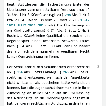
liegt stattdessen die Tatbestandsvariante des
Überlassens zum unmittelbaren Verbrauch nach §
34 Abs. 1 Nr. 8 KCanG vor (vgl. zu §
29a
Abs. 1 Nr. 1
BtMG: BGH, Beschluss vom 23. März 2021 -
3 StR
19/21
,
NStZ 2022, 301
mwN). Die Überlassung an
ein Kind stellt gemäß § 34 Abs. 3 Satz 2 Nr. 3
Buchst. a KCanG keine Qualifikation, sondern ein
Regelbeispiel eines besonders schweren Falles
nach § 34 Abs. 3 Satz 1 KCanG dar und bedarf
deshalb nach dem nunmehr anwendbaren Recht
keiner Kennzeichnung im Tenor.
3
Der Senat ändert den Schuldspruch entsprechend
ab (§
354
Abs. 1 StPO analog). §
265
Abs. 1 StPO
steht nicht entgegen, weil sich der Angeklagte
nicht wirksamer als geschehen hätte verteidigen
können. Dass die Jugendschutzkammer, die in ihrer
Zumessung an keiner Stelle auf die Überlassung
des Rauschgifts an die Nebenklägerin abgestellt
hat, bei dieser rechtlichen Würdigung in den Fällen