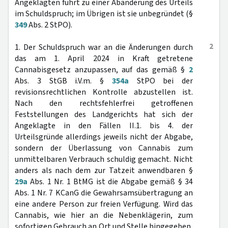
Angeklagten führt zu einer Abänderung des Urteils
im Schuldspruch; im Übrigen ist sie unbegründet (§
349
Abs. 2 StPO).
2
1. Der Schuldspruch war an die Änderungen durch
das am 1. April 2024 in Kraft getretene
Cannabisgesetz anzupassen, auf das gemäß §
2
Abs. 3 StGB i.V.m. §
354a
StPO bei der
revisionsrechtlichen Kontrolle abzustellen ist.
Nach den rechtsfehlerfrei getroffenen
Feststellungen des Landgerichts hat sich der
Angeklagte in den Fällen II.1. bis 4. der
Urteilsgründe allerdings jeweils nicht der Abgabe,
sondern der Überlassung von Cannabis zum
unmittelbaren Verbrauch schuldig gemacht. Nicht
anders als nach dem zur Tatzeit anwendbaren §
29a
Abs. 1 Nr. 1 BtMG ist die Abgabe gemäß § 34
Abs. 1 Nr. 7 KCanG die Gewahrsamsübertragung an
eine andere Person zur freien Verfügung. Wird das
Cannabis, wie hier an die Nebenklägerin, zum
sofortigen Gebrauch an Ort und Stelle hingegeben,