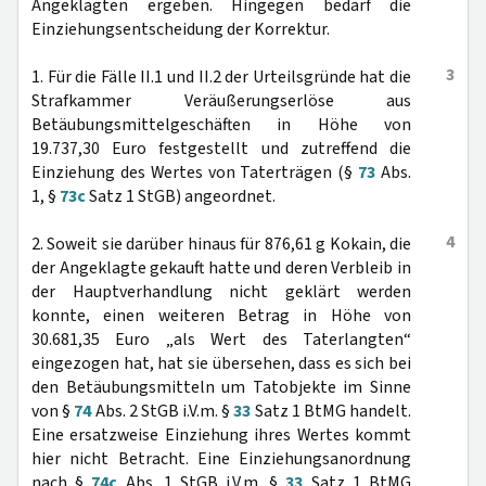
Angeklagten ergeben. Hingegen bedarf die
Einziehungsentscheidung der Korrektur.
3
1. Für die Fälle II.1 und II.2 der Urteilsgründe hat die
Strafkammer Veräußerungserlöse aus
Betäubungsmittelgeschäften in Höhe von
19.737,30 Euro festgestellt und zutreffend die
Einziehung des Wertes von Taterträgen (§
73
Abs.
1, §
73c
Satz 1 StGB) angeordnet.
4
2. Soweit sie darüber hinaus für 876,61 g Kokain, die
der Angeklagte gekauft hatte und deren Verbleib in
der Hauptverhandlung nicht geklärt werden
konnte, einen weiteren Betrag in Höhe von
30.681,35 Euro „als Wert des Taterlangten“
eingezogen hat, hat sie übersehen, dass es sich bei
den Betäubungsmitteln um Tatobjekte im Sinne
von §
74
Abs. 2 StGB i.V.m. §
33
Satz 1 BtMG handelt.
Eine ersatzweise Einziehung ihres Wertes kommt
hier nicht Betracht. Eine Einziehungsanordnung
nach §
74c
Abs. 1 StGB i.V.m. §
33
Satz 1 BtMG