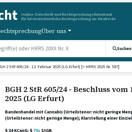
cht
Online-Zeitschrift und Rechtsprechungsdatenbank
für höchstrichterliche Rechtsprechung im Strafrecht
echtsprechung
Über uns
Suchen
GH 2 StR 605/24 - 12. Februar 2025 (LG Erfurt) [= HRRS 2025 Nr. 587]
BGH 2 StR 605/24 - Beschluss vom 
2025 (LG Erfurt)
Bandenhandel mit Cannabis (Urteilstenor: nicht geringe Meng
(Urteilstenor: nicht geringe Menge); Klarstellung einer Einz
§ 34 KCanG; §
73c
StGB