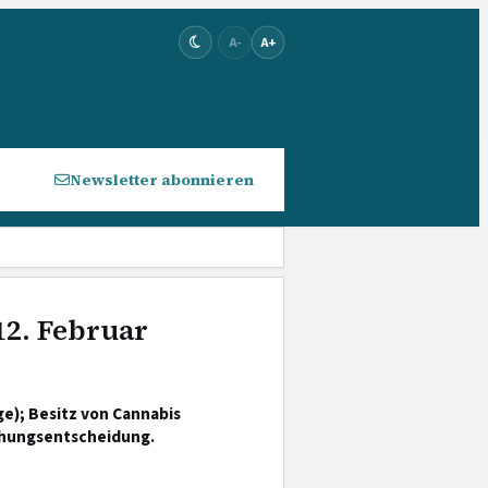
A-
A+
Newsletter abonnieren
12. Februar
e); Besitz von Cannabis
iehungsentscheidung.