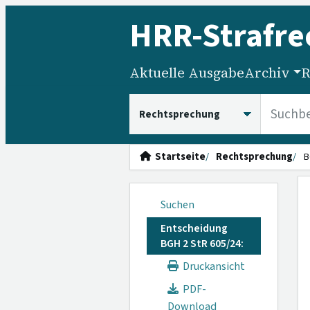
HRR
-Strafre
Aktuelle Ausgabe
Archiv
R
HRRS durchsuchen
Startseite
Rechtsprechung
B
Suchen
Entscheidung
BGH 2 StR 605/24:
Druckansicht
PDF-
Download