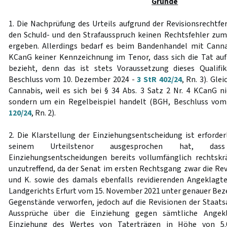
Gründe
1. Die Nachprüfung des Urteils aufgrund der Revisionsrechtfe
den Schuld- und den Strafausspruch keinen Rechtsfehler zu
ergeben. Allerdings bedarf es beim Bandenhandel mit Canna
KCanG keiner Kennzeichnung im Tenor, dass sich die Tat au
bezieht, denn das ist stets Voraussetzung dieses Qualifi
Beschluss vom 10. Dezember 2024 -
3 StR 402/24
, Rn. 3). Gle
Cannabis, weil es sich bei § 34 Abs. 3 Satz 2 Nr. 4 KCanG ni
sondern um ein Regelbeispiel handelt (BGH, Beschluss vom
120/24
, Rn. 2).
2. Die Klarstellung der Einziehungsentscheidung ist erforder
seinem Urteilstenor ausgesprochen hat, das
Einziehungsentscheidungen bereits vollumfänglich rechtskräf
unzutreffend, da der Senat im ersten Rechtsgang zwar die Rev
und K. sowie des damals ebenfalls revidierenden Angeklagt
Landgerichts Erfurt vom 15. November 2021 unter genauer Be
Gegenstände verworfen, jedoch auf die Revisionen der Staatsa
Aussprüche über die Einziehung gegen sämtliche Ange
Einziehung des Wertes von Taterträgen in Höhe von 5.