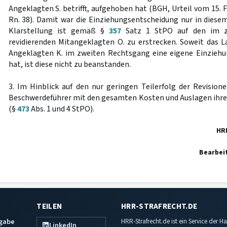
Angeklagten S. betrifft, aufgehoben hat (BGH, Urteil vom 15. 
Rn. 38). Damit war die Einziehungsentscheidung nur in diesem
Klarstellung ist gemäß §
357
Satz 1 StPO auf den im z
revidierenden Mitangeklagten O. zu erstrecken. Soweit das La
Angeklagten K. im zweiten Rechtsgang eine eigene Einziehu
hat, ist diese nicht zu beanstanden.
3. Im Hinblick auf den nur geringen Teilerfolg der Revisionen
Beschwerdeführer mit den gesamten Kosten und Auslagen ihre
(§
473
Abs. 1 und 4 StPO).
HR
Bearbei
TEILEN
HRR-STRAFRECHT.DE
sgabe
HRR-Strafrecht.de ist ein Service der
LinkedIn