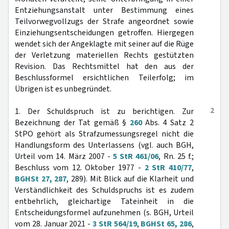
Entziehungsanstalt unter Bestimmung eines
Teilvorwegvollzugs der Strafe angeordnet sowie
Einziehungsentscheidungen getroffen. Hiergegen
wendet sich der Angeklagte mit seiner auf die Rüge
der Verletzung materiellen Rechts gestützten
Revision. Das Rechtsmittel hat den aus der
Beschlussformel ersichtlichen Teilerfolg; im
Übrigen ist es unbegründet.
2
1. Der Schuldspruch ist zu berichtigen. Zur
Bezeichnung der Tat gemäß §
260
Abs. 4 Satz 2
StPO gehört als Strafzumessungsregel nicht die
Handlungsform des Unterlassens (vgl. auch BGH,
Urteil vom 14. März 2007 -
5 StR 461/06
, Rn. 25 f.;
Beschluss vom 12. Oktober 1977 -
2 StR 410/77
,
BGHSt 27, 287
, 289). Mit Blick auf die Klarheit und
Verständlichkeit des Schuldspruchs ist es zudem
entbehrlich, gleichartige Tateinheit in die
Entscheidungsformel aufzunehmen (s. BGH, Urteil
vom 28. Januar 2021 -
3 StR 564/19
,
BGHSt 65, 286
,