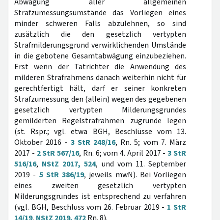
Abwägung aller allgemeinen
Strafzumessungsumstände das Vorliegen eines
minder schweren Falls abzulehnen, so sind
zusätzlich die den gesetzlich vertypten
Strafmilderungsgrund verwirklichenden Umstände
in die gebotene Gesamtabwägung einzubeziehen.
Erst wenn der Tatrichter die Anwendung des
milderen Strafrahmens danach weiterhin nicht für
gerechtfertigt hält, darf er seiner konkreten
Strafzumessung den (allein) wegen des gegebenen
gesetzlich vertypten Milderungsgrundes
gemilderten Regelstrafrahmen zugrunde legen
(st. Rspr.; vgl. etwa BGH, Beschlüsse vom 13.
Oktober 2016 -
3 StR 248/16
, Rn. 5; vom 7. März
2017 -
2 StR 567/16
, Rn. 6; vom 4. April 2017 -
3 StR
516/16
,
NStZ 2017, 524
, und vom 11. September
2019 -
5 StR 386/19
, jeweils mwN). Bei Vorliegen
eines zweiten gesetzlich vertypten
Milderungsgrundes ist entsprechend zu verfahren
(vgl. BGH, Beschluss vom 26. Februar 2019 -
1 StR
14/19
,
NStZ 2019, 472
Rn. 8).