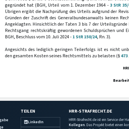
gegründet hat (BGH, Urteil vom 1. Dezember 1964 -
3 StR 35/
Übrigen ergibt die Nachprüfung des Urteils aufgrund der Revi
Gründen der Zuschrift des Generalbundesanwalts keinen Rec
Angeklagten. Hinsichtlich der Taten 3 bis 7 der Urteilsgründe 
Rechtsgang rechtskräftig gewordenen Schuldsprüchen und Ei
BGH, Beschluss vom 10. Juli 2024 -
1 StR 150/24
, Rn. 3).
Angesichts des lediglich geringen Teilerfolgs ist es nicht un
den gesamten Kosten seines Rechtsmittels zu belasten (§
473
HR
Bearbei
TEILEN
HRR-STRAFRECHT.DE
sgabe
HRR-Strafrecht.de ist ein Service der
LinkedIn
Kollegen
. Das Projekt bietet einen k
ge