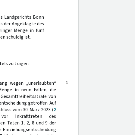
des Landgerichts Bonn
ss der Angeklagte des
ringer Menge in fünf
en schuldig ist.
els zu tragen.
1
ang wegen „unerlaubten“
Menge in neun Fällen, die
 Gesamtfreiheitsstrafe von
entscheidung getroffen. Auf
chluss vom 30. März 2023 (
2
or Inkrafttreten des
en Taten 1, 2, 8 und 9 der
ie Einziehungsentscheidung