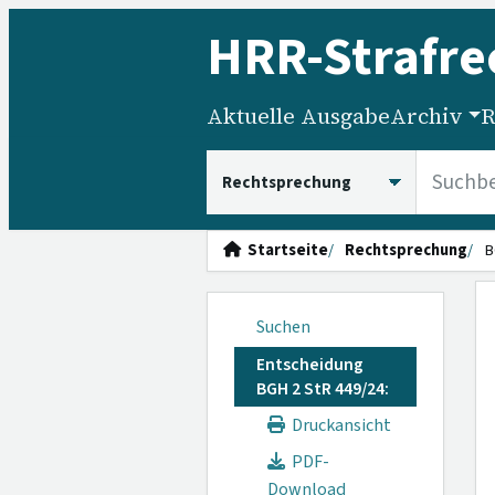
HRR
-Strafre
Aktuelle Ausgabe
Archiv
R
HRRS durchsuchen
Startseite
Rechtsprechung
B
Suchen
Entscheidung
BGH 2 StR 449/24:
Druckansicht
PDF-
Download