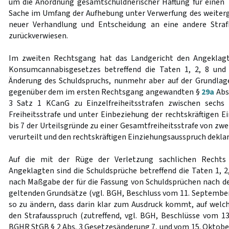
um die Anordnung gesamtschuldnerischer Haftung für einen 
Sache im Umfang der Aufhebung unter Verwerfung des weiter
neuer Verhandlung und Entscheidung an eine andere Stra
zurückverwiesen.
Im zweiten Rechtsgang hat das Landgericht den Angeklagt
Konsumcannabisgesetzes betreffend die Taten 1, 2, 8 und
Änderung des Schuldspruchs, nunmehr aber auf der Grundlag
gegenüber dem im ersten Rechtsgang angewandten §
29a
Abs.
3 Satz 1 KCanG zu Einzelfreiheitsstrafen zwischen sech
Freiheitsstrafe und unter Einbeziehung der rechtskräftigen Ei
bis 7 der Urteilsgründe zu einer Gesamtfreiheitsstrafe von z
verurteilt und den rechtskräftigen Einziehungsausspruch deklar
Auf die mit der Rüge der Verletzung sachlichen Rechts
Angeklagten sind die Schuldsprüche betreffend die Taten 1, 2
nach Maßgabe der für die Fassung von Schuldsprüchen nach
geltenden Grundsätze (vgl. BGH, Beschluss vom 11. Septembe
so zu ändern, dass darin klar zum Ausdruck kommt, auf welc
den Strafausspruch (zutreffend, vgl. BGH, Beschlüsse vom 1
BGHR StGB § 2 Abs. 3 Gesetzesänderung 7, und vom 15. Oktobe