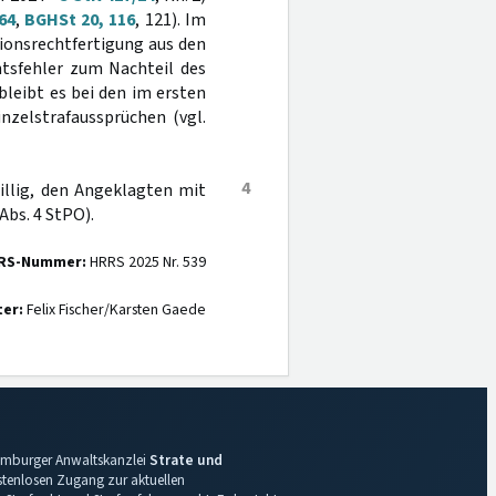
64
,
BGHSt 20, 116
, 121). Im
sionsrechtfertigung aus den
htsfehler zum Nachteil des
bleibt es bei den im ersten
nzelstrafaussprüchen (vgl.
4
billig, den Angeklagten mit
Abs. 4 StPO).
RS-Nummer:
HRRS 2025 Nr. 539
ter:
Felix Fischer/Karsten Gaede
 Hamburger Anwaltskanzlei
Strate und
ostenlosen Zugang zur aktuellen