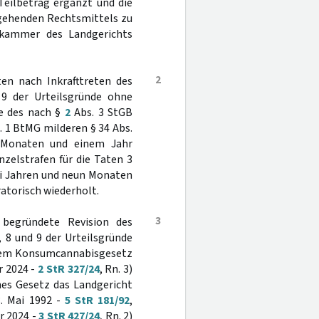
Teilbetrag ergänzt und die
gehenden Rechtsmittels zu
fkammer des Landgerichts
2
en nach Inkrafttreten des
 9 der Urteilsgründe ohne
e des nach §
2
Abs. 3 StGB
 1 BtMG milderen § 34 Abs.
s Monaten und einem Jahr
nzelstrafen für die Taten 3
wei Jahren und neun Monaten
atorisch wiederholt.
3
 begründete Revision des
, 8 und 9 der Urteilsgründe
 dem Konsumcannabisgesetz
r 2024 -
2 StR 327/24
, Rn. 3)
hes Gesetz das Landgericht
3. Mai 1992 -
5 StR 181/92
,
r 2024 -
3 StR 427/24
, Rn. 2)