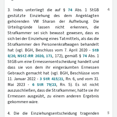
4
3. Indes unterliegt die auf §
74
Abs. 1 StGB
gestützte Einziehung des dem Angeklagten
gehörenden VW Sharan der Aufhebung. Die
Urteilsgründe lassen nicht erkennen, die
Strafkammer sei sich bewusst gewesen, dass es
sich bei der Einziehung eines Tatmittels, als das die
Strafkammer den Personenkraftwagen behandelt
hat (vgl. BGH, Beschluss vom 7. April 2020 -
StB
8/20
,
NStZ-RR 2020, 171
, 172), gemäß §
74
Abs. 1
StGB um eine Ermessensentscheidung handelt und
dass sie von dem ihr eingeräumten Ermessen
Gebrauch gemacht hat (vgl. BGH, Beschlüsse vom
11. Januar 2022 -
3 StR 415/21
, Rn. 6, und vom 31.
Mai 2023 -
6 StR 79/23
, Rn. 5). Es ist nicht
auszuschließen, dass die Strafkammer, hätte sie ihr
Ermessen ausgeübt, zu einem anderen Ergebnis
gekommen wäre.
5
4. Die die Einziehungsentscheidung tragenden