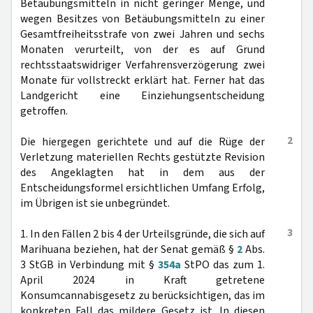
Betäubungsmitteln in nicht geringer Menge, und
wegen Besitzes von Betäubungsmitteln zu einer
Gesamtfreiheitsstrafe von zwei Jahren und sechs
Monaten verurteilt, von der es auf Grund
rechtsstaatswidriger Verfahrensverzögerung zwei
Monate für vollstreckt erklärt hat. Ferner hat das
Landgericht eine Einziehungsentscheidung
getroffen.
2
Die hiergegen gerichtete und auf die Rüge der
Verletzung materiellen Rechts gestützte Revision
des Angeklagten hat in dem aus der
Entscheidungsformel ersichtlichen Umfang Erfolg,
im Übrigen ist sie unbegründet.
3
1. In den Fällen 2 bis 4 der Urteilsgründe, die sich auf
Marihuana beziehen, hat der Senat gemäß §
2
Abs.
3 StGB in Verbindung mit §
354a
StPO das zum 1.
April 2024 in Kraft getretene
Konsumcannabisgesetz zu berücksichtigen, das im
konkreten Fall das mildere Gesetz ist. In diesen