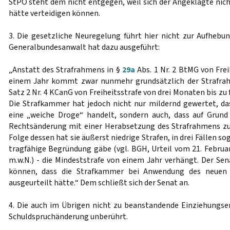
StPO steht dem nicht entgegen, weil sich der Angeklagte nic
hätte verteidigen können.
3. Die gesetzliche Neuregelung führt hier nicht zur Aufhebun
Generalbundesanwalt hat dazu ausgeführt:
„Anstatt des Strafrahmens in §
29a
Abs. 1 Nr. 2 BtMG von Frei
einem Jahr kommt zwar nunmehr grundsätzlich der Strafrahm
Satz 2 Nr. 4 KCanG von Freiheitsstrafe von drei Monaten bis zu
Die Strafkammer hat jedoch nicht nur mildernd gewertet, da
eine „weiche Droge“ handelt, sondern auch, dass auf Grund
Rechtsänderung mit einer Herabsetzung des Strafrahmens zu 
Folge dessen hat sie äußerst niedrige Strafen, in drei Fällen so
tragfähige Begründung gäbe (vgl. BGH, Urteil vom 21. Februa
m.w.N.) - die Mindeststrafe von einem Jahr verhängt. Der Sen
können, dass die Strafkammer bei Anwendung des neuen 
ausgeurteilt hätte.“ Dem schließt sich der Senat an.
4. Die auch im Übrigen nicht zu beanstandende Einziehungse
Schuldspruchänderung unberührt.