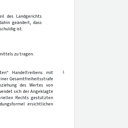
eil des Landgerichts
ahin geändert, dass
chuldig ist.
ittels zu tragen.
1
ten“ Handeltreibens mit
einer Gesamtfreiheitsstrafe
inziehung des Wertes von
wendet sich der Angeklagte
riellen Rechts gestützten
dungsformel ersichtlichen