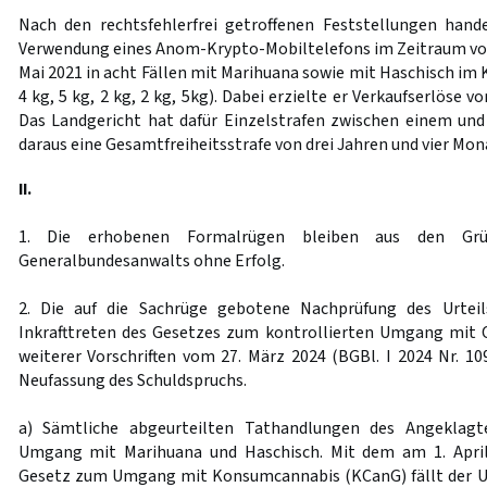
Nach den rechtsfehlerfrei getroffenen Feststellungen hand
Verwendung eines Anom-Krypto-Mobiltelefons im Zeitraum vom
Mai 2021 in acht Fällen mit Marihuana sowie mit Haschisch im Ki
4 kg, 5 kg, 2 kg, 2 kg, 5kg). Dabei erzielte er Verkaufserlöse 
Das Landgericht hat dafür Einzelstrafen zwischen einem un
daraus eine Gesamtfreiheitsstrafe von drei Jahren und vier Mon
II.
1. Die erhobenen Formalrügen bleiben aus den Grü
Generalbundesanwalts ohne Erfolg.
2. Die auf die Sachrüge gebotene Nachprüfung des Urteil
Inkrafttreten des Gesetzes zum kontrollierten Umgang mit 
weiterer Vorschriften vom 27. März 2024 (BGBl. I 2024 Nr. 10
Neufassung des Schuldspruchs.
a) Sämtliche abgeurteilten Tathandlungen des Angeklag
Umgang mit Marihuana und Haschisch. Mit dem am 1. April
Gesetz zum Umgang mit Konsumcannabis (KCanG) fällt der 