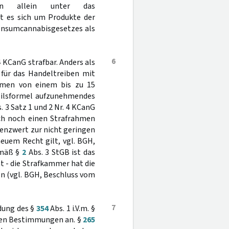
rn allein unter das
t es sich um Produkte der
onsumcannabisgesetzes als
6
 KCanG strafbar. Anders als
 für das Handeltreiben mit
hmen von einem bis zu 15
rteilsformel aufzunehmendes
 3 Satz 1 und 2 Nr. 4 KCanG
ich noch einen Strafrahmen
renzwert zur nicht geringen
euem Recht gilt, vgl. BGH,
emäß §
2
Abs. 3 StGB ist das
 - die Strafkammer hat die
 (vgl. BGH, Beschluss vom
7
dung des §
354
Abs. 1 i.V.m. §
chen Bestimmungen an. §
265