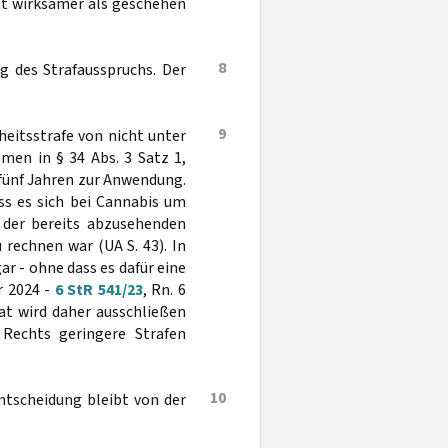
ht wirksamer als geschehen
8
g des Strafausspruchs. Der
9
heitsstrafe von nicht unter
en in § 34 Abs. 3 Satz 1,
 fünf Jahren zur Anwendung.
ss es sich bei Cannabis um
 der bereits abzusehenden
rechnen war (UA S. 43). In
gar - ohne dass es dafür eine
r 2024 -
6 StR 541/23
, Rn. 6
at wird daher ausschließen
Rechts geringere Strafen
10
ntscheidung bleibt von der