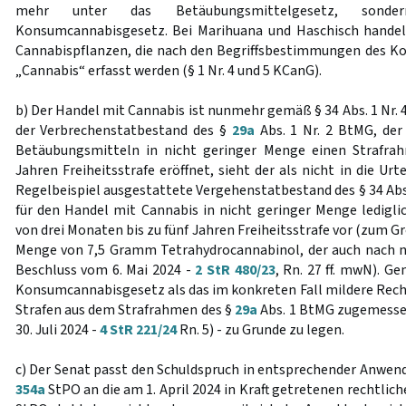
mehr unter das Betäubungsmittelgesetz, sonde
Konsumcannabisgesetz. Bei Marihuana und Haschisch handel
Cannabispflanzen, die nach den Begriffsbestimmungen des K
„Cannabis“ erfasst werden (§ 1 Nr. 4 und 5 KCanG).
b) Der Handel mit Cannabis ist nunmehr gemäß § 34 Abs. 1 Nr. 4
der Verbrechenstatbestand des §
29a
Abs. 1 Nr. 2 BtMG, der
Betäubungsmitteln in nicht geringer Menge einen Strafra
Jahren Freiheitsstrafe eröffnet, sieht der als nicht in die U
Regelbeispiel ausgestattete Vergehenstatbestand des § 34 Abs.
für den Handel mit Cannabis in nicht geringer Menge ledigl
von drei Monaten bis zu fünf Jahren Freiheitsstrafe vor (zum G
Menge von 7,5 Gramm Tetrahydrocannabinol, der auch nach n
Beschluss vom 6. Mai 2024 -
2 StR 480/23
, Rn. 27 ff. mwN). G
Konsumcannabisgesetz als das im konkreten Fall mildere Recht
Strafen aus dem Strafrahmen des §
29a
Abs. 1 BtMG zugemessen
30. Juli 2024 -
4 StR 221/24
Rn. 5) - zu Grunde zu legen.
c) Der Senat passt den Schuldspruch in entsprechender Anwen
354a
StPO an die am 1. April 2024 in Kraft getretenen rechtli