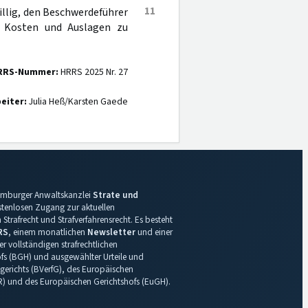
11
billig, den Beschwerdeführer
 Kosten und Auslagen zu
RRS-Nummer:
HRRS 2025 Nr. 27
eiter:
Julia Heß/Karsten Gaede
 Hamburger Anwaltskanzlei
Strate und
ostenlosen Zugang zur aktuellen
Strafrecht und Strafverfahrensrecht. Es besteht
RS
, einem monatlichen
Newsletter
und einer
r vollständigen strafrechtlichen
s (BGH) und ausgewählter Urteile und
gerichts (BVerfG), des Europäischen
R) und des Europäischen Gerichtshofs (EuGH).