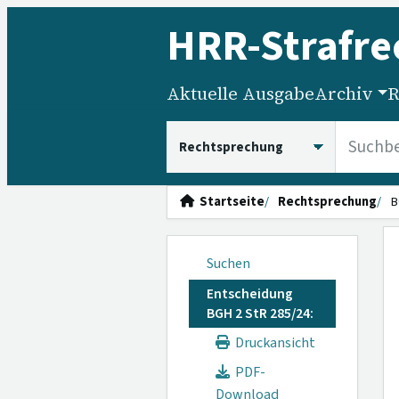
HRR
-Strafre
Aktuelle Ausgabe
Archiv
R
HRRS durchsuchen
Startseite
Rechtsprechung
B
Suchen
Entscheidung
BGH 2 StR 285/24:
Druckansicht
PDF-
Download