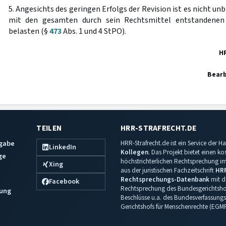
5. Angesichts des geringen Erfolgs der Revision ist es nicht un
mit den gesamten durch sein Rechtsmittel entstandenen
belasten (§
473
Abs. 1 und 4 StPO).
H
Bearb
TEILEN
HRR-STRAFRECHT.DE
sgabe
HRR-Strafrecht.de ist ein Service der
LinkedIn
Kollegen
. Das Projekt bietet einen k
ge
höchstrichterlichen Rechtsprechung im 
Xing
aus der juristischen Fachzeitschrift
HR
Rechtsprechungs-Datenbank
mit de
Facebook
Rechtsprechung des Bundesgerichtshof
ung
Beschlüsse u.a. des Bundesverfassungs
Gerichtshofs für Menschenrechte (EGM