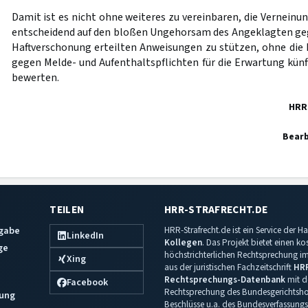
Damit ist es nicht ohne weiteres zu vereinbaren, die Verneinu
entscheidend auf den bloßen Ungehorsam des Angeklagten ge
Haftverschonung erteilten Anweisungen zu stützen, ohne die
gegen Melde- und Aufenthaltspflichten für die Erwartung künft
bewerten.
HRR
Bearb
TEILEN
HRR-STRAFRECHT.DE
sgabe
HRR-Strafrecht.de ist ein Service der
LinkedIn
Kollegen
. Das Projekt bietet einen k
ge
höchstrichterlichen Rechtsprechung im 
Xing
aus der juristischen Fachzeitschrift
HR
Rechtsprechungs-Datenbank
mit de
Facebook
Rechtsprechung des Bundesgerichtshof
ung
Beschlüsse u.a. des Bundesverfassungs