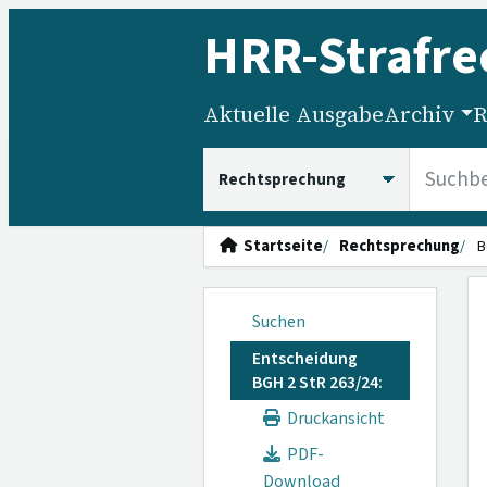
HRR
-Strafre
Aktuelle Ausgabe
Archiv
R
HRRS durchsuchen
Startseite
Rechtsprechung
B
Suchen
Entscheidung
BGH 2 StR 263/24:
Druckansicht
PDF-
Download