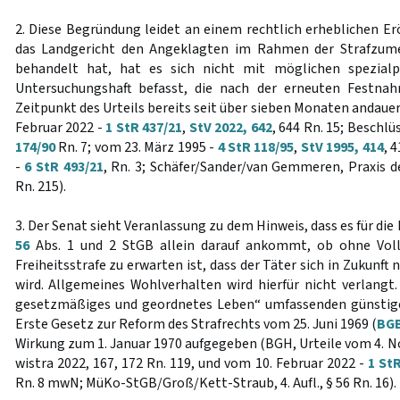
2. Diese Begründung leidet an einem rechtlich erheblichen 
das Landgericht den Angeklagten im Rahmen der Strafzume
behandelt hat, hat es sich nicht mit möglichen spezialp
Untersuchungshaft befasst, die nach der erneuten Festn
Zeitpunkt des Urteils bereits seit über sieben Monaten andauer
Februar 2022 -
1 StR 437/21
,
StV 2022, 642
, 644 Rn. 15; Beschlü
174/90
Rn. 7; vom 23. März 1995 -
4 StR 118/95
,
StV 1995, 414
, 
-
6 StR 493/21
, Rn. 3; Schäfer/Sander/van Gemmeren, Praxis de
Rn. 215).
3. Der Senat sieht Veranlassung zu dem Hinweis, dass es für d
56
Abs. 1 und 2 StGB allein darauf ankommt, ob ohne Voll
Freiheitsstrafe zu erwarten ist, dass der Täter sich in Zukunf
wird. Allgemeines Wohlverhalten wird hierfür nicht verlangt.
gesetzmäßiges und geordnetes Leben“ umfassenden günstig
Erste Gesetz zur Reform des Strafrechts vom 25. Juni 1969 (
BGBl
Wirkung zum 1. Januar 1970 aufgegeben (BGH, Urteile vom 4. 
wistra 2022, 167, 172 Rn. 119, und vom 10. Februar 2022 -
1 St
Rn. 8 mwN; MüKo-StGB/Groß/Kett-Straub, 4. Aufl., § 56 Rn. 16).