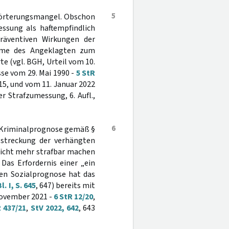
5
Erörterungsmangel. Obschon
ssung als haftempfindlich
räventiven Wirkungen der
ahme des Angeklagten zum
te (vgl. BGH, Urteil vom 10.
sse vom 29. Mai 1990 -
5 StR
415, und vom 11. Januar 2022
r Strafzumessung, 6. Aufl.,
6
ie Kriminalprognose gemäß §
streckung der verhängten
t nicht mehr strafbar machen
 Das Erfordernis einer „ein
en Sozialprognose hat das
. I, S. 645
, 647) bereits mit
November 2021 -
6 StR 12/20
,
R 437/21
,
StV 2022, 642
, 643