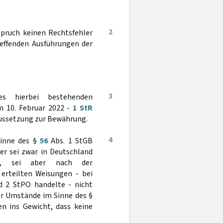
2
pruch keinen Rechtsfehler
reffenden Ausführungen der
3
es hierbei bestehenden
m 10. Februar 2022 -
1 StR
faussetzung zur Bewährung.
4
Sinne des §
56
Abs. 1 StGB
er sei zwar in Deutschland
ten, sei aber nach der
erteilten Weisungen - bei
d 2 StPO handelte - nicht
r Umstände im Sinne des §
n ins Gewicht, dass keine