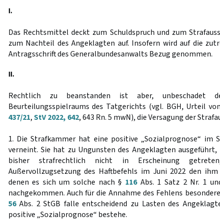
I.
Das Rechtsmittel deckt zum Schuldspruch und zum Strafauss
zum Nachteil des Angeklagten auf. Insofern wird auf die zut
Antragsschrift des Generalbundesanwalts Bezug genommen.
II.
Rechtlich zu beanstanden ist aber, unbeschadet d
Beurteilungsspielraums des Tatgerichts (vgl. BGH, Urteil vo
437/21
,
StV 2022, 642
, 643 Rn. 5 mwN), die Versagung der Stra
1. Die Strafkammer hat eine positive „Sozialprognose“ im 
verneint. Sie hat zu Ungunsten des Angeklagten ausgeführt, 
bisher strafrechtlich nicht in Erscheinung getre
Außervollzugsetzung des Haftbefehls im Juni 2022 den ihm 
denen es sich um solche nach §
116
Abs. 1 Satz 2 Nr. 1 un
nachgekommen. Auch für die Annahme des Fehlens besondere
56
Abs. 2 StGB falle entscheidend zu Lasten des Angeklagte
positive „Sozialprognose“ bestehe.