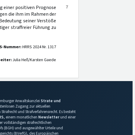
7
ng einer positiven Prognose
gen die ihm im Rahmen der
 Bedeutung seiner Verstöße
iger straffreier Führung zu
S-Nummer:
HRRS 2024 Nr. 1317
eiter:
Julia Heß/Karsten Gaede
 Hamburger Anwaltskanzlei
Strate und
ostenlosen Zugang zur aktuellen
Strafrecht und Strafverfahrensrecht. Es besteht
RS
, einem monatlichen
Newsletter
und einer
r vollständigen strafrechtlichen
s (BGH) und ausgewählter Urteile und
gerichts (BVerfG), des Europäischen