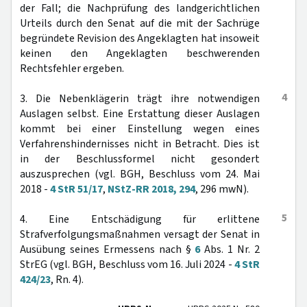
der Fall; die Nachprüfung des landgerichtlichen
Urteils durch den Senat auf die mit der Sachrüge
begründete Revision des Angeklagten hat insoweit
keinen den Angeklagten beschwerenden
Rechtsfehler ergeben.
4
3. Die Nebenklägerin trägt ihre notwendigen
Auslagen selbst. Eine Erstattung dieser Auslagen
kommt bei einer Einstellung wegen eines
Verfahrenshindernisses nicht in Betracht. Dies ist
in der Beschlussformel nicht gesondert
auszusprechen (vgl. BGH, Beschluss vom 24. Mai
2018 -
4 StR 51/17
,
NStZ-RR 2018, 294
, 296 mwN).
5
4. Eine Entschädigung für erlittene
Strafverfolgungsmaßnahmen versagt der Senat in
Ausübung seines Ermessens nach §
6
Abs. 1 Nr. 2
StrEG (vgl. BGH, Beschluss vom 16. Juli 2024 -
4 StR
424/23
, Rn. 4).