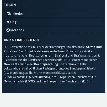
TEILEN
LinkedIn
Xing
Facebook
HRR-STRAFRECHT.DE
HRR-Strafrecht.de ist ein Service der Hamburger Anwaltskanzlei
Strate und
Kollegen
. Das Projekt bietet einen kostenlosen Zugang zur aktuellen
höchstrichterlichen Rechtsprechung im Strafrecht und Strafverfahrensrecht.
Es besteht aus der juristischen Fachzeitschrift
HRRS
, einem monatlichen
Newsletter
und einer
Rechtsprechungs-Datenbank
mit der
vollständigen strafrechtlichen Rechtsprechung des Bundesgerichtshofs
(BGH) und ausgewählter Urteile und Beschlüsse u.a. des
Bundesverfassungsgerichts (BVerfG), des Europäischen Gerichtshofs für
Menschenrechte (EGMR) und des Europäischen Gerichtshofs (EuGH).
Impressum
·
Datenschutz