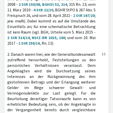
2008 -
2 StR 150/08
,
BGHSt 52, 314
, 315 Rn. 13; vom
11. März 2010 -
4 StR 22/10
, BGHR StPO § 267 Abs. 5
Freispruch 16, und vom 28. April 2021 -
2 StR 167/20
;
jew. mwN). Dabei kommt es auf die Umstände des
Einzelfalls an; für eine schematische Betrachtung
ist kein Raum (vgl. BGH, Urteile vom 5. März 2015 -
3 StR 514/14
,
NStZ-RR 2015, 180
; und vom 10. Mai
2017 -
2 StR 258/16
, Rn. 13).
11
2. Danach waren hier, wie der Generalbundesanwalt
zutreffend hervorhebt, Feststellungen zu den
persönlichen Verhältnissen veranlasst. Dem
Angeklagten wird die Durchsetzung seines
Interesses an der Rückgewinnung des ihm
gestohlenen Betrags und der Erlangung weiterer
Gelder im Wege schwerer Gewalt- und
Vermögensdelikte zur Last gelegt. Für die
Beurteilung derartiger Tatvorwürfe kann es von
erheblicher Bedeutung sein, ob der Angeklagte in
der Vergangenheit bereits durch vergleichbare