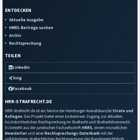
ENTDECKEN
Aktuelle Ausgabe
HRRS-Beiträge suchen
Archiv
Rechtsprechung
TEILEN
LinkedIn
Xing
Facebook
HRR-STRAFRECHT.DE
HRR-Strafrecht.de ist ein Service der Hamburger Anwaltskanzlei
Strate und
Kollegen
. Das Projekt bietet einen kostenlosen Zugang zur aktuellen
höchstrichterlichen Rechtsprechung im Strafrecht und Strafverfahrensrecht.
Es besteht aus der juristischen Fachzeitschrift
HRRS
, einem monatlichen
Newsletter
und einer
Rechtsprechungs-Datenbank
mit der
vollständigen strafrechtlichen Rechtsprechung des Bundesgerichtshofs