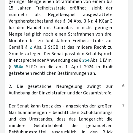
geringer Menge einen Strafrahmen von einem bis
15 Jahren Freiheitsstrafe eröffnet, sieht der
nunmehr als Regelbeispiel ausgestattete
Vergehenstatbestand des § 34 Abs. 3 Nr. 4 KCanG
für den Handel mit Cannabis in nicht geringer
Menge lediglich noch einen Strafrahmen von drei
Monaten bis zu fünf Jahren Freiheitsstrafe vor.
Gemäß §
2
Abs. 3 StGB ist das mildere Recht zu
Grunde zu legen. Der Senat passt den Schuldspruch
in entsprechender Anwendung des §
354
Abs. 1 i.V.m.
§
354a
StPO an die am 1. April 2024 in Kraft
getretenen rechtlichen Bestimmungen an.
6
2. Die gesetzliche Neuregelung zwingt zur
Aufhebung der Einzelstrafen und der Gesamtstrafe.
7
Der Senat kann trotz des - angesichts der großen
Marihuanamengen - beachtlichen Schuldumfangs
und des Umstandes, dass das Landgericht die
mindere Gefährlichkeit der gehandelten
Betäubungsmittel ausdrücklich in den Blick