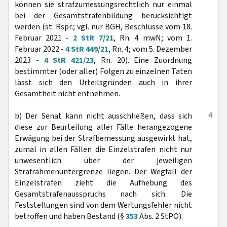
können sie strafzumessungsrechtlich nur einmal
bei der Gesamtstrafenbildung berücksichtigt
werden (st. Rspr.; vgl. nur BGH, Beschlüsse vom 18.
Februar 2021 -
2 StR 7/21
, Rn. 4 mwN; vom 1.
Februar 2022 -
4 StR 449/21
, Rn. 4; vom 5. Dezember
2023 -
4 StR 421/23
, Rn. 20). Eine Zuordnung
bestimmter (oder aller) Folgen zu einzelnen Taten
lässt sich den Urteilsgründen auch in ihrer
Gesamtheit nicht entnehmen.
4
b) Der Senat kann nicht ausschließen, dass sich
diese zur Beurteilung aller Fälle herangezogene
Erwägung bei der Strafbemessung ausgewirkt hat,
zumal in allen Fällen die Einzelstrafen nicht nur
unwesentlich über der jeweiligen
Strafrahmenuntergrenze liegen. Der Wegfall der
Einzelstrafen zieht die Aufhebung des
Gesamtstrafenausspruchs nach sich. Die
Feststellungen sind von dem Wertungsfehler nicht
betroffen und haben Bestand (§
353
Abs. 2 StPO).