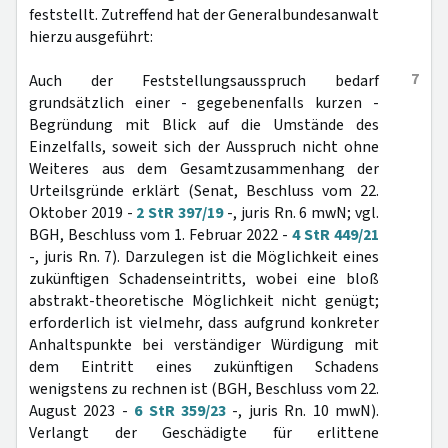
feststellt. Zutreffend hat der Generalbundesanwalt
hierzu ausgeführt:
7
Auch der Feststellungsausspruch bedarf
grundsätzlich einer - gegebenenfalls kurzen -
Begründung mit Blick auf die Umstände des
Einzelfalls, soweit sich der Ausspruch nicht ohne
Weiteres aus dem Gesamtzusammenhang der
Urteilsgründe erklärt (Senat, Beschluss vom 22.
Oktober 2019 -
2 StR 397/19
-, juris Rn. 6 mwN; vgl.
BGH, Beschluss vom 1. Februar 2022 -
4 StR 449/21
-, juris Rn. 7). Darzulegen ist die Möglichkeit eines
zukünftigen Schadenseintritts, wobei eine bloß
abstrakt-theoretische Möglichkeit nicht genügt;
erforderlich ist vielmehr, dass aufgrund konkreter
Anhaltspunkte bei verständiger Würdigung mit
dem Eintritt eines zukünftigen Schadens
wenigstens zu rechnen ist (BGH, Beschluss vom 22.
August 2023 -
6 StR 359/23
-, juris Rn. 10 mwN).
Verlangt der Geschädigte für erlittene