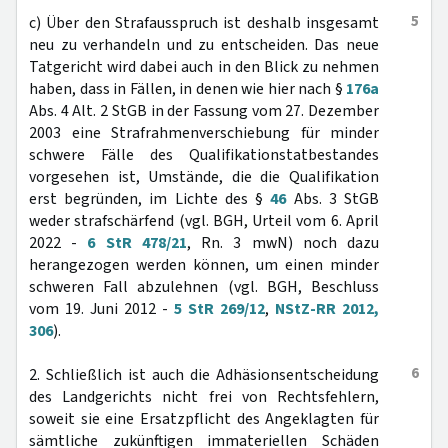
5
c) Über den Strafausspruch ist deshalb insgesamt
neu zu verhandeln und zu entscheiden. Das neue
Tatgericht wird dabei auch in den Blick zu nehmen
haben, dass in Fällen, in denen wie hier nach §
176a
Abs. 4 Alt. 2 StGB in der Fassung vom 27. Dezember
2003 eine Strafrahmenverschiebung für minder
schwere Fälle des Qualifikationstatbestandes
vorgesehen ist, Umstände, die die Qualifikation
erst begründen, im Lichte des §
46
Abs. 3 StGB
weder strafschärfend (vgl. BGH, Urteil vom 6. April
2022 -
6 StR 478/21
, Rn. 3 mwN) noch dazu
herangezogen werden können, um einen minder
schweren Fall abzulehnen (vgl. BGH, Beschluss
vom 19. Juni 2012 -
5 StR 269/12
,
NStZ-RR 2012,
306
).
6
2. Schließlich ist auch die Adhäsionsentscheidung
des Landgerichts nicht frei von Rechtsfehlern,
soweit sie eine Ersatzpflicht des Angeklagten für
sämtliche zukünftigen immateriellen Schäden