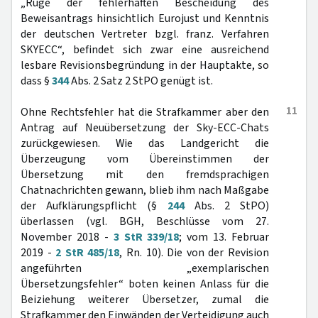
„Rüge der fehlerhaften Bescheidung des
Beweisantrags hinsichtlich Eurojust und Kenntnis
der deutschen Vertreter bzgl. franz. Verfahren
SKYECC“, befindet sich zwar eine ausreichend
lesbare Revisionsbegründung in der Hauptakte, so
dass §
344
Abs. 2 Satz 2 StPO genügt ist.
11
Ohne Rechtsfehler hat die Strafkammer aber den
Antrag auf Neuübersetzung der Sky-ECC-Chats
zurückgewiesen. Wie das Landgericht die
Überzeugung vom Übereinstimmen der
Übersetzung mit den fremdsprachigen
Chatnachrichten gewann, blieb ihm nach Maßgabe
der Aufklärungspflicht (§
244
Abs. 2 StPO)
überlassen (vgl. BGH, Beschlüsse vom 27.
November 2018 -
3 StR 339/18
; vom 13. Februar
2019 -
2 StR 485/18
, Rn. 10). Die von der Revision
angeführten „exemplarischen
Übersetzungsfehler“ boten keinen Anlass für die
Beiziehung weiterer Übersetzer, zumal die
Strafkammer den Einwänden der Verteidigung auch