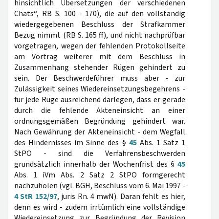
hinsichtlich Übersetzungen der verschiedenen
Chats“, RB S. 100 - 170), die auf den vollständig
wiedergegebenen Beschluss der Strafkammer
Bezug nimmt (RB S. 165 ff), und nicht nachprüfbar
vorgetragen, wegen der fehlenden Protokollseite
am Vortrag weiterer mit dem Beschluss in
Zusammenhang stehender Rügen gehindert zu
sein. Der Beschwerdeführer muss aber - zur
Zulässigkeit seines Wiedereinsetzungsbegehrens -
für jede Rüge ausreichend darlegen, dass er gerade
durch die fehlende Akteneinsicht an einer
ordnungsgemäßen Begründung gehindert war.
Nach Gewährung der Akteneinsicht - dem Wegfall
des Hindernisses im Sinne des §
45
Abs. 1 Satz 1
StPO - sind die Verfahrensbeschwerden
grundsätzlich innerhalb der Wochenfrist des §
45
Abs. 1 iVm Abs. 2 Satz 2 StPO formgerecht
nachzuholen (vgl. BGH, Beschluss vom 6. Mai 1997 -
4 StR 152/97
, juris Rn. 4 mwN). Daran fehlt es hier,
denn es wird - zudem irrtümlich eine vollständige
Wiedereinsetzung zur Begründung der Revision