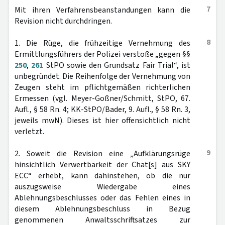
7
Mit ihren Verfahrensbeanstandungen kann die
Revision nicht durchdringen.
8
1. Die Rüge, die frühzeitige Vernehmung des
Ermittlungsführers der Polizei verstoße „gegen §§
250
,
261
StPO sowie den Grundsatz Fair Trial“, ist
unbegründet. Die Reihenfolge der Vernehmung von
Zeugen steht im pflichtgemäßen richterlichen
Ermessen (vgl. Meyer-Goßner/Schmitt, StPO, 67.
Aufl., § 58 Rn. 4; KK-StPO/Bader, 9. Aufl., § 58 Rn. 3,
jeweils mwN). Dieses ist hier offensichtlich nicht
verletzt.
9
2. Soweit die Revision eine „Aufklärungsrüge
hinsichtlich Verwertbarkeit der Chat[s] aus SKY
ECC“ erhebt, kann dahinstehen, ob die nur
auszugsweise Wiedergabe eines
Ablehnungsbeschlusses oder das Fehlen eines in
diesem Ablehnungsbeschluss in Bezug
genommenen Anwaltsschriftsatzes zur