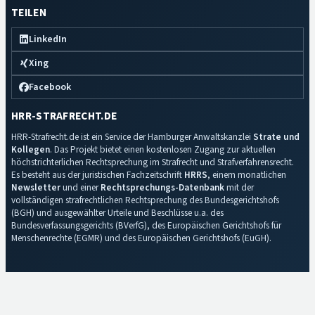
TEILEN
LinkedIn
Xing
Facebook
HRR-STRAFRECHT.DE
HRR-Strafrecht.de ist ein Service der Hamburger Anwaltskanzlei
Strate und
Kollegen
. Das Projekt bietet einen kostenlosen Zugang zur aktuellen
höchstrichterlichen Rechtsprechung im Strafrecht und Strafverfahrensrecht.
Es besteht aus der juristischen Fachzeitschrift
HRRS
, einem monatlichen
Newsletter
und einer
Rechtsprechungs-Datenbank
mit der
vollständigen strafrechtlichen Rechtsprechung des Bundesgerichtshofs
(BGH) und ausgewählter Urteile und Beschlüsse u.a. des
Bundesverfassungsgerichts (BVerfG), des Europäischen Gerichtshofs für
Menschenrechte (EGMR) und des Europäischen Gerichtshofs (EuGH).
Impressum
·
Datenschutz