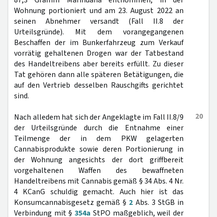
87,3 Gramm Marihuana entnommen, in der
Wohnung portioniert und am 23. August 2022 an
seinen Abnehmer versandt (Fall II.8 der
Urteilsgründe). Mit dem vorangegangenen
Beschaffen der im Bunkerfahrzeug zum Verkauf
vorrätig gehaltenen Drogen war der Tatbestand
des Handeltreibens aber bereits erfüllt. Zu dieser
Tat gehören dann alle späteren Betätigungen, die
auf den Vertrieb desselben Rauschgifts gerichtet
sind.
20
Nach alledem hat sich der Angeklagte im Fall II.8/9
der Urteilsgründe durch die Entnahme einer
Teilmenge der in dem PKW gelagerten
Cannabisprodukte sowie deren Portionierung in
der Wohnung angesichts der dort griffbereit
vorgehaltenen Waffen des bewaffneten
Handeltreibens mit Cannabis gemäß § 34 Abs. 4 Nr.
4 KCanG schuldig gemacht. Auch hier ist das
Konsumcannabisgesetz gemäß §
2
Abs. 3 StGB in
Verbindung mit §
354a
StPO maßgeblich, weil der