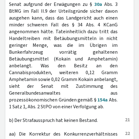
Senat aufgrund der Erwägungen zu §
30a
Abs. 3
BtMG im Fall II.9 der Urteilsgründe sicher davon
ausgehen kann, dass das Landgericht auch einen
minder schweren Fall des § 34 Abs. 4 KCanG
angenommen hätte. Tateinheitlich dazu tritt das
Handeltreiben mit Betäubungsmitteln in nicht
geringer Menge, was die im Übrigen im
Bunkerfahrzeug vorrätig gehaltenen
Betäubungsmittel (Kokain und Amphetamin)
anbelangt. Was den Besitz an den
Cannabisprodukten, weiteren 0,12 Gramm
Amphetamin sowie 0,02 Gramm Kokain anbelangt,
sieht der Senat mit Zustimmung des
Generalbundesanwaltes aus
prozessökonomischen Gründen gemäß §
154a
Abs.
1 Satz 1, Abs. 2 StPO von einer Verfolgung ab.
21
b) Der Strafausspruch hat keinen Bestand.
22
aa) Die Korrektur des Konkurrenzverhältnisses