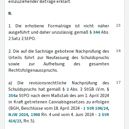
einzuziehender Beträge erklärt.
II.
15
1. Die erhobene Formalrüge ist nicht näher
ausgeführt und daher unzulässig gemäß §
344
Abs.
2 Satz 2 StPO.
16
2. Die auf die Sachrüge gebotene Nachprüfung des
Urteils führt zur Neufassung des Schuldspruchs
sowie zur Aufhebung des gesamten
Rechtsfolgenausspruchs.
17
a) Die revisionsrechtliche Nachprüfung des
Schuldspruchs hat gemäß §
2
Abs. 3 StGB i.V.m. §
354a
StPO nach dem Maßstab des am 1. April 2024
in Kraft getretenen Cannabisgesetzes zu erfolgen
(BGH, Beschlüsse vom 18. April 2024 -
1 StR 106/24
,
NJW 2024, 1968
Rn. 4 und vom 4. Juni 2024 -
2 StR
416/23
, Rn. 5).