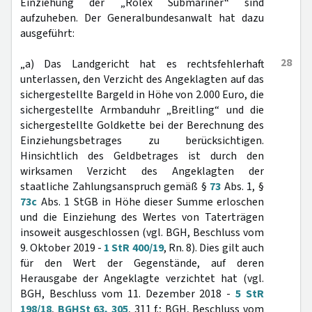
Einziehung der „Rolex Submariner“ sind
aufzuheben. Der Generalbundesanwalt hat dazu
ausgeführt:
28
„a) Das Landgericht hat es rechtsfehlerhaft
unterlassen, den Verzicht des Angeklagten auf das
sichergestellte Bargeld in Höhe von 2.000 Euro, die
sichergestellte Armbanduhr „Breitling“ und die
sichergestellte Goldkette bei der Berechnung des
Einziehungsbetrages zu berücksichtigen.
Hinsichtlich des Geldbetrages ist durch den
wirksamen Verzicht des Angeklagten der
staatliche Zahlungsanspruch gemäß §
73
Abs. 1, §
73c
Abs. 1 StGB in Höhe dieser Summe erloschen
und die Einziehung des Wertes von Taterträgen
insoweit ausgeschlossen (vgl. BGH, Beschluss vom
9. Oktober 2019 -
1 StR 400/19
, Rn. 8). Dies gilt auch
für den Wert der Gegenstände, auf deren
Herausgabe der Angeklagte verzichtet hat (vgl.
BGH, Beschluss vom 11. Dezember 2018 -
5 StR
198/18
,
BGHSt 63, 305
, 311 f.; BGH, Beschluss vom