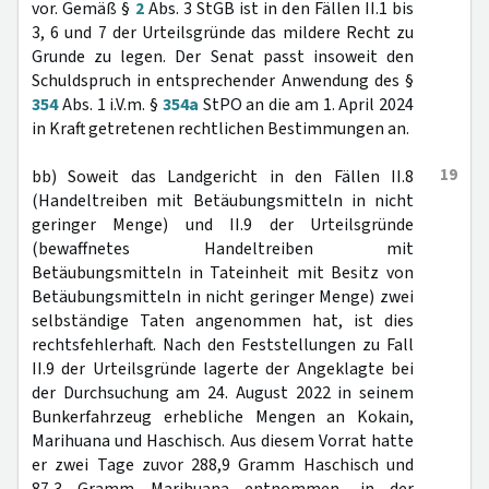
vor. Gemäß §
2
Abs. 3 StGB ist in den Fällen II.1 bis
3, 6 und 7 der Urteilsgründe das mildere Recht zu
Grunde zu legen. Der Senat passt insoweit den
Schuldspruch in entsprechender Anwendung des §
354
Abs. 1 i.V.m. §
354a
StPO an die am 1. April 2024
in Kraft getretenen rechtlichen Bestimmungen an.
19
bb) Soweit das Landgericht in den Fällen II.8
(Handeltreiben mit Betäubungsmitteln in nicht
geringer Menge) und II.9 der Urteilsgründe
(bewaffnetes Handeltreiben mit
Betäubungsmitteln in Tateinheit mit Besitz von
Betäubungsmitteln in nicht geringer Menge) zwei
selbständige Taten angenommen hat, ist dies
rechtsfehlerhaft. Nach den Feststellungen zu Fall
II.9 der Urteilsgründe lagerte der Angeklagte bei
der Durchsuchung am 24. August 2022 in seinem
Bunkerfahrzeug erhebliche Mengen an Kokain,
Marihuana und Haschisch. Aus diesem Vorrat hatte
er zwei Tage zuvor 288,9 Gramm Haschisch und