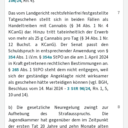
106/24
, Rn. 4).
7
Das vom Landgericht rechtsfehlerfrei festgestellte
Tatgeschehen stellt sich in beiden Fällen als
Handeltreiben mit Cannabis (§ 34 Abs. 1 Nr. 4
KCanG) dar. Hinzu tritt tateinheitlich der Erwerb
von mehr als 25 g Cannabis pro Tag (§ 34 Abs. 1 Nr.
12 Buchst. a KCanG). Der Senat passt den
Schuldspruch in entsprechender Anwendung von §
354
Abs. 1 i.V.m. §
354a
StPO an die am 1. April 2024
in Kraft getretenen rechtlichen Bestimmungen an.
§
265
Abs. 1 StPO steht dem nicht entgegen, weil
sich der geständige Angeklagte nicht wirksamer
als geschehen hätte verteidigen können (vgl. BGH,
Beschluss vom 14. Mai 2024 -
3 StR 96/24
, Rn. 1, 5,
10 und 14).
8
b) Die gesetzliche Neuregelung zwingt zur
Aufhebung des Strafausspruchs. Die
Jugendkammer hat gegenüber dem im Zeitpunkt
der ersten Tat 20 Jahre und zehn Monate alten