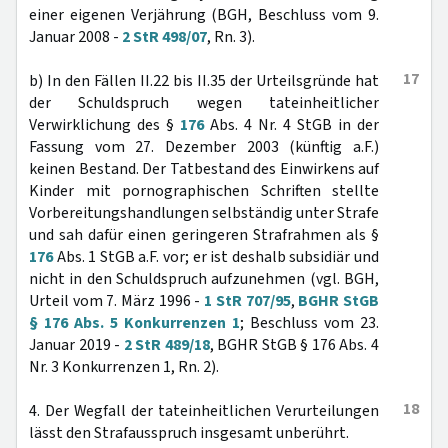
einer eigenen Verjährung (BGH, Beschluss vom 9.
Januar 2008 -
2 StR 498/07
, Rn. 3).
17
b) In den Fällen II.22 bis II.35 der Urteilsgründe hat
der Schuldspruch wegen tateinheitlicher
Verwirklichung des §
176
Abs. 4 Nr. 4 StGB in der
Fassung vom 27. Dezember 2003 (künftig a.F.)
keinen Bestand. Der Tatbestand des Einwirkens auf
Kinder mit pornographischen Schriften stellte
Vorbereitungshandlungen selbständig unter Strafe
und sah dafür einen geringeren Strafrahmen als §
176
Abs. 1 StGB a.F. vor; er ist deshalb subsidiär und
nicht in den Schuldspruch aufzunehmen (vgl. BGH,
Urteil vom 7. März 1996 -
1 StR 707/95
,
BGHR StGB
§ 176 Abs. 5 Konkurrenzen 1
; Beschluss vom 23.
Januar 2019 -
2 StR 489/18
, BGHR StGB § 176 Abs. 4
Nr. 3 Konkurrenzen 1, Rn. 2).
18
4. Der Wegfall der tateinheitlichen Verurteilungen
lässt den Strafausspruch insgesamt unberührt.