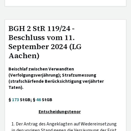
BGH 2 StR 119/24 -
Beschluss vom 11.
September 2024 (LG
Aachen)
Beischlaf zwischen Verwandten
(Verfolgungsverjährung); Strafzumessung
(strafschärfende Berücksichtigung verjährter
Taten).
§
173
StGB; §
46
StGB
Entscheidungstenor
1. Der Antrag des Angeklagten auf Wiedereinsetzung
in den vorigen Stand gegen die Versäumung der Frist