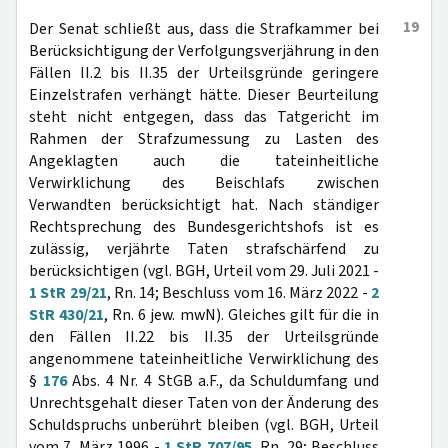
19
Der Senat schließt aus, dass die Strafkammer bei
Berücksichtigung der Verfolgungsverjährung in den
Fällen II.2 bis II.35 der Urteilsgründe geringere
Einzelstrafen verhängt hätte. Dieser Beurteilung
steht nicht entgegen, dass das Tatgericht im
Rahmen der Strafzumessung zu Lasten des
Angeklagten auch die tateinheitliche
Verwirklichung des Beischlafs zwischen
Verwandten berücksichtigt hat. Nach ständiger
Rechtsprechung des Bundesgerichtshofs ist es
zulässig, verjährte Taten strafschärfend zu
berücksichtigen (vgl. BGH, Urteil vom 29. Juli 2021 -
1 StR 29/21
, Rn. 14; Beschluss vom 16. März 2022 -
2
StR 430/21
, Rn. 6 jew. mwN). Gleiches gilt für die in
den Fällen II.22 bis II.35 der Urteilsgründe
angenommene tateinheitliche Verwirklichung des
§
176
Abs. 4 Nr. 4 StGB a.F., da Schuldumfang und
Unrechtsgehalt dieser Taten von der Änderung des
Schuldspruchs unberührt bleiben (vgl. BGH, Urteil
vom 7. März 1996 -
1 StR 707/95
, Rn. 29; Beschluss