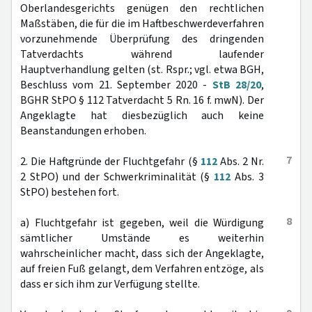
Oberlandesgerichts genügen den rechtlichen
Maßstäben, die für die im Haftbeschwerdeverfahren
vorzunehmende Überprüfung des dringenden
Tatverdachts während laufender
Hauptverhandlung gelten (st. Rspr.; vgl. etwa BGH,
Beschluss vom 21. September 2020 -
StB 28/20
,
BGHR StPO § 112 Tatverdacht 5 Rn. 16 f. mwN). Der
Angeklagte hat diesbezüglich auch keine
Beanstandungen erhoben.
7
2. Die Haftgründe der Fluchtgefahr (§
112
Abs. 2 Nr.
2 StPO) und der Schwerkriminalität (§
112
Abs. 3
StPO) bestehen fort.
8
a) Fluchtgefahr ist gegeben, weil die Würdigung
sämtlicher Umstände es weiterhin
wahrscheinlicher macht, dass sich der Angeklagte,
auf freien Fuß gelangt, dem Verfahren entzöge, als
dass er sich ihm zur Verfügung stellte.