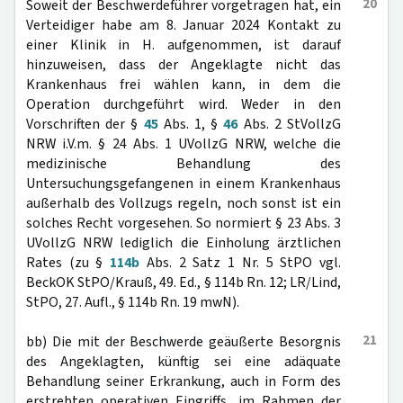
20
Soweit der Beschwerdeführer vorgetragen hat, ein
Verteidiger habe am 8. Januar 2024 Kontakt zu
einer Klinik in H. aufgenommen, ist darauf
hinzuweisen, dass der Angeklagte nicht das
Krankenhaus frei wählen kann, in dem die
Operation durchgeführt wird. Weder in den
Vorschriften der §
45
Abs. 1, §
46
Abs. 2 StVollzG
NRW i.V.m. § 24 Abs. 1 UVollzG NRW, welche die
medizinische Behandlung des
Untersuchungsgefangenen in einem Krankenhaus
außerhalb des Vollzugs regeln, noch sonst ist ein
solches Recht vorgesehen. So normiert § 23 Abs. 3
UVollzG NRW lediglich die Einholung ärztlichen
Rates (zu §
114b
Abs. 2 Satz 1 Nr. 5 StPO vgl.
BeckOK StPO/Krauß, 49. Ed., § 114b Rn. 12; LR/Lind,
StPO, 27. Aufl., § 114b Rn. 19 mwN).
21
bb) Die mit der Beschwerde geäußerte Besorgnis
des Angeklagten, künftig sei eine adäquate
Behandlung seiner Erkrankung, auch in Form des
erstrebten operativen Eingriffs, im Rahmen der