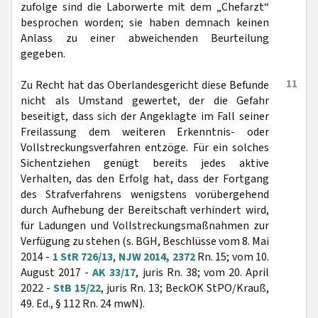
zufolge sind die Laborwerte mit dem „Chefarzt“
besprochen worden; sie haben demnach keinen
Anlass zu einer abweichenden Beurteilung
gegeben.
11
Zu Recht hat das Oberlandesgericht diese Befunde
nicht als Umstand gewertet, der die Gefahr
beseitigt, dass sich der Angeklagte im Fall seiner
Freilassung dem weiteren Erkenntnis- oder
Vollstreckungsverfahren entzöge. Für ein solches
Sichentziehen genügt bereits jedes aktive
Verhalten, das den Erfolg hat, dass der Fortgang
des Strafverfahrens wenigstens vorübergehend
durch Aufhebung der Bereitschaft verhindert wird,
für Ladungen und Vollstreckungsmaßnahmen zur
Verfügung zu stehen (s. BGH, Beschlüsse vom 8. Mai
2014 -
1 StR 726/13
,
NJW 2014, 2372
Rn. 15; vom 10.
August 2017 -
AK 33/17
, juris Rn. 38; vom 20. April
2022 -
StB 15/22
, juris Rn. 13; BeckOK StPO/Krauß,
49. Ed., § 112 Rn. 24 mwN).