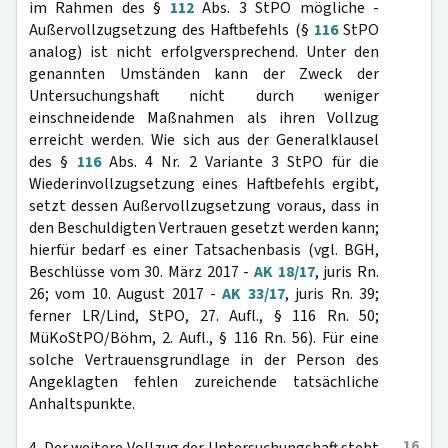
im Rahmen des §
112
Abs. 3 StPO mögliche -
Außervollzugsetzung des Haftbefehls (§
116
StPO
analog) ist nicht erfolgversprechend. Unter den
genannten Umständen kann der Zweck der
Untersuchungshaft nicht durch weniger
einschneidende Maßnahmen als ihren Vollzug
erreicht werden. Wie sich aus der Generalklausel
des §
116
Abs. 4 Nr. 2 Variante 3 StPO für die
Wiederinvollzugsetzung eines Haftbefehls ergibt,
setzt dessen Außervollzugsetzung voraus, dass in
den Beschuldigten Vertrauen gesetzt werden kann;
hierfür bedarf es einer Tatsachenbasis (vgl. BGH,
Beschlüsse vom 30. März 2017 -
AK 18/17
, juris Rn.
26; vom 10. August 2017 -
AK 33/17
, juris Rn. 39;
ferner LR/Lind, StPO, 27. Aufl., § 116 Rn. 50;
MüKoStPO/Böhm, 2. Aufl., § 116 Rn. 56). Für eine
solche Vertrauensgrundlage in der Person des
Angeklagten fehlen zureichende tatsächliche
Anhaltspunkte.
16