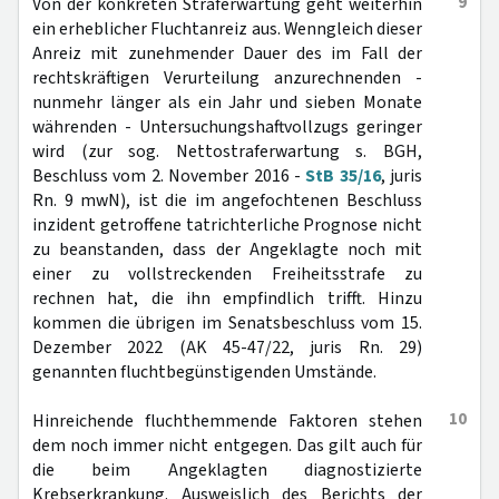
9
Von der konkreten Straferwartung geht weiterhin
ein erheblicher Fluchtanreiz aus. Wenngleich dieser
Anreiz mit zunehmender Dauer des im Fall der
rechtskräftigen Verurteilung anzurechnenden -
nunmehr länger als ein Jahr und sieben Monate
währenden - Untersuchungshaftvollzugs geringer
wird (zur sog. Nettostraferwartung s. BGH,
Beschluss vom 2. November 2016 -
StB 35/16
, juris
Rn. 9 mwN), ist die im angefochtenen Beschluss
inzident getroffene tatrichterliche Prognose nicht
zu beanstanden, dass der Angeklagte noch mit
einer zu vollstreckenden Freiheitsstrafe zu
rechnen hat, die ihn empfindlich trifft. Hinzu
kommen die übrigen im Senatsbeschluss vom 15.
Dezember 2022 (AK 45-47/22, juris Rn. 29)
genannten fluchtbegünstigenden Umstände.
10
Hinreichende fluchthemmende Faktoren stehen
dem noch immer nicht entgegen. Das gilt auch für
die beim Angeklagten diagnostizierte
Krebserkrankung. Ausweislich des Berichts der