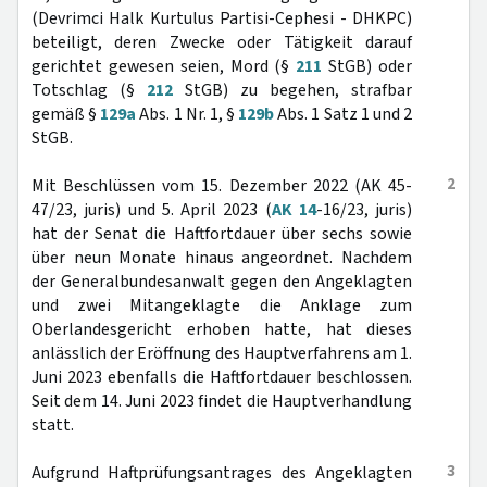
(Devrimci Halk Kurtulus Partisi-Cephesi - DHKPC)
beteiligt, deren Zwecke oder Tätigkeit darauf
gerichtet gewesen seien, Mord (§
211
StGB) oder
Totschlag (§
212
StGB) zu begehen, strafbar
gemäß §
129a
Abs. 1 Nr. 1, §
129b
Abs. 1 Satz 1 und 2
StGB.
2
Mit Beschlüssen vom 15. Dezember 2022 (AK 45-
47/23, juris) und 5. April 2023 (
AK 14
-16/23, juris)
hat der Senat die Haftfortdauer über sechs sowie
über neun Monate hinaus angeordnet. Nachdem
der Generalbundesanwalt gegen den Angeklagten
und zwei Mitangeklagte die Anklage zum
Oberlandesgericht erhoben hatte, hat dieses
anlässlich der Eröffnung des Hauptverfahrens am 1.
Juni 2023 ebenfalls die Haftfortdauer beschlossen.
Seit dem 14. Juni 2023 findet die Hauptverhandlung
statt.
3
Aufgrund Haftprüfungsantrages des Angeklagten