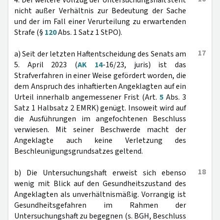
4. Der weitere Vollzug der Untersuchungshaft steht
nicht außer Verhältnis zur Bedeutung der Sache
und der im Fall einer Verurteilung zu erwartenden
Strafe (§
120
Abs. 1 Satz 1 StPO).
17
a) Seit der letzten Haftentscheidung des Senats am
5. April 2023 (
AK 14
-16/23, juris) ist das
Strafverfahren in einer Weise gefördert worden, die
dem Anspruch des inhaftierten Angeklagten auf ein
Urteil innerhalb angemessener Frist (Art.
5
Abs. 3
Satz 1 Halbsatz 2 EMRK) genügt. Insoweit wird auf
die Ausführungen im angefochtenen Beschluss
verwiesen. Mit seiner Beschwerde macht der
Angeklagte auch keine Verletzung des
Beschleunigungsgrundsatzes geltend.
18
b) Die Untersuchungshaft erweist sich ebenso
wenig mit Blick auf den Gesundheitszustand des
Angeklagten als unverhältnismäßig. Vorrangig ist
Gesundheitsgefahren im Rahmen der
Untersuchungshaft zu begegnen (s. BGH, Beschluss