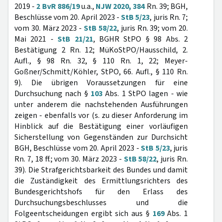
2019 -
2 BvR 886/19
u.a.,
NJW 2020, 384
Rn. 39; BGH,
Beschlüsse vom 20. April 2023 -
StB 5/23
, juris Rn. 7;
vom 30. März 2023 -
StB 58/22
, juris Rn. 39; vom 20.
Mai 2021 -
StB 21/21
, BGHR StPO § 98 Abs. 2
Bestätigung 2 Rn. 12; MüKoStPO/Hausschild, 2.
Aufl., § 98 Rn. 32, § 110 Rn. 1, 22; Meyer-
Goßner/Schmitt/Köhler, StPO, 66. Aufl., § 110 Rn.
9). Die übrigen Voraussetzungen für eine
Durchsuchung nach §
103
Abs. 1 StPO lagen - wie
unter anderem die nachstehenden Ausführungen
zeigen - ebenfalls vor (s. zu dieser Anforderung im
Hinblick auf die Bestätigung einer vorläufigen
Sicherstellung von Gegenständen zur Durchsicht
BGH, Beschlüsse vom 20. April 2023 -
StB 5/23
, juris
Rn. 7, 18 ff.; vom 30. März 2023 -
StB 58/22
, juris Rn.
39). Die Strafgerichtsbarkeit des Bundes und damit
die Zuständigkeit des Ermittlungsrichters des
Bundesgerichtshofs für den Erlass des
Durchsuchungsbeschlusses und die
Folgeentscheidungen ergibt sich aus §
169
Abs. 1