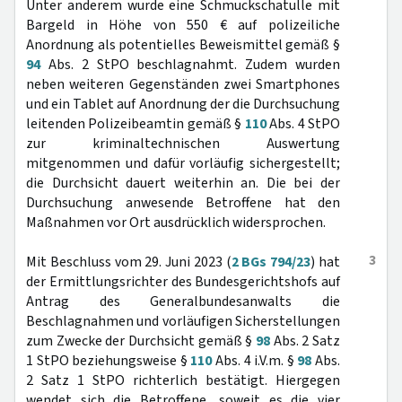
Unter anderem wurde eine Schmuckschatulle mit
Bargeld in Höhe von 550 € auf polizeiliche
Anordnung als potentielles Beweismittel gemäß §
94
Abs. 2 StPO beschlagnahmt. Zudem wurden
neben weiteren Gegenständen zwei Smartphones
und ein Tablet auf Anordnung der die Durchsuchung
leitenden Polizeibeamtin gemäß §
110
Abs. 4 StPO
zur kriminaltechnischen Auswertung
mitgenommen und dafür vorläufig sichergestellt;
die Durchsicht dauert weiterhin an. Die bei der
Durchsuchung anwesende Betroffene hat den
Maßnahmen vor Ort ausdrücklich widersprochen.
3
Mit Beschluss vom 29. Juni 2023 (
2 BGs 794/23
) hat
der Ermittlungsrichter des Bundesgerichtshofs auf
Antrag des Generalbundesanwalts die
Beschlagnahmen und vorläufigen Sicherstellungen
zum Zwecke der Durchsicht gemäß §
98
Abs. 2 Satz
1 StPO beziehungsweise §
110
Abs. 4 i.V.m. §
98
Abs.
2 Satz 1 StPO richterlich bestätigt. Hiergegen
wendet sich die Betroffene, soweit es die vier