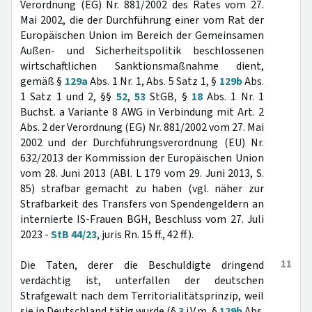
Verordnung (EG) Nr. 881/2002 des Rates vom 27.
Mai 2002, die der Durchführung einer vom Rat der
Europäischen Union im Bereich der Gemeinsamen
Außen- und Sicherheitspolitik beschlossenen
wirtschaftlichen Sanktionsmaßnahme dient,
gemäß §
129a
Abs. 1 Nr. 1, Abs. 5 Satz 1, §
129b
Abs.
1 Satz 1 und 2, §§
52
,
53
StGB, §
18
Abs. 1 Nr. 1
Buchst. a Variante 8 AWG in Verbindung mit Art. 2
Abs. 2 der Verordnung (EG) Nr. 881/2002 vom 27. Mai
2002 und der Durchführungsverordnung (EU) Nr.
632/2013 der Kommission der Europäischen Union
vom 28. Juni 2013 (ABl. L 179 vom 29. Juni 2013, S.
85) strafbar gemacht zu haben (vgl. näher zur
Strafbarkeit des Transfers von Spendengeldern an
internierte IS-Frauen BGH, Beschluss vom 27. Juli
2023 -
StB 44/23
, juris Rn. 15 ff., 42 ff.).
11
Die Taten, derer die Beschuldigte dringend
verdächtig ist, unterfallen der deutschen
Strafgewalt nach dem Territorialitätsprinzip, weil
sie in Deutschland tätig wurde (§
3
i.V.m. §
129b
Abs.