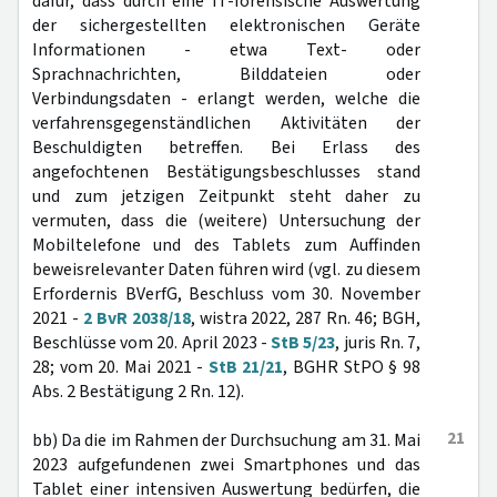
dafür, dass durch eine IT-forensische Auswertung
der sichergestellten elektronischen Geräte
Informationen - etwa Text- oder
Sprachnachrichten, Bilddateien oder
Verbindungsdaten - erlangt werden, welche die
verfahrensgegenständlichen Aktivitäten der
Beschuldigten betreffen. Bei Erlass des
angefochtenen Bestätigungsbeschlusses stand
und zum jetzigen Zeitpunkt steht daher zu
vermuten, dass die (weitere) Untersuchung der
Mobiltelefone und des Tablets zum Auffinden
beweisrelevanter Daten führen wird (vgl. zu diesem
Erfordernis BVerfG, Beschluss vom 30. November
2021 -
2 BvR 2038/18
, wistra 2022, 287 Rn. 46; BGH,
Beschlüsse vom 20. April 2023 -
StB 5/23
, juris Rn. 7,
28; vom 20. Mai 2021 -
StB 21/21
, BGHR StPO § 98
Abs. 2 Bestätigung 2 Rn. 12).
21
bb) Da die im Rahmen der Durchsuchung am 31. Mai
2023 aufgefundenen zwei Smartphones und das
Tablet einer intensiven Auswertung bedürfen, die