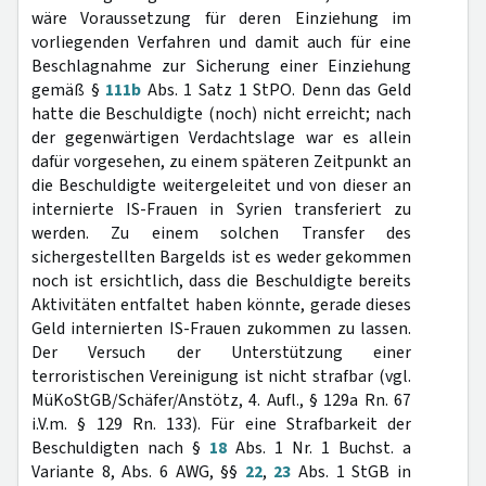
wäre Voraussetzung für deren Einziehung im
vorliegenden Verfahren und damit auch für eine
Beschlagnahme zur Sicherung einer Einziehung
gemäß §
111b
Abs. 1 Satz 1 StPO. Denn das Geld
hatte die Beschuldigte (noch) nicht erreicht; nach
der gegenwärtigen Verdachtslage war es allein
dafür vorgesehen, zu einem späteren Zeitpunkt an
die Beschuldigte weitergeleitet und von dieser an
internierte IS-Frauen in Syrien transferiert zu
werden. Zu einem solchen Transfer des
sichergestellten Bargelds ist es weder gekommen
noch ist ersichtlich, dass die Beschuldigte bereits
Aktivitäten entfaltet haben könnte, gerade dieses
Geld internierten IS-Frauen zukommen zu lassen.
Der Versuch der Unterstützung einer
terroristischen Vereinigung ist nicht strafbar (vgl.
MüKoStGB/Schäfer/Anstötz, 4. Aufl., § 129a Rn. 67
i.V.m. § 129 Rn. 133). Für eine Strafbarkeit der
Beschuldigten nach §
18
Abs. 1 Nr. 1 Buchst. a
Variante 8, Abs. 6 AWG, §§
22
,
23
Abs. 1 StGB in