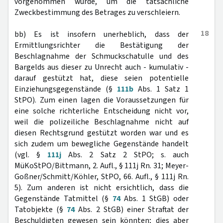
vorgenommen wurde, um die tatsächliche
Zweckbestimmung des Betrages zu verschleiern.
18
bb) Es ist insofern unerheblich, dass der
Ermittlungsrichter die Bestätigung der
Beschlagnahme der Schmuckschatulle und des
Bargelds aus dieser zu Unrecht auch - kumulativ -
darauf gestützt hat, diese seien potentielle
Einziehungsgegenstände (§
111b
Abs. 1 Satz 1
StPO). Zum einen lagen die Voraussetzungen für
eine solche richterliche Entscheidung nicht vor,
weil die polizeiliche Beschlagnahme nicht auf
diesen Rechtsgrund gestützt worden war und es
sich zudem um bewegliche Gegenstände handelt
(vgl. §
111j
Abs. 2 Satz 2 StPO; s. auch
MüKoStPO/Bittmann, 2. Aufl., § 111j Rn. 31; Meyer-
Goßner/Schmitt/Köhler, StPO, 66. Aufl., § 111j Rn.
5). Zum anderen ist nicht ersichtlich, dass die
Gegenstände Tatmittel (§
74
Abs. 1 StGB) oder
Tatobjekte (§
74
Abs. 2 StGB) einer Straftat der
Beschuldigten gewesen sein könnten; dies aber