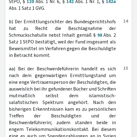
StPO, §
120
Abs. 1 Nr. 6, §
142
Abs. 1 Nr. 1, §
142a
Abs. 1 Satz 1 GVG.
14
b) Der Ermittlungsrichter des Bundesgerichtshofs
hat zu Recht die Beschlagnahme der
Schmuckschatulle nebst Inhalt gemäß §
98
Abs. 2
Satz 1 StPO bestätigt, weil der Fund insgesamt als
Beweismittel im Verfahren gegen die Beschuldigte
in Betracht kommt.
15
aa) Bei der Beschwerdeführerin handelt es sich
nach dem gegenwärtigen Ermittlungstand um
eine enge Vertrauensperson der Beschuldigten, die
ausweislich bei ihr gefundener Bücher und Schriften
mutmaßlich selbst dem islamistisch-
salafistischen Spektrum angehört. Nach den
bisherigen Erkenntnissen kam es zu persönlichen
Treffen der Beschuldigten und der
Beschwerdeführerin; zudem standen beide in
engem Telekommunikationskontakt. Bei diesem
ging es auch um Spendenzahlungen an in Syrien