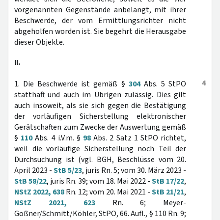
vorgenannten Gegenstände anbelangt, mit ihrer
Beschwerde, der vom Ermittlungsrichter nicht
abgeholfen worden ist. Sie begehrt die Herausgabe
dieser Objekte.
II.
4
1. Die Beschwerde ist gemäß §
304
Abs. 5 StPO
statthaft und auch im Übrigen zulässig. Dies gilt
auch insoweit, als sie sich gegen die Bestätigung
der vorläufigen Sicherstellung elektronischer
Gerätschaften zum Zwecke der Auswertung gemäß
§
110
Abs. 4 i.V.m. §
98
Abs. 2 Satz 1 StPO richtet,
weil die vorläufige Sicherstellung noch Teil der
Durchsuchung ist (vgl. BGH, Beschlüsse vom 20.
April 2023 -
StB 5/23
, juris Rn. 5; vom 30. März 2023 -
StB 58/22
, juris Rn. 39; vom 18. Mai 2022 -
StB 17/22
,
NStZ 2022, 638
Rn. 12; vom 20. Mai 2021 -
StB 21/21
,
NStZ 2021, 623
Rn. 6; Meyer-
Goßner/Schmitt/Köhler, StPO, 66. Aufl., § 110 Rn. 9;