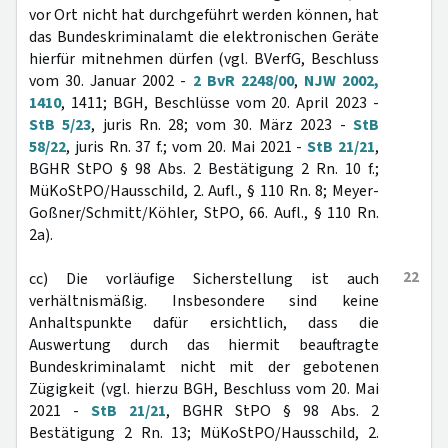
vor Ort nicht hat durchgeführt werden können, hat
das Bundeskriminalamt die elektronischen Geräte
hierfür mitnehmen dürfen (vgl. BVerfG, Beschluss
vom 30. Januar 2002 -
2 BvR 2248/00
,
NJW 2002,
1410
, 1411; BGH, Beschlüsse vom 20. April 2023 -
StB 5/23
, juris Rn. 28; vom 30. März 2023 -
StB
58/22
, juris Rn. 37 f.; vom 20. Mai 2021 -
StB 21/21
,
BGHR StPO § 98 Abs. 2 Bestätigung 2 Rn. 10 f.;
MüKoStPO/Hausschild, 2. Aufl., § 110 Rn. 8; Meyer-
Goßner/Schmitt/Köhler, StPO, 66. Aufl., § 110 Rn.
2a).
22
cc) Die vorläufige Sicherstellung ist auch
verhältnismäßig. Insbesondere sind keine
Anhaltspunkte dafür ersichtlich, dass die
Auswertung durch das hiermit beauftragte
Bundeskriminalamt nicht mit der gebotenen
Zügigkeit (vgl. hierzu BGH, Beschluss vom 20. Mai
2021 -
StB 21/21
, BGHR StPO § 98 Abs. 2
Bestätigung 2 Rn. 13; MüKoStPO/Hausschild, 2.