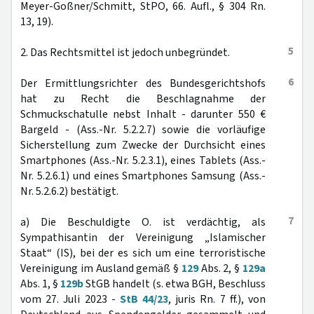
Meyer-Goßner/Schmitt, StPO, 66. Aufl., § 304 Rn.
13, 19).
5
2. Das Rechtsmittel ist jedoch unbegründet.
6
Der Ermittlungsrichter des Bundesgerichtshofs
hat zu Recht die Beschlagnahme der
Schmuckschatulle nebst Inhalt - darunter 550 €
Bargeld - (Ass.-Nr. 5.2.2.7) sowie die vorläufige
Sicherstellung zum Zwecke der Durchsicht eines
Smartphones (Ass.-Nr. 5.2.3.1), eines Tablets (Ass.-
Nr. 5.2.6.1) und eines Smartphones Samsung (Ass.-
Nr. 5.2.6.2) bestätigt.
7
a) Die Beschuldigte O. ist verdächtig, als
Sympathisantin der Vereinigung „Islamischer
Staat“ (IS), bei der es sich um eine terroristische
Vereinigung im Ausland gemäß §
129
Abs. 2, §
129a
Abs. 1, §
129b
StGB handelt (s. etwa BGH, Beschluss
vom 27. Juli 2023 -
StB 44/23
, juris Rn. 7 ff.), von