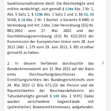
Sanktionsmaßnahme dient. Die Beschuldigte wird
mithin verdächtigt, sich gemäß §
129a
Abs. 1 Nr. 1,
Abs. 5 Satz 1, §
129b
Abs. 1 Satz 1 und 2, §§
52
,
53
StGB, §
18
Abs. 1 Nr. 1 Buchst. a Variante 8 AWG in
Verbindung mit Art. 2 Abs. 2 der Verordnung (EG) Nr.
881/2002 vom 27. Mai 2002 und der
Durchführungsverordnung (EU) Nr. 632/2013 der
Kommission der Europäischen Union vom 28. Juni
2013 (ABl. L 179 vom 29. Juni 2013, S. 85) strafbar
gemacht zu haben.
2
2. In diesem Verfahren durchsuchte das
Bundeskriminalamt am 31. Mai 2023 auf der Basis
eines Durchsuchungsbeschlusses des
Ermittlungsrichters des Bundesgerichtshofs vom
24. Mai 2023 (2 BGs 671/23) die Person und die
Räumlichkeiten der Beschwerdeführerin als
Tatunbeteiligte gemäß §
103
Abs. 1 StPO. Dabei
wurden verschiedene Gegenstände mit
(potentieller) Beweismittelrelevanz aufgefunden.