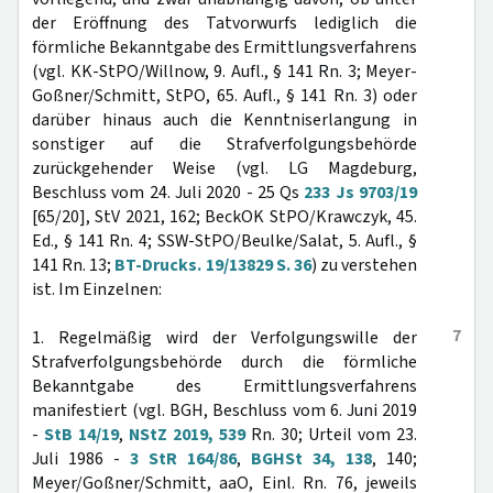
der Eröffnung des Tatvorwurfs lediglich die
förmliche Bekanntgabe des Ermittlungsverfahrens
(vgl. KK-StPO/Willnow, 9. Aufl., § 141 Rn. 3; Meyer-
Goßner/Schmitt, StPO, 65. Aufl., § 141 Rn. 3) oder
darüber hinaus auch die Kenntniserlangung in
sonstiger auf die Strafverfolgungsbehörde
zurückgehender Weise (vgl. LG Magdeburg,
Beschluss vom 24. Juli 2020 - 25 Qs
233 Js 9703/19
[65/20], StV 2021, 162; BeckOK StPO/Krawczyk, 45.
Ed., § 141 Rn. 4; SSW-StPO/Beulke/Salat, 5. Aufl., §
141 Rn. 13;
BT-Drucks. 19/13829 S. 36
) zu verstehen
ist. Im Einzelnen:
7
1. Regelmäßig wird der Verfolgungswille der
Strafverfolgungsbehörde durch die förmliche
Bekanntgabe des Ermittlungsverfahrens
manifestiert (vgl. BGH, Beschluss vom 6. Juni 2019
-
StB 14/19
,
NStZ 2019, 539
Rn. 30; Urteil vom 23.
Juli 1986 -
3 StR 164/86
,
BGHSt 34, 138
, 140;
Meyer/Goßner/Schmitt, aaO, Einl. Rn. 76, jeweils