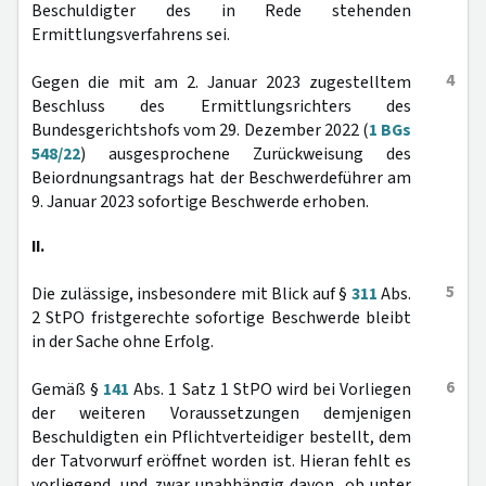
Beschuldigter des in Rede stehenden
Ermittlungsverfahrens sei.
4
Gegen die mit am 2. Januar 2023 zugestelltem
Beschluss des Ermittlungsrichters des
Bundesgerichtshofs vom 29. Dezember 2022 (
1 BGs
548/22
) ausgesprochene Zurückweisung des
Beiordnungsantrags hat der Beschwerdeführer am
9. Januar 2023 sofortige Beschwerde erhoben.
II.
5
Die zulässige, insbesondere mit Blick auf §
311
Abs.
2 StPO fristgerechte sofortige Beschwerde bleibt
in der Sache ohne Erfolg.
6
Gemäß §
141
Abs. 1 Satz 1 StPO wird bei Vorliegen
der weiteren Voraussetzungen demjenigen
Beschuldigten ein Pflichtverteidiger bestellt, dem
der Tatvorwurf eröffnet worden ist. Hieran fehlt es
vorliegend, und zwar unabhängig davon, ob unter