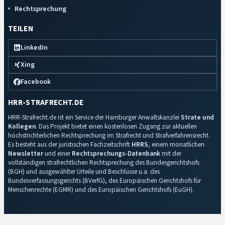
Rechtsprechung
TEILEN
LinkedIn
Xing
Facebook
HRR-STRAFRECHT.DE
HRR-Strafrecht.de ist ein Service der Hamburger Anwaltskanzlei
Strate und
Kollegen
. Das Projekt bietet einen kostenlosen Zugang zur aktuellen
höchstrichterlichen Rechtsprechung im Strafrecht und Strafverfahrensrecht.
Es besteht aus der juristischen Fachzeitschrift
HRRS
, einem monatlichen
Newsletter
und einer
Rechtsprechungs-Datenbank
mit der
vollständigen strafrechtlichen Rechtsprechung des Bundesgerichtshofs
(BGH) und ausgewählter Urteile und Beschlüsse u.a. des
Bundesverfassungsgerichts (BVerfG), des Europäischen Gerichtshofs für
Menschenrechte (EGMR) und des Europäischen Gerichtshofs (EuGH).
Impressum
·
Datenschutz