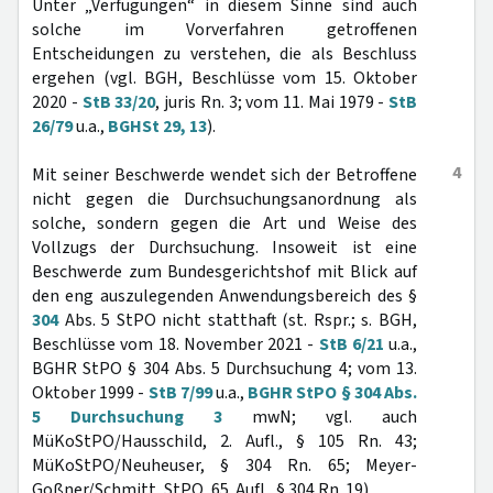
Unter „Verfügungen“ in diesem Sinne sind auch
solche im Vorverfahren getroffenen
Entscheidungen zu verstehen, die als Beschluss
ergehen (vgl. BGH, Beschlüsse vom 15. Oktober
2020 -
StB 33/20
, juris Rn. 3; vom 11. Mai 1979 -
StB
26/79
u.a.,
BGHSt 29, 13
).
4
Mit seiner Beschwerde wendet sich der Betroffene
nicht gegen die Durchsuchungsanordnung als
solche, sondern gegen die Art und Weise des
Vollzugs der Durchsuchung. Insoweit ist eine
Beschwerde zum Bundesgerichtshof mit Blick auf
den eng auszulegenden Anwendungsbereich des §
304
Abs. 5 StPO nicht statthaft (st. Rspr.; s. BGH,
Beschlüsse vom 18. November 2021 -
StB 6/21
u.a.,
BGHR StPO § 304 Abs. 5 Durchsuchung 4; vom 13.
Oktober 1999 -
StB 7/99
u.a.,
BGHR StPO § 304 Abs.
5 Durchsuchung 3
mwN; vgl. auch
MüKoStPO/Hausschild, 2. Aufl., § 105 Rn. 43;
MüKoStPO/Neuheuser, § 304 Rn. 65; Meyer-
Goßner/Schmitt, StPO, 65. Aufl., § 304 Rn. 19).