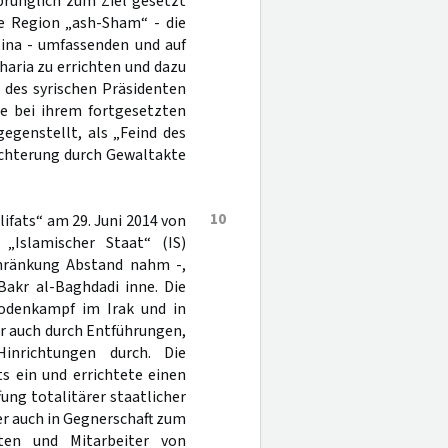
sprünglich zum Ziel gesetzt
he Region „ash-Sham“ - die
tina - umfassenden und auf
haria zu errichten und dazu
 des syrischen Präsidenten
ie bei ihrem fortgesetzten
gegenstellt, als „Feind des
hüchterung durch Gewaltakte
10
lifats“ am 29. Juni 2014 von
 „Islamischer Staat“ (IS)
chränkung Abstand nahm -,
Bakr al-Baghdadi inne. Die
 Bodenkampf im Irak und in
r auch durch Entführungen,
inrichtungen durch. Die
s ein und errichtete einen
ng totalitärer staatlicher
er auch in Gegnerschaft zum
sten und Mitarbeiter von