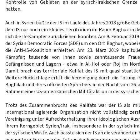
Kontrolle von Gebieten an der syrisch-irakischen Grenze 
hatten.
Auch in Syrien büßte der IS im Laufe des Jahres 2018 große Geb
dem IS nur noch ein kleines Territorium im Raum Baghuz in der
sich die IS-Kämpfer zurückziehen konnten. Am 9. Februar 2019 
der Syrian Democratic Forces (SDF) um den Ort Baghuz, wobei 
die Anti-IS-Koalition erhielten. Am 23. März 2019 kapituli
Kämpfer; tausende von ihnen sowie zehntausende Frau
Gefängnissen und Lagern - etwa in Al-Hol oder Roj im Nordo
Damit brach das territoriale Kalifat des IS mit quasi staatl
Weitere Rückschläge erlitt die Vereinigung durch die Tötung i
Baghdadi und ihres offiziellen Sprechers in der Nacht vom 26. 
Rahmen einer US-amerikanischen Militäraktion in der syrischen 
Trotz des Zusammenbruchs des Kalifats war der IS als mili
international agierende Organisation nicht vollständig zerst
Vereinigung unter Aufrechterhaltung ihrer ideologischen Ausr
ihrem Kerngebiet Syrien/Irak, insbesondere in der syrisch-ir
der syrischen Wüste. Auch passte sich der IS an die verändert
benannte er kurz nach der Tötung der beiden Führungspersone