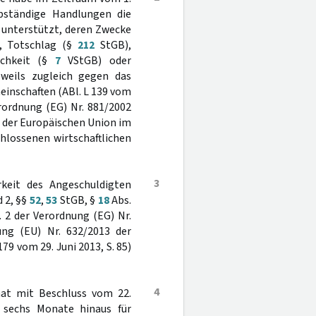
bständige Handlungen die
) unterstützt, deren Zwecke
, Totschlag (§
212
StGB),
ichkeit (§
7
VStGB) oder
weils zugleich gegen das
inschaften (ABl. L 139 vom
erordnung (EG) Nr. 881/2002
t der Europäischen Union im
hlossenen wirtschaftlichen
3
keit des Angeschuldigten
d 2, §§
52
,
53
StGB, §
18
Abs.
. 2 der Verordnung (EG) Nr.
ng (EU) Nr. 632/2013 der
9 vom 29. Juni 2013, S. 85)
4
hat mit Beschluss vom 22.
 sechs Monate hinaus für