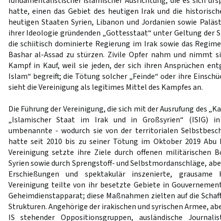
fundamentalistischer islamischer Ausrichtung, die es sich ur
hatte, einen das Gebiet des heutigen Irak und die historisc
heutigen Staaten Syrien, Libanon und Jordanien sowie Paläs
ihrer Ideologie gründenden „Gottesstaat“ unter Geltung der S
die schiitisch dominierte Regierung im Irak sowie das Regime
Bashar al-Assad zu stürzen. Zivile Opfer nahm und nimmt s
Kampf in Kauf, weil sie jeden, der sich ihren Ansprüchen ent
Islam“ begreift; die Tötung solcher „Feinde“ oder ihre Einsc
sieht die Vereinigung als legitimes Mittel des Kampfes an.
Die Führung der Vereinigung, die sich mit der Ausrufung des „Ka
„Islamischer Staat im Irak und in Großsyrien“ (ISIG) in
umbenannte - wodurch sie von der territorialen Selbstbes
hatte seit 2010 bis zu seiner Tötung im Oktober 2019 Abu 
Vereinigung setzte ihre Ziele durch offenen militärischen
Syrien sowie durch Sprengstoff- und Selbstmordanschläge, abe
Erschießungen und spektakulär inszenierte, grausame H
Vereinigung teilte von ihr besetzte Gebiete in Gouvernement
Geheimdienstapparat; diese Maßnahmen zielten auf die Schaffu
Strukturen. Angehörige der irakischen und syrischen Armee, ab
IS stehender Oppositionsgruppen, ausländische Journali