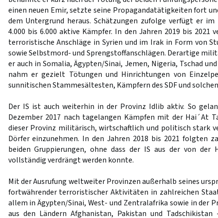
einen neuen Emir, setzte seine Propagandatätigkeiten fort u
dem Untergrund heraus. Schätzungen zufolge verfügt er im 
4.000 bis 6.000 aktive Kämpfer. In den Jahren 2019 bis 2021 
terroristische Anschläge in Syrien und im Irak in Form von S
sowie Selbstmord- und Sprengstoffanschlägen. Derartige milit
er auch in Somalia, Ägypten/Sinai, Jemen, Nigeria, Tschad un
nahm er gezielt Tötungen und Hinrichtungen von Einzelpe
sunnitischen Stammesältesten, Kämpfern des SDF und solchen 
Der IS ist auch weiterhin in der Provinz Idlib aktiv. So gel
Dezember 2017 nach tagelangen Kämpfen mit der Hai´At Tah
dieser Provinz militärisch, wirtschaftlich und politisch stark
Dörfer einzunehmen. In den Jahren 2018 bis 2021 folgten z
beiden Gruppierungen, ohne dass der IS aus der von der 
vollständig verdrängt werden konnte.
Mit der Ausrufung weltweiter Provinzen außerhalb seines ursp
fortwährender terroristischer Aktivitäten in zahlreichen Staat
allem in Ägypten/Sinai, West- und Zentralafrika sowie in der
aus den Ländern Afghanistan, Pakistan und Tadschikistan 