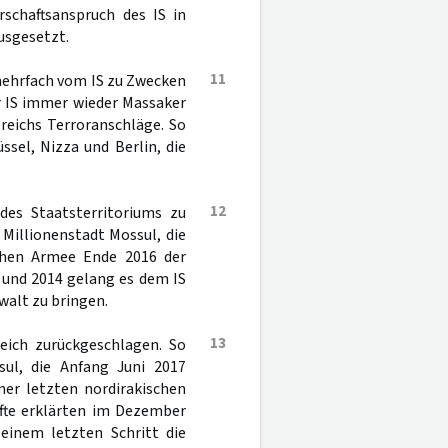
rschaftsanspruch des IS in
ausgesetzt.
11
ehrfach vom IS zu Zwecken
r IS immer wieder Massaker
reichs Terroranschläge. So
ssel, Nizza und Berlin, die
12
des Staatsterritoriums zu
 Millionenstadt Mossul, die
schen Armee Ende 2016 der
3 und 2014 gelang es dem IS
walt zu bringen.
13
reich zurückgeschlagen. So
ul, die Anfang Juni 2017
ner letzten nordirakischen
äfte erklärten im Dezember
einem letzten Schritt die