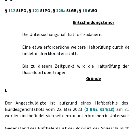
§
112
StPO; §
121
StPO; §
129a
StGB; §
18
AWG
Entscheidungstenor
Die Untersuchungshaft hat fortzudauern.
Eine etwa erforderliche weitere Haftprüfung durch 
findet in drei Monaten statt.
Bis zu diesem Zeitpunkt wird die Haftprüfung de
Düsseldorf übertragen.
Gründe
I.
Der Angeschuldigte ist aufgrund eines Haftbefehls des
Bundesgerichtshofs vom 22. Mai 2023 (
2 BGs 634/23
) am 3
worden und befindet sich seitdem ununterbrochen in Untersuch
Gegenstand des Haftbefehls ist der Vorwurf, der Angeschuldig