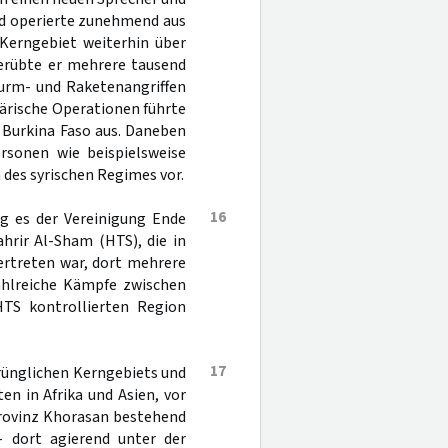
nd operierte zunehmend aus
Kerngebiet weiterhin über
verübte er mehrere tausend
turm- und Raketenangriffen
ärische Operationen führte
d Burkina Faso aus. Daneben
rsonen wie beispielsweise
des syrischen Regimes vor.
16
ang es der Vereinigung Ende
rir Al-Sham (HTS), die in
 vertreten war, dort mehrere
ahlreiche Kämpfe zwischen
HTS kontrollierten Region
17
rünglichen Kerngebiets und
en in Afrika und Asien, vor
 Provinz Khorasan bestehend
- dort agierend unter der