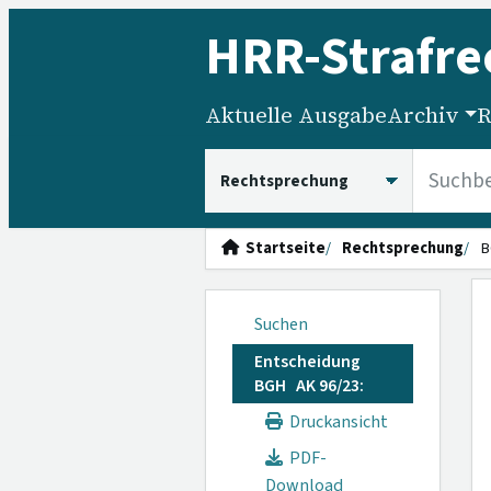
HRR
-Strafre
Aktuelle Ausgabe
Archiv
R
HRRS durchsuchen
Startseite
Rechtsprechung
B
Suchen
Entscheidung
BGH AK 96/23:
Druckansicht
PDF-
Download