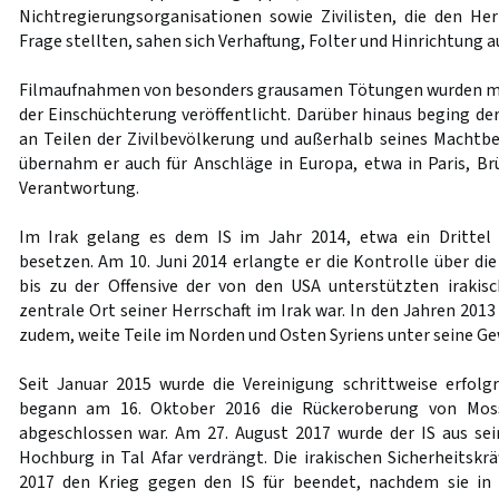
Nichtregierungsorganisationen sowie Zivilisten, die den Her
Frage stellten, sahen sich Verhaftung, Folter und Hinrichtung 
Filmaufnahmen von besonders grausamen Tötungen wurden m
der Einschüchterung veröffentlicht. Darüber hinaus beging de
an Teilen der Zivilbevölkerung und außerhalb seines Machtbe
übernahm er auch für Anschläge in Europa, etwa in Paris, Brü
Verantwortung.
Im Irak gelang es dem IS im Jahr 2014, etwa ein Drittel 
besetzen. Am 10. Juni 2014 erlangte er die Kontrolle über die
bis zu der Offensive der von den USA unterstützten iraki
zentrale Ort seiner Herrschaft im Irak war. In den Jahren 201
zudem, weite Teile im Norden und Osten Syriens unter seine Ge
Seit Januar 2015 wurde die Vereinigung schrittweise erfolg
begann am 16. Oktober 2016 die Rückeroberung von Moss
abgeschlossen war. Am 27. August 2017 wurde der IS aus sei
Hochburg in Tal Afar verdrängt. Die irakischen Sicherheitskr
2017 den Krieg gegen den IS für beendet, nachdem sie in 