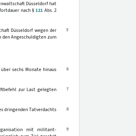
anwaltschaft Düsseldorf hat
tfortdauer nach §
121
Abs. 2
5
haft Düsseldorf wegen der
n den Angeschuldigten zum
6
t über sechs Monate hinaus
7
ftbefehl zur Last gelegten
8
es dringenden Tatverdachts
9
rganisation mit militant-