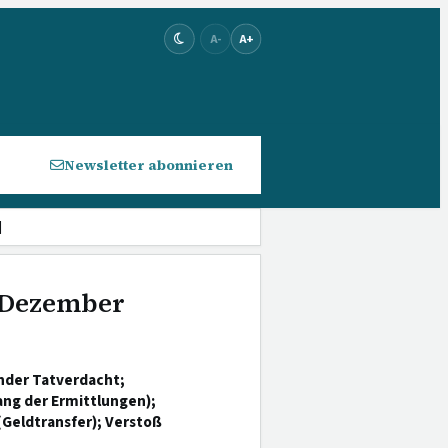
A-
A+
Newsletter abonnieren
]
. Dezember
nder Tatverdacht;
ng der Ermittlungen);
(Geldtransfer); Verstoß