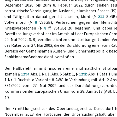
Dezember 2020 bis zum 8. Februar 2022 durch sieben sel
terroristische Vereinigung im Ausland „Islamischer Staat“ (IS
und Tätigkeiten darauf gerichtet seien, Mord (§
211
StGB)
Völkermord (§
6
VStGB), Verbrechen gegen die Menschl
Kriegsverbrechen (§
8
ff. VStGB) zu begehen, und dabei je
Bereitstellungsverbot der im Amtsblatt der Europäischen Geme
29. Mai 2002, S. 9) veröffentlichten unmittelbar geltenden V
des Rates vom 27. Mai 2002, die der Durchführung einer vom Ra
Bereich der Gemeinsamen Außen- und Sicherheitspolitik besc
Sanktionsmaßnahme dient, verstoßen.
Der Haftbefehl nimmt insofern eine mutmaßliche Strafbar
gemäß §
129a
Abs. 1 Nr. 1, Abs. 5 Satz 1, §
129b
Abs. 1 Satz 1 un
1 Nr. 1 Buchst. a Variante 8 AWG in Verbindung mit Art. 2 Abs
881/2002 vom 27. Mai 2002 und der Durchführungsverordnu
Kommission der Europäischen Union vom 28. Juni 2013 (ABl. L 17
an.
Der Ermittlungsrichter des Oberlandesgerichts Düsseldorf 
November 2023 die Fortdauer der Untersuchungshaft über