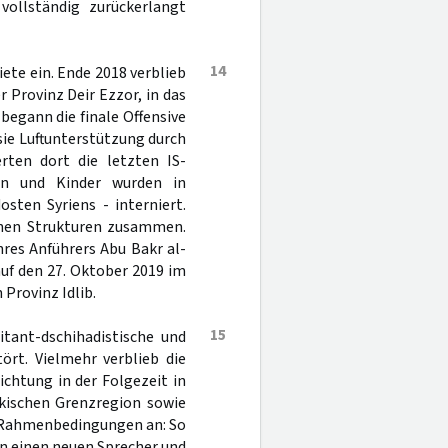
vollständig zurückerlangt
14
iete ein. Ende 2018 verblieb
 Provinz Deir Ezzor, in das
begann die finale Offensive
sie Luftunterstützung durch
erten dort die letzten IS-
en und Kinder wurden in
sten Syriens - interniert.
ichen Strukturen zusammen.
hres Anführers Abu Bakr al-
auf den 27. Oktober 2019 im
Provinz Idlib.
15
tant-dschihadistische und
ört. Vielmehr verblieb die
ichtung in der Folgezeit in
akischen Grenzregion sowie
en Rahmenbedingungen an: So
n einen neuen Sprecher und