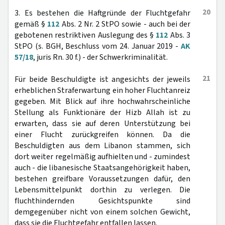
20
3. Es bestehen die Haftgründe der Fluchtgefahr
gemäß §
112
Abs. 2 Nr. 2 StPO sowie - auch bei der
gebotenen restriktiven Auslegung des §
112
Abs. 3
StPO (s. BGH, Beschluss vom 24. Januar 2019 -
AK
57/18
, juris Rn. 30 f.) - der Schwerkriminalität.
21
Für beide Beschuldigte ist angesichts der jeweils
erheblichen Straferwartung ein hoher Fluchtanreiz
gegeben. Mit Blick auf ihre hochwahrscheinliche
Stellung als Funktionäre der Hizb Allah ist zu
erwarten, dass sie auf deren Unterstützung bei
einer Flucht zurückgreifen können. Da die
Beschuldigten aus dem Libanon stammen, sich
dort weiter regelmäßig aufhielten und - zumindest
auch - die libanesische Staatsangehörigkeit haben,
bestehen greifbare Voraussetzungen dafür, den
Lebensmittelpunkt dorthin zu verlegen. Die
fluchthindernden Gesichtspunkte sind
demgegenüber nicht von einem solchen Gewicht,
dass sie die Fluchtgefahr entfallen lassen.