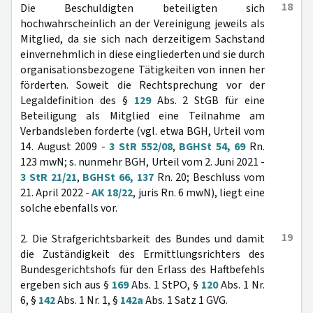
18
Die Beschuldigten beteiligten sich
hochwahrscheinlich an der Vereinigung jeweils als
Mitglied, da sie sich nach derzeitigem Sachstand
einvernehmlich in diese eingliederten und sie durch
organisationsbezogene Tätigkeiten von innen her
förderten. Soweit die Rechtsprechung vor der
Legaldefinition des §
129
Abs. 2 StGB für eine
Beteiligung als Mitglied eine Teilnahme am
Verbandsleben forderte (vgl. etwa BGH, Urteil vom
14. August 2009 -
3 StR 552/08
,
BGHSt 54, 69
Rn.
123 mwN; s. nunmehr BGH, Urteil vom 2. Juni 2021 -
3 StR 21/21
,
BGHSt 66, 137
Rn. 20; Beschluss vom
21. April 2022 -
AK 18/22
, juris Rn. 6 mwN), liegt eine
solche ebenfalls vor.
19
2. Die Strafgerichtsbarkeit des Bundes und damit
die Zuständigkeit des Ermittlungsrichters des
Bundesgerichtshofs für den Erlass des Haftbefehls
ergeben sich aus §
169
Abs. 1 StPO, §
120
Abs. 1 Nr.
6, §
142
Abs. 1 Nr. 1, §
142a
Abs. 1 Satz 1 GVG.