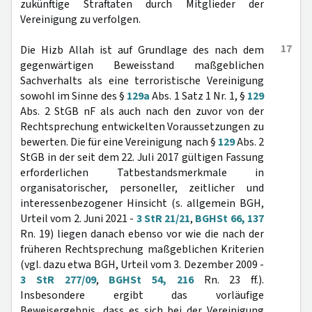
zukünftige Straftaten durch Mitglieder der
Vereinigung zu verfolgen.
17
Die Hizb Allah ist auf Grundlage des nach dem
gegenwärtigen Beweisstand maßgeblichen
Sachverhalts als eine terroristische Vereinigung
sowohl im Sinne des §
129a
Abs. 1 Satz 1 Nr. 1, §
129
Abs. 2 StGB nF als auch nach den zuvor von der
Rechtsprechung entwickelten Voraussetzungen zu
bewerten. Die für eine Vereinigung nach §
129
Abs. 2
StGB in der seit dem 22. Juli 2017 gültigen Fassung
erforderlichen Tatbestandsmerkmale in
organisatorischer, personeller, zeitlicher und
interessenbezogener Hinsicht (s. allgemein BGH,
Urteil vom 2. Juni 2021 -
3 StR 21/21
,
BGHSt 66, 137
Rn. 19) liegen danach ebenso vor wie die nach der
früheren Rechtsprechung maßgeblichen Kriterien
(vgl. dazu etwa BGH, Urteil vom 3. Dezember 2009 -
3 StR 277/09
,
BGHSt 54, 216
Rn. 23 ff.).
Insbesondere ergibt das vorläufige
Beweisergebnis, dass es sich bei der Vereinigung