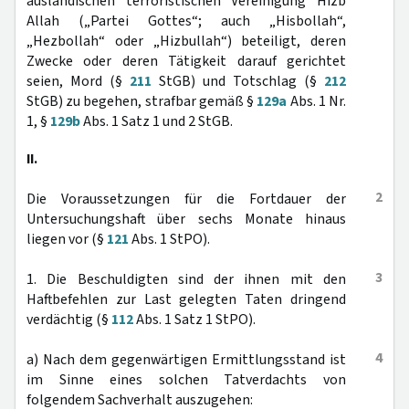
ausländischen terroristischen Vereinigung Hizb
Allah („Partei Gottes“; auch „Hisbollah“,
„Hezbollah“ oder „Hizbullah“) beteiligt, deren
Zwecke oder deren Tätigkeit darauf gerichtet
seien, Mord (§
211
StGB) und Totschlag (§
212
StGB) zu begehen, strafbar gemäß §
129a
Abs. 1 Nr.
1, §
129b
Abs. 1 Satz 1 und 2 StGB.
II.
2
Die Voraussetzungen für die Fortdauer der
Untersuchungshaft über sechs Monate hinaus
liegen vor (§
121
Abs. 1 StPO).
3
1. Die Beschuldigten sind der ihnen mit den
Haftbefehlen zur Last gelegten Taten dringend
verdächtig (§
112
Abs. 1 Satz 1 StPO).
4
a) Nach dem gegenwärtigen Ermittlungsstand ist
im Sinne eines solchen Tatverdachts von
folgendem Sachverhalt auszugehen: