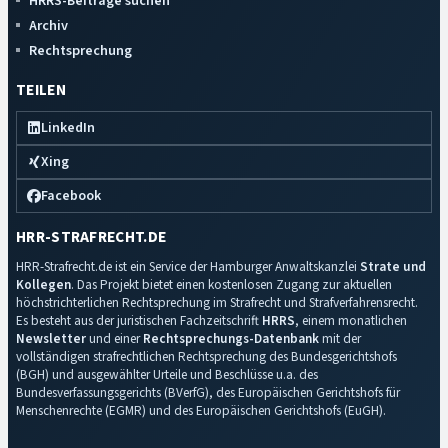
HRRS-Beiträge suchen
Archiv
Rechtsprechung
TEILEN
LinkedIn
Xing
Facebook
HRR-STRAFRECHT.DE
HRR-Strafrecht.de ist ein Service der Hamburger Anwaltskanzlei
Strate und
Kollegen
. Das Projekt bietet einen kostenlosen Zugang zur aktuellen
höchstrichterlichen Rechtsprechung im Strafrecht und Strafverfahrensrecht.
Es besteht aus der juristischen Fachzeitschrift
HRRS
, einem monatlichen
Newsletter
und einer
Rechtsprechungs-Datenbank
mit der
vollständigen strafrechtlichen Rechtsprechung des Bundesgerichtshofs
(BGH) und ausgewählter Urteile und Beschlüsse u.a. des
Bundesverfassungsgerichts (BVerfG), des Europäischen Gerichtshofs für
Menschenrechte (EGMR) und des Europäischen Gerichtshofs (EuGH).