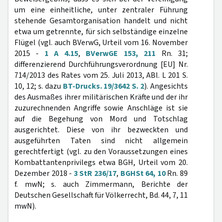
um eine einheitliche, unter zentraler Führung
stehende Gesamtorganisation handelt und nicht
etwa um getrennte, für sich selbständige einzelne
Flügel (vgl. auch BVerwG, Urteil vom 16. November
2015 -
1 A 4.15
,
BVerwGE 153, 211
Rn. 31;
differenzierend Durchführungsverordnung [EU] Nr.
714/2013 des Rates vom 25. Juli 2013, ABl. L 201 S.
10, 12; s. dazu
BT-Drucks. 19/3642 S. 2
). Angesichts
des Ausmaßes ihrer militärischen Kräfte und der ihr
zuzurechnenden Angriffe sowie Anschläge ist sie
auf die Begehung von Mord und Totschlag
ausgerichtet. Diese von ihr bezweckten und
ausgeführten Taten sind nicht allgemein
gerechtfertigt (vgl. zu den Voraussetzungen eines
Kombattantenprivilegs etwa BGH, Urteil vom 20.
Dezember 2018 -
3 StR 236/17
,
BGHSt 64, 10
Rn. 89
f. mwN; s. auch Zimmermann, Berichte der
Deutschen Gesellschaft für Völkerrecht, Bd. 44, 7, 11
mwN).