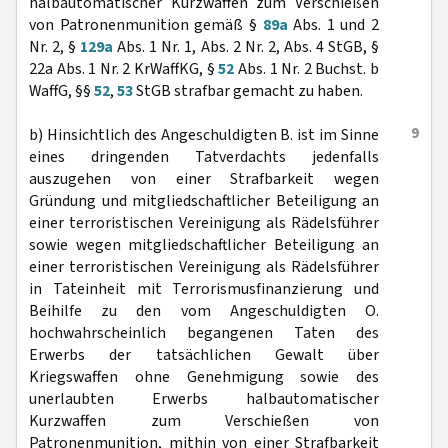
halbautomatischer Kurzwaffen zum Verschießen
von Patronenmunition gemäß §
89a
Abs. 1 und 2
Nr. 2, §
129a
Abs. 1 Nr. 1, Abs. 2 Nr. 2, Abs. 4 StGB, §
22a Abs. 1 Nr. 2 KrWaffKG, §
52
Abs. 1 Nr. 2 Buchst. b
WaffG, §§
52
,
53
StGB strafbar gemacht zu haben.
9
b) Hinsichtlich des Angeschuldigten B. ist im Sinne
eines dringenden Tatverdachts jedenfalls
auszugehen von einer Strafbarkeit wegen
Gründung und mitgliedschaftlicher Beteiligung an
einer terroristischen Vereinigung als Rädelsführer
sowie wegen mitgliedschaftlicher Beteiligung an
einer terroristischen Vereinigung als Rädelsführer
in Tateinheit mit Terrorismusfinanzierung und
Beihilfe zu den vom Angeschuldigten O.
hochwahrscheinlich begangenen Taten des
Erwerbs der tatsächlichen Gewalt über
Kriegswaffen ohne Genehmigung sowie des
unerlaubten Erwerbs halbautomatischer
Kurzwaffen zum Verschießen von
Patronenmunition, mithin von einer Strafbarkeit