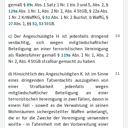
gemäß §
89c
Abs. 1 Satz 1 Nr. 1 bis 3 und 5, Abs. 2, §
129a
Abs. 1 Nr. 1, Abs. 2 Nr. 2, Abs. 4 StGB, § 22a Abs.
1 Nr. 2 KrWaffKG, §
52
Abs. 1 Nr. 2 Buchst. b WaffG, §
27
Abs. 1, §§
52
,
53
StGB.
10
c) Der Angeschuldigte H. ist jedenfalls dringend
verdächtig, sich wegen mitgliedschaftlicher
Beteiligung an einer terroristischen Vereinigung
als Rädelsführer gemäß §
129a
Abs. 1 Nr. 1, Abs. 2
Nr. 2, Abs. 4 StGB strafbar gemacht zu haben.
11
d) Hinsichtlich des Angeschuldigten K. ist im Sinne
eines dringenden Tatverdachts auszugehen von
einer Strafbarkeit jedenfalls wegen
mitgliedschaftlicher Beteiligung an einer
terroristischen Vereinigung in zwei Fällen, davon in
einem Fall - soweit es die Verwahrung in seinen
Wohnräumen sichergestellter Waffen anbelangt,
die er für die Zwecke der Vereinigung verwenden
wollte - in Tateinheit mit der Vorbereitung einer