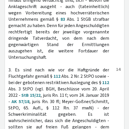
hinaus dringend verdächtig sind, sich - wovon die
Anklageschrift ausgeht - auch (tateinheitlich)
wegen Vorbereitung eines hochverräterischen
Unternehmens gemäß §
83
Abs. 1 StGB strafbar
gemacht zu haben. Denn für jeden Angeschuldigten
rechtfertigt bereits der jeweilige vorgenannte
dringende Tatverdacht, von dem nach dem
gegenwärtigen Stand der Ermittlungen
auszugehen ist, die weitere Fortdauer der
Untersuchungshaft.
14
3. Es sind nach wie vor die Haftgründe der
Fluchtgefahr gemäß §
112
Abs. 2 Nr. 2 StPO sowie -
bei der gebotenen restriktiven Auslegung des §
112
Abs. 3 StPO (vgl. BGH, Beschlüsse vom 20. April
2022 -
StB 15/22
, juris Rn. 11 f.; vom 24. Januar 2019
-
AK 57/18
, juris Rn. 30 ff.; Meyer-Goßner/Schmitt,
StPO, 65. Aufl., § 112 Rn. 37 mwN) - der
Schwerkriminalität gegeben. Es ist
wahrscheinlicher, dass sich die Angeschuldigten -
sollten sie auf freien Fuß gelangen - dem