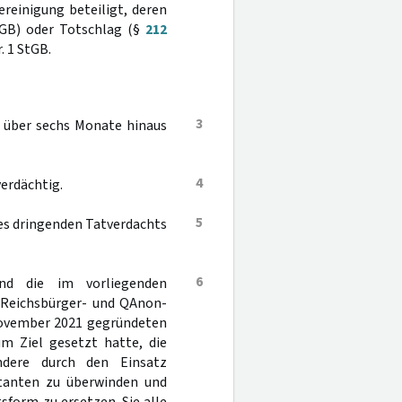
ereinigung beteiligt, deren
GB) oder Totschlag (§
212
. 1 StGB.
3
t über sechs Monate hinaus
4
verdächtig.
5
es dringenden Tatverdachts
6
nd die im vorliegenden
 Reichsbürger- und QAnon-
 November 2021 gegründeten
um Ziel gesetzt hatte, die
ndere durch den Einsatz
ntanten zu überwinden und