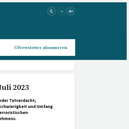
A-
A+
Newsletter abonnieren
uli 2023
nder Tatverdacht;
 Schwierigkeit und Umfang
erroristischen
nehmens.