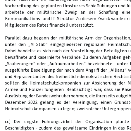
Vorbereitung des geplanten Umsturzes Schießübungen und fü
arbeitete der militärische Zweig an der Schaffung eine
Kommunikations- und IT-Struktur. Zu diesem Zweck wurde er
Mitgliedern des Rates finanziell unterstützt.
Parallel dazu begann der militärische Arm der Organisatio
unter den „M Stab“ eingegliederter regionaler Heimatsch
Dabei handelte es sich nach der Vorstellung der Beteiligten u
bewaffnete und kasernierte Verbände. Zu deren Aufgaben gehö
„Säuberungen“ oder „Aufräumarbeiten“ bezeichnete - unter 
ausgeführte Beseitigung der nach dem Angriff der „Allianz“ v
und Repräsentanten des freiheitlich-demokratischen Rechtsst
sollten die Heimatschutzkompanien zur Absicherung der M
Armee und Polizei fungieren. Beabsichtigt war, dass sie Kas
Ausrüstung der Bundeswehr übernehmen, die ihrerseits aufgelös
Dezember 2022 gelang es der Vereinigung, einen Grundsto
Heimatschutzkompanien zu legen; zwei solcher Untergruppen e
cc) Der engste Führungszirkel der Organisation plante
Beschuldigten - zudem das gewaltsame Eindringen in das 