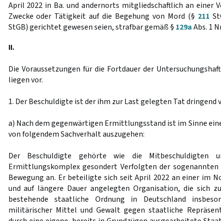
April 2022 in Ba. und andernorts mitgliedschaftlich an einer V
Zwecke oder Tätigkeit auf die Begehung von Mord (§
211
St
StGB) gerichtet gewesen seien, strafbar gemäß §
129a
Abs. 1 Nr
II.
Die Voraussetzungen für die Fortdauer der Untersuchungshaf
liegen vor.
1. Der Beschuldigte ist der ihm zur Last gelegten Tat dringend 
a) Nach dem gegenwärtigen Ermittlungsstand ist im Sinne ein
von folgendem Sachverhalt auszugehen:
Der Beschuldigte gehörte wie die Mitbeschuldigten u
Ermittlungskomplex gesondert Verfolgten der sogenannten
Bewegung an. Er beteiligte sich seit April 2022 an einer im
und auf längere Dauer angelegten Organisation, die sich z
bestehende staatliche Ordnung in Deutschland insbeso
militärischer Mittel und Gewalt gegen staatliche Repräse