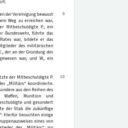
rt.
9
gen der Vereinigung bewusst
chem Weg zu erreichen war,
r Mitbeschuldigte P., ein
er Bundeswehr, führte das
 Rates war, bildete er das
tglieder des militärischen
., der an der Gründung des
gewesen war, und W., ein
10
zte der Mitbeschuldigte P.
es „Militärs“ koordinierte.
sondere aus den Reihen des
 Waffen, Munition und
eschuldigte und gesondert
te der Stab die zukünftige
. Hierfür besuchten einige
Truppenausweises eines von
lieder des „Militärs“ zur