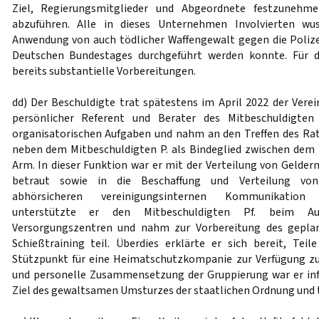
Ziel, Regierungsmitglieder und Abgeordnete festzunehm
abzuführen. Alle in dieses Unternehmen Involvierten wu
Anwendung von auch tödlicher Waffengewalt gegen die Polizei
Deutschen Bundestages durchgeführt werden konnte. Für d
bereits substantielle Vorbereitungen.
dd) Der Beschuldigte trat spätestens im April 2022 der Verei
persönlicher Referent und Berater des Mitbeschuldigten 
organisatorischen Aufgaben und nahm an den Treffen des Rates
neben dem Mitbeschuldigten P. als Bindeglied zwischen dem
Arm. In dieser Funktion war er mit der Verteilung von Gelder
betraut sowie in die Beschaffung und Verteilung von 
abhörsicheren vereinigungsinternen Kommunikation
unterstützte er den Mitbeschuldigten Pf. beim A
Versorgungszentren und nahm zur Vorbereitung des gepl
Schießtraining teil. Überdies erklärte er sich bereit, Teil
Stützpunkt für eine Heimatschutzkompanie zur Verfügung zu 
und personelle Zusammensetzung der Gruppierung war er inf
Ziel des gewaltsamen Umsturzes der staatlichen Ordnung und te