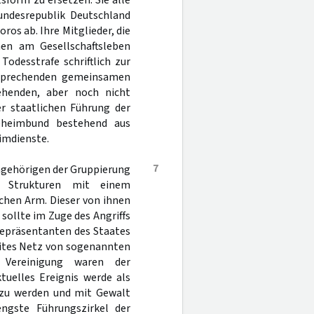
sform zu ersetzen. Sie alle
undesrepublik Deutschland
ros ab. Ihre Mitglieder, die
en am Gesellschaftsleben
odesstrafe schriftlich zur
ntsprechenden gemeinsamen
ehenden, aber noch nicht
er staatlichen Führung der
Geheimbund bestehend aus
imdienste.
7
ngehörigen der Gruppierung
he Strukturen mit einem
chen Arm. Dieser von ihnen
 sollte im Zuge des Angriffs
 Repräsentanten des Staates
eites Netz von sogenannten
 Vereinigung waren der
tuelles Ereignis werde als
v zu werden und mit Gewalt
engste Führungszirkel der