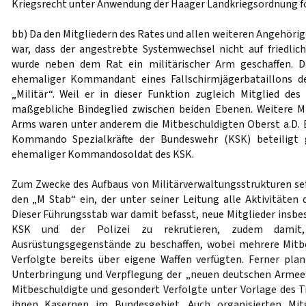
Kriegsrecht unter Anwendung der Haager Landkriegsordnung fo
bb) Da den Mitgliedern des Rates und allen weiteren Angehöri
war, dass der angestrebte Systemwechsel nicht auf friedli
wurde neben dem Rat ein militärischer Arm geschaffen. De
ehemaliger Kommandant eines Fallschirmjägerbataillons d
„Militär“. Weil er in dieser Funktion zugleich Mitglied des
maßgebliche Bindeglied zwischen beiden Ebenen. Weitere Mi
Arms waren unter anderem die Mitbeschuldigten Oberst a.D. E
Kommando Spezialkräfte der Bundeswehr (KSK) beteiligt 
ehemaliger Kommandosoldat des KSK.
Zum Zwecke des Aufbaus von Militärverwaltungsstrukturen set
den „M Stab“ ein, der unter seiner Leitung alle Aktivitäten d
Dieser Führungsstab war damit befasst, neue Mitglieder insbe
KSK und der Polizei zu rekrutieren, zudem damit,
Ausrüstungsgegenstände zu beschaffen, wobei mehrere Mitb
Verfolgte bereits über eigene Waffen verfügten. Ferner plan
Unterbringung und Verpflegung der „neuen deutschen Armee“
Mitbeschuldigte und gesondert Verfolgte unter Vorlage des 
ihnen Kasernen im Bundesgebiet. Auch organisierten Mitg