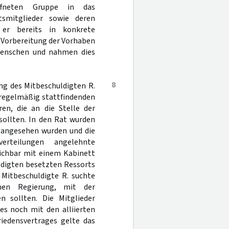
ffneten Gruppe in das
smitglieder sowie deren
 er bereits in konkrete
 Vorbereitung der Vorhaben
 Menschen und nahmen dies
8
ng des Mitbeschuldigten R.
n regelmäßig stattfindenden
ren, die an die Stelle der
sollten. In den Rat wurden
 angesehen wurden und die
erteilungen angelehnte
eichbar mit einem Kabinett
ldigten besetzten Ressorts
r Mitbeschuldigte R. suchte
hen Regierung, mit der
n sollten. Die Mitglieder
es noch mit den alliierten
iedensvertrages gelte das