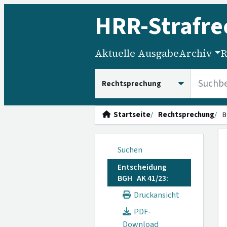
HRR
-Strafre
Aktuelle Ausgabe
Archiv
R
HRRS durchsuchen
Startseite
Rechtsprechung
B
Suchen
Entscheidung
BGH AK 41/23:
Druckansicht
PDF-
Download