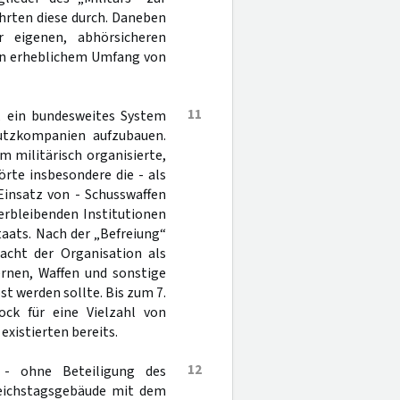
hrten diese durch. Daneben
r eigenen, abhörsicheren
 in erheblichem Umfang von
11
n, ein bundesweites System
utzkompanien aufzubauen.
m militärisch organisierte,
rte insbesondere die - als
Einsatz von - Schusswaffen
erbleibenden Institutionen
aats. Nach der „Befreiung“
acht der Organisation als
ernen, Waffen und sonstige
t werden sollte. Bis zum 7.
ck für eine Vielzahl von
xistierten bereits.
12
 - ohne Beteiligung des
Reichstagsgebäude mit dem