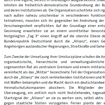
durch eine eigene, bereits in Grundzügen ausgearbeitete Staat
lehnten die freiheitlich-demokratische Grundordnung der B
und deren Institutionen ab. Die Organisation schottete sich rigo
nach außen nahezu unscheinbar in verschiedenen Funktion
teilnahmen, mussten sich ihr gegenüber bei Androhung der T
Verschwiegenheit verpflichten. Auf der Grundlage einer e
Gesinnung erwarteten sie an einem unmittelbar bevorst
festgelegten „Tag X“ einen Angriff auf die oberste Ebene d
Bundesrepublik Deutschland durch die „Allianz“, einen 
Angehörigen ausländischer Regierungen, Streitkräfte und Gehe
Zum Zwecke der Umsetzung ihrer Umsturzpläne schufen die A
organisatorische, hierarchische und verwaltungsähnlic
sogenannten Rat als zentralem Gremium und einem militäris
vereinfacht als das „Militär“ bezeichnete Teil der Organisation
durch die „Allianz“ die noch verbleibenden Institutionen und
mit Waffen bekämpfen und die Macht durch ein deutschlandw
Heimatschutzkompanien absichern. Die Mitglieder der
Überzeugung, ein zeitlich noch nicht feststehendes, tagesak
Startsignal der „Allianz“ an sie zu werten sein, selbst akti
gegen staatliche Stellen vorzugehen. Ferner plante der 