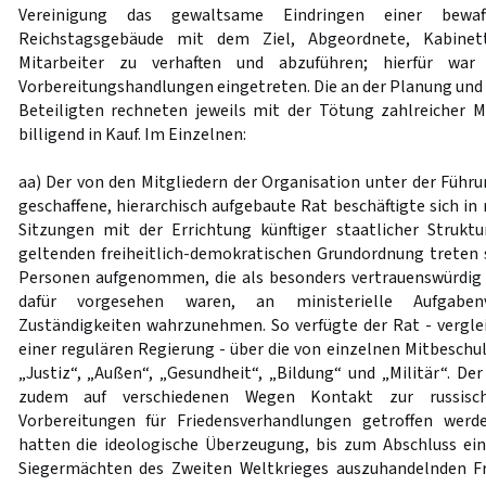
Vereinigung das gewaltsame Eindringen einer bewa
Reichstagsgebäude mit dem Ziel, Abgeordnete, Kabinett
Mitarbeiter zu verhaften und abzuführen; hierfür war
Vorbereitungshandlungen eingetreten. Die an der Planung und
Beteiligten rechneten jeweils mit der Tötung zahlreicher
billigend in Kauf. Im Einzelnen:
aa) Der von den Mitgliedern der Organisation unter der Führu
geschaffene, hierarchisch aufgebaute Rat beschäftigte sich i
Sitzungen mit der Errichtung künftiger staatlicher Struktu
geltenden freiheitlich-demokratischen Grundordnung treten 
Personen aufgenommen, die als besonders vertrauenswürdig
dafür vorgesehen waren, an ministerielle Aufgabenv
Zuständigkeiten wahrzunehmen. So verfügte der Rat - vergl
einer regulären Regierung - über die von einzelnen Mitbeschu
„Justiz“, „Außen“, „Gesundheit“, „Bildung“ und „Militär“. De
zudem auf verschiedenen Wegen Kontakt zur russisc
Vorbereitungen für Friedensverhandlungen getroffen werde
hatten die ideologische Überzeugung, bis zum Abschluss ein
Siegermächten des Zweiten Weltkrieges auszuhandelnden Fr