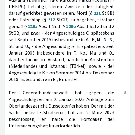
Ausland (Devrimci Halk Kurtulus Partisi-Cephesi -
DHKPC) beteiligt, deren Zwecke oder Tätigkeit
darauf gerichtet gewesen seien, Mord (§
211
StGB)
oder Totschlag (§
212
StGB) zu begehen, strafbar
gemäß §
129a
Abs. 1 Nr. 1, §
129b
Abs. 1 Satz 1 und 2
StGB, und zwar - der Angeschuldigte C. spätestens
seit September 2015 insbesondere in A., F., M., N., S.,
St. und U., - die Angeschuldigte E. spätestens seit
Januar 2003 insbesondere in F., Kö., Ma. und O.,
darüber hinaus im Ausland, nämlich in Amsterdam
(Niederlande) und Istanbul (Türkei), sowie - der
Angeschuldigte K. von Sommer 2014 bis Dezember
2018 insbesondere in B., Br. und H. .
3
Der Generalbundesanwalt hat gegen die
Angeschuldigten am 2. Januar 2023 Anklage zum
Oberlandesgericht Düsseldorf erhoben. Der mit der
Sache befasste Strafsenat hat am 2. März 2023
beschlossen, er halte die Fortdauer der
Untersuchungshaft für erforderlich.