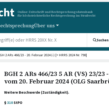
cht
Online-Zeitschrift und Rechtsprechungsdatenbank
für höchstrichterliche Rechtsprechung im Strafrecht
echtsprechung
Über uns
Suchen
GH 2 ARs 466/23 - 20. Februar 2024 (-) [= HRRS 2024 Nr. 798]
BGH 2 ARs 466/23 5 AR (VS) 23/23 
vom 20. Februar 2024 (OLG Saarb
Weitere Beschwerde (Zuständigkeit).
§
310
StPO