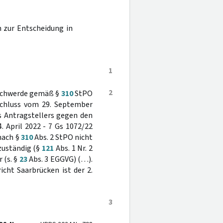
n zur Entscheidung in
1
2
Beschwerde gemäß §
310
StPO
schluss vom 29. September
s Antragstellers gegen den
 April 2022 - 7 Gs 1072/22
nach §
310
Abs. 2 StPO nicht
zuständig (§
121
Abs. 1 Nr. 2
 (s. §
23
Abs. 3 EGGVG) (…).
cht Saarbrücken ist der 2.
3