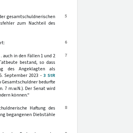
5
 der gesamtschuldnerischen
tsfehler zum Nachteil des
6
rt:
7
 auch in den Fällen 1 und 2
 Tatbeute bestand, so dass
ng des Angeklagten als
 5. September 2023 -
3 StR
ren Gesamtschuldner bedurfte
Rn. 7 m.w.N.). Der Senat wird
ndern können.“
8
huldnerische Haftung des
gung begangenen Diebstähle