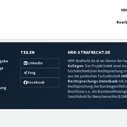
HR
Bearb
TEILEN
HRR-STRAFRECHT.DE
sgabe
HRR-Strafrecht.de ist ein Service der
LinkedIn
Kollegen
. Das Projekt bietet einen k
ge
höchstrichterlichen Rechtsprechung im 
Xing
aus der juristischen Fachzeitschrift
HR
Rechtsprechungs-Datenbank
mit de
Facebook
Rechtsprechung des Bundesgerichtshof
ung
Beschlüsse u.a. des Bundesverfassungs
Gerichtshofs für Menschenrechte (EGM
Impressum
·
Datenschutz