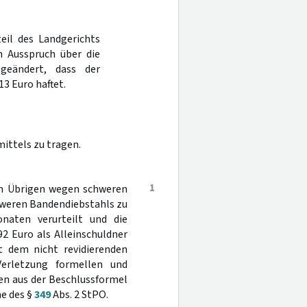
teil des Landgerichts
im Ausspruch über die
geändert, dass der
3 Euro haftet.
ittels zu tragen.
1
im Übrigen wegen schweren
hweren Bandendiebstahls zu
naten verurteilt und die
2 Euro als Alleinschuldner
t dem nicht revidierenden
erletzung formellen und
en aus der Beschlussformel
ne des §
349
Abs. 2 StPO.