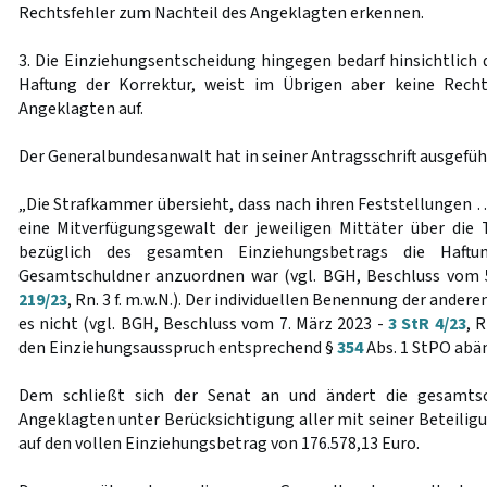
Rechtsfehler zum Nachteil des Angeklagten erkennen.
3. Die Einziehungsentscheidung hingegen bedarf hinsichtlich
Haftung der Korrektur, weist im Übrigen aber keine Rech
Angeklagten auf.
Der Generalbundesanwalt hat in seiner Antragsschrift ausgefüh
„Die Strafkammer übersieht, dass nach ihren Feststellungen …
eine Mitverfügungsgewalt der jeweiligen Mittäter über die
bezüglich des gesamten Einziehungsbetrags die Haftu
Gesamtschuldner anzuordnen war (vgl. BGH, Beschluss vom
219/23
, Rn. 3 f. m.w.N.). Der individuellen Benennung der ande
es nicht (vgl. BGH, Beschluss vom 7. März 2023 -
3 StR 4/23
, 
den Einziehungsausspruch entsprechend §
354
Abs. 1 StPO abä
Dem schließt sich der Senat an und ändert die gesamtsc
Angeklagten unter Berücksichtigung aller mit seiner Beteili
auf den vollen Einziehungsbetrag von 176.578,13 Euro.