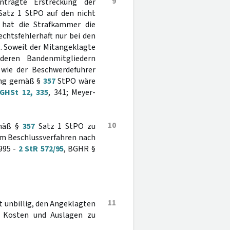
9
tragte Erstreckung der
atz 1 StPO auf den nicht
r hat die Strafkammer die
chtsfehlerhaft nur bei den
 Soweit der Mitangeklagte
deren Bandenmitgliedern
 wie der Beschwerdeführer
kung gemäß §
357
StPO wäre
GHSt 12, 335
, 341; Meyer-
10
emäß §
357
Satz 1 StPO zu
 im Beschlussverfahren nach
995 -
2 StR 572/95
, BGHR §
11
ht unbillig, den Angeklagten
 Kosten und Auslagen zu