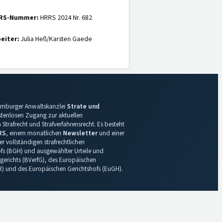
RS-Nummer:
HRRS 2024 Nr. 682
eiter:
Julia Heß/Karsten Gaede
 Hamburger Anwaltskanzlei
Strate und
ostenlosen Zugang zur aktuellen
Strafrecht und Strafverfahrensrecht. Es besteht
RS
, einem monatlichen
Newsletter
und einer
r vollständigen strafrechtlichen
s (BGH) und ausgewählter Urteile und
gerichts (BVerfG), des Europäischen
R) und des Europäischen Gerichtshofs (EuGH).