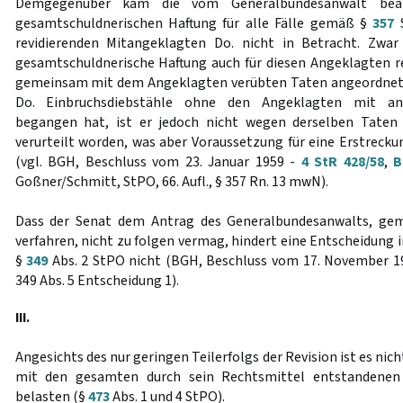
Demgegenüber kam die vom Generalbundesanwalt bean
gesamtschuldnerischen Haftung für alle Fälle gemäß §
357
S
revidierenden Mitangeklagten Do. nicht in Betracht. Zwa
gesamtschuldnerische Haftung auch für diesen Angeklagten re
gemeinsam mit dem Angeklagten verübten Taten angeordnet.
Do. Einbruchsdiebstähle ohne den Angeklagten mit an
begangen hat, ist er jedoch nicht wegen derselben Taten
verurteilt worden, was aber Voraussetzung für eine Erstrec
(vgl. BGH, Beschluss vom 23. Januar 1959 -
4 StR 428/58
,
B
Goßner/Schmitt, StPO, 66. Aufl., § 357 Rn. 13 mwN).
Dass der Senat dem Antrag des Generalbundesanwalts, g
verfahren, nicht zu folgen vermag, hindert eine Entscheidung
§
349
Abs. 2 StPO nicht (BGH, Beschluss vom 17. November 1
349 Abs. 5 Entscheidung 1).
III.
Angesichts des nur geringen Teilerfolgs der Revision ist es nic
mit den gesamten durch sein Rechtsmittel entstandenen
belasten (§
473
Abs. 1 und 4 StPO).