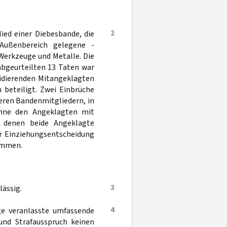
2
ied einer Diebesbande, die
Außenbereich gelegene -
Werkzeuge und Metalle. Die
abgeurteilten 13 Taten war
idierenden Mitangeklagten
 beteiligt. Zwei Einbrüche
eren Bandenmitgliedern, in
ohne den Angeklagten mit
n denen beide Angeklagte
r Einziehungsentscheidung
ommen.
3
lässig.
4
üge veranlasste umfassende
und Strafausspruch keinen