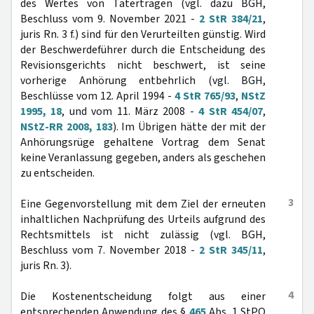
des Wertes von Taterträgen (vgl. dazu BGH,
Beschluss vom 9. November 2021 -
2 StR 384/21
,
juris Rn. 3 f.) sind für den Verurteilten günstig. Wird
der Beschwerdeführer durch die Entscheidung des
Revisionsgerichts nicht beschwert, ist seine
vorherige Anhörung entbehrlich (vgl. BGH,
Beschlüsse vom 12. April 1994 -
4 StR 765/93
,
NStZ
1995, 18
, und vom 11. März 2008 -
4 StR 454/07
,
NStZ-RR 2008, 183
). Im Übrigen hätte der mit der
Anhörungsrüge gehaltene Vortrag dem Senat
keine Veranlassung gegeben, anders als geschehen
zu entscheiden.
3
Eine Gegenvorstellung mit dem Ziel der erneuten
inhaltlichen Nachprüfung des Urteils aufgrund des
Rechtsmittels ist nicht zulässig (vgl. BGH,
Beschluss vom 7. November 2018 -
2 StR 345/11
,
juris Rn. 3).
4
Die Kostenentscheidung folgt aus einer
entsprechenden Anwendung des §
465
Abs. 1 StPO