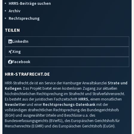
HRRS-Beiträge suchen
Archiv
Rechtsprechung
TEILEN
LinkedIn
Xing
Facebook
HRR-STRAFRECHT.DE
HRR-Strafrecht.de ist ein Service der Hamburger Anwaltskanzlei
Strate und
Kollegen
. Das Projekt bietet einen kostenlosen Zugang zur aktuellen
höchstrichterlichen Rechtsprechung im Strafrecht und Strafverfahrensrecht.
Es besteht aus der juristischen Fachzeitschrift
HRRS
, einem monatlichen
Newsletter
und einer
Rechtsprechungs-Datenbank
mit der
vollständigen strafrechtlichen Rechtsprechung des Bundesgerichtshofs
(BGH) und ausgewählter Urteile und Beschlüsse u.a. des
Bundesverfassungsgerichts (BVerfG), des Europäischen Gerichtshofs für
Menschenrechte (EGMR) und des Europäischen Gerichtshofs (EuGH).