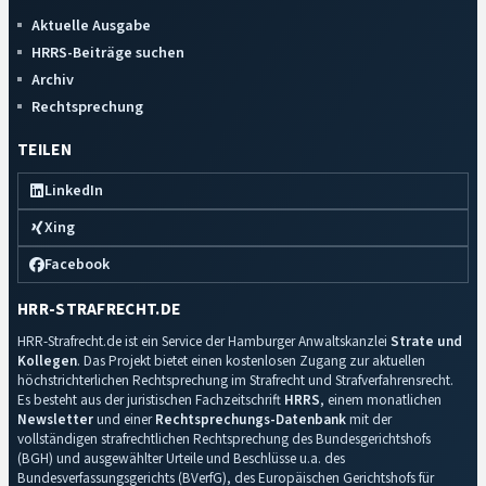
Aktuelle Ausgabe
HRRS-Beiträge suchen
Archiv
Rechtsprechung
TEILEN
LinkedIn
Xing
Facebook
HRR-STRAFRECHT.DE
HRR-Strafrecht.de ist ein Service der Hamburger Anwaltskanzlei
Strate und
Kollegen
. Das Projekt bietet einen kostenlosen Zugang zur aktuellen
höchstrichterlichen Rechtsprechung im Strafrecht und Strafverfahrensrecht.
Es besteht aus der juristischen Fachzeitschrift
HRRS
, einem monatlichen
Newsletter
und einer
Rechtsprechungs-Datenbank
mit der
vollständigen strafrechtlichen Rechtsprechung des Bundesgerichtshofs
(BGH) und ausgewählter Urteile und Beschlüsse u.a. des
Bundesverfassungsgerichts (BVerfG), des Europäischen Gerichtshofs für