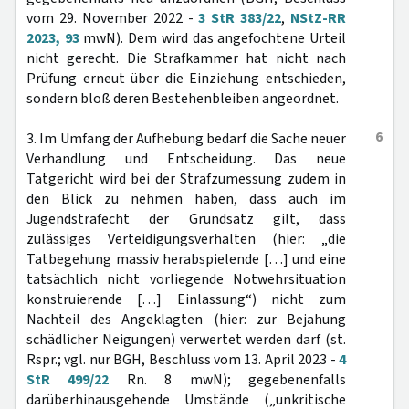
vom 29. November 2022 -
3 StR 383/22
,
NStZ-RR
2023, 93
mwN). Dem wird das angefochtene Urteil
nicht gerecht. Die Strafkammer hat nicht nach
Prüfung erneut über die Einziehung entschieden,
sondern bloß deren Bestehenbleiben angeordnet.
6
3. Im Umfang der Aufhebung bedarf die Sache neuer
Verhandlung und Entscheidung. Das neue
Tatgericht wird bei der Strafzumessung zudem in
den Blick zu nehmen haben, dass auch im
Jugendstrafecht der Grundsatz gilt, dass
zulässiges Verteidigungsverhalten (hier: „die
Tatbegehung massiv herabspielende […] und eine
tatsächlich nicht vorliegende Notwehrsituation
konstruierende […] Einlassung“) nicht zum
Nachteil des Angeklagten (hier: zur Bejahung
schädlicher Neigungen) verwertet werden darf (st.
Rspr.; vgl. nur BGH, Beschluss vom 13. April 2023 -
4
StR 499/22
Rn. 8 mwN); gegebenenfalls
darüberhinausgehende Umstände („unkritische