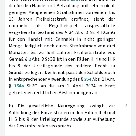
der für den Handel mit Betäubungsmitteln in nicht
geringer Menge einen Strafrahmen von einem bis
15 Jahren Freiheitsstrafe eröffnet, sieht der
nunmehr als Regelbeispiel ausgestattete
Vergehenstatbestand des § 34 Abs. 3 Nr. 4 KCanG
für den Handel mit Cannabis in nicht geringer
Menge lediglich noch einen Strafrahmen von drei
Monaten bis zu fünf Jahren Freiheitsstrafe vor.
Gemäß §
2
Abs. 3 StGB ist in den Fällen II. 4 und II. 6
bis 9 der Urteilsgründe das mildere Recht zu
Grunde zu legen. Der Senat passt den Schuldspruch
in entsprechender Anwendung des §
354
Abs. 1 i.V.m.
§
354a
StPO an die am 1. April 2024 in Kraft
getretenen rechtlichen Bestimmungen an.
7
b) Die gesetzliche Neuregelung zwingt zur
Aufhebung der Einzelstrafen in den Fällen II. 4 und
II. 6 bis 9 der Urteilsgründe sowie zur Aufhebung
des Gesamtstrafenausspruchs.