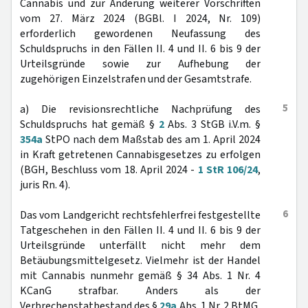
Cannabis und zur Änderung weiterer Vorschriften
vom 27. März 2024 (BGBl. I 2024, Nr. 109)
erforderlich gewordenen Neufassung des
Schuldspruchs in den Fällen II. 4 und II. 6 bis 9 der
Urteilsgründe sowie zur Aufhebung der
zugehörigen Einzelstrafen und der Gesamtstrafe.
5
a) Die revisionsrechtliche Nachprüfung des
Schuldspruchs hat gemäß §
2
Abs. 3 StGB i.V.m. §
354a
StPO nach dem Maßstab des am 1. April 2024
in Kraft getretenen Cannabisgesetzes zu erfolgen
(BGH, Beschluss vom 18. April 2024 -
1 StR 106/24
,
juris Rn. 4).
6
Das vom Landgericht rechtsfehlerfrei festgestellte
Tatgeschehen in den Fällen II. 4 und II. 6 bis 9 der
Urteilsgründe unterfällt nicht mehr dem
Betäubungsmittelgesetz. Vielmehr ist der Handel
mit Cannabis nunmehr gemäß § 34 Abs. 1 Nr. 4
KCanG strafbar. Anders als der
Verbrechenstatbestand des §
29a
Abs. 1 Nr. 2 BtMG,