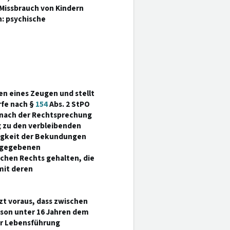
 Missbrauch von Kindern
: psychische
n eines Zeugen und stellt
rfe nach §
154
Abs. 2 StPO
s nach der Rechtsprechung
 zu den verbleibenden
tigkeit der Bekundungen
t gegebenen
lichen Rechts gehalten, die
 mit deren
tzt voraus, dass zwischen
rson unter 16 Jahren dem
er Lebensführung