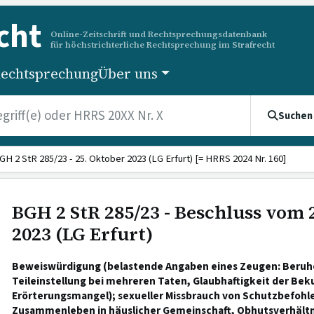
cht
Online-Zeitschrift und Rechtsprechungsdatenbank
für höchstrichterliche Rechtsprechung im Strafrecht
echtsprechung
Über uns
Suchen
GH 2 StR 285/23 - 25. Oktober 2023 (LG Erfurt) [= HRRS 2024 Nr. 160]
BGH 2 StR 285/23 - Beschluss vom 
2023 (LG Erfurt)
Beweiswürdigung (belastende Angaben eines Zeugen: Beruh
Teileinstellung bei mehreren Taten, Glaubhaftigkeit der Be
Erörterungsmangel); sexueller Missbrauch von Schutzbefohl
Zusammenleben in häuslicher Gemeinschaft, Obhutsverhältn