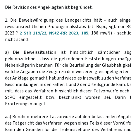
Die Revision des Angeklagten ist begründet.
1. Die Beweiswürdigung des Landgerichts hält - auch eing
revisionsrechtlichen Prüfungsmaßstabs (st. Rspr.; vgl. nur 
2023 ?
2 StR 119/22
,
NStZ-RR 2023, 185
, 186 mwN) - sachli
nicht stand.
a) Die Beweissituation ist hinsichtlich sämtlicher abg
gekennzeichnet, dass die getroffenen Feststellungen maßge
Nebenklägerin beruhen. Für die Beurteilung der Glaubhaftigke
welche Angaben die Zeugin zu den weiteren gleichgelagerten T
der Anklage gemacht hat und wieso es insoweit zu den Verfahr
Beschränkungen in den Fällen 1 und 2 der Urteilsgründe kam. Da
mit, dass das Verfahren hinsichtlich dieser Tatvorwürfe nach
StPO eingestellt bzw. beschränkt worden sei. Darin li
Erörterungsmangel.
aa) Beruhen mehrere Tatvorwürfe auf den belastenden Angab
das Tatgericht das Verfahren wegen eines Teils dieser Vorwürf
kann den Gründen für die Teileinstellung des Verfahrens n