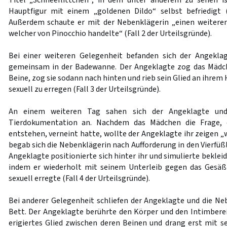
Titel „Schneeflittchen“, in dem unter anderem zu sehen is
Hauptfigur mit einem „goldenen Dildo“ selbst befriedigt (
Außerdem schaute er mit der Nebenklägerin „einen weiteren
welcher von Pinocchio handelte“ (Fall 2 der Urteilsgründe).
Bei einer weiteren Gelegenheit befanden sich der Angekla
gemeinsam in der Badewanne. Der Angeklagte zog das Mädch
Beine, zog sie sodann nach hinten und rieb sein Glied an ihrem
sexuell zu erregen (Fall 3 der Urteilsgründe).
An einem weiteren Tag sahen sich der Angeklagte und
Tierdokumentation an. Nachdem das Mädchen die Frage, 
entstehen, verneint hatte, wollte der Angeklagte ihr zeigen 
begab sich die Nebenklägerin nach Aufforderung in den Vierfüß
Angeklagte positionierte sich hinter ihr und simulierte beklei
indem er wiederholt mit seinem Unterleib gegen das Gesäß 
sexuell erregte (Fall 4 der Urteilsgründe).
Bei anderer Gelegenheit schliefen der Angeklagte und die 
Bett. Der Angeklagte berührte den Körper und den Intimberei
erigiertes Glied zwischen deren Beinen und drang erst mit 