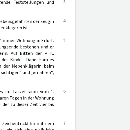
3
gende Feststellungen und
4
Lebensgefährten der Zeugin
benklägerin ist.
5
n-Zimmer-Wohnung in Erfurt.
hungsende bestehen und er
rin. Auf Bitten der P. K.
g des Kindes. Dabei kam es
n der Nebenklägerin beim
sichtigen“ und „ernähren“,
6
es im Tatzeitraum vom 1.
baren Tagen in der Wohnung
er zu dieser Zeit vier bis
7
 Zeichentrickfilm mit dem