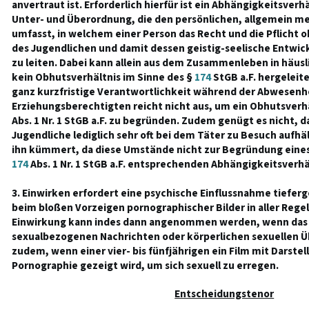
anvertraut ist. Erforderlich hierfür ist ein Abhängigkeitsverh
Unter- und Überordnung, die den persönlichen, allgemein m
umfasst, in welchem einer Person das Recht und die Pflicht o
des Jugendlichen und damit dessen geistig-seelische Entwi
zu leiten. Dabei kann allein aus dem Zusammenleben in häus
kein Obhutsverhältnis im Sinne des §
174
StGB a.F. hergeleit
ganz kurzfristige Verantwortlichkeit während der Abwesenh
Erziehungsberechtigten reicht nicht aus, um ein Obhutsverhä
Abs. 1 Nr. 1 StGB a.F. zu begründen. Zudem genügt es nicht, da
Jugendliche lediglich sehr oft bei dem Täter zu Besuch aufhä
ihn kümmert, da diese Umstände nicht zur Begründung eine
174
Abs. 1 Nr. 1 StGB a.F. entsprechenden Abhängigkeitsverh
3. Einwirken erfordert eine psychische Einflussnahme tiefer
beim bloßen Vorzeigen pornographischer Bilder in aller Regel 
Einwirkung kann indes dann angenommen werden, wenn das 
sexualbezogenen Nachrichten oder körperlichen sexuellen Üb
zudem, wenn einer vier- bis fünfjährigen ein Film mit Darste
Pornographie gezeigt wird, um sich sexuell zu erregen.
Entscheidungstenor