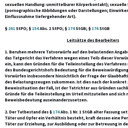
sexuellen Handlung: unmittelbarer Körperkontakt); sexuelle
(pornographische Abbildungen oder Darstellungen; Einwirken
Einflussnahme tiefergehender Art).
§
261
StPO; §
154
Abs. 2 StPO; §
174
StGB; §
176
StGB
Leitsätze des Bearbeiters
1. Beruhen mehrere Tatvorwürfe auf den belastenden Angabe
das Tatgericht das Verfahren wegen eines Teils dieser Vorwü
ein, kann den Gründen für die Teileinstellung des Verfahren
des Bundesgerichtshofs Bedeutung für die Beweiswürdigung
Vorwürfen insbesondere hinsichtlich der Frage der Glaubhaf
des Belastungszeugen zukommen. Ist dies nach der konkre
Beweissituation der Fall, ist der Tatrichter aus Gründen sach
Gründe für die Teileinstellung im Urteil mitzuteilen und sich
Beweisbedeutung auseinanderzusetzen.
2. Der Tatbestand des §
174
Abs. 1 Nr. 1 StGB alter Fassung se
Täter und Opfer ein Verhältnis besteht, kraft dessen eine Pe
Täter zur Erziehung, zur Ausbildung oder zur Betreuung in d