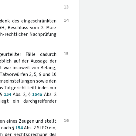
13
14
edenk des eingeschränkten
BGH, Beschluss vom 2. März
ch-rechtlicher Nachprüfung
15
eurteilter Fälle dadurch
blich auf der Aussage der
it war insoweit von Belang,
atvorwürfen 3, 5, 9 und 10
enseinstellungen sowie den
s Tatgericht teilt indes nur
 §
154
Abs. 2, §
154a
Abs. 2
egt ein durchgreifender
16
en eines Zeugen und stellt
e nach §
154
Abs. 2 StPO ein,
ach der Rechtsprechung des