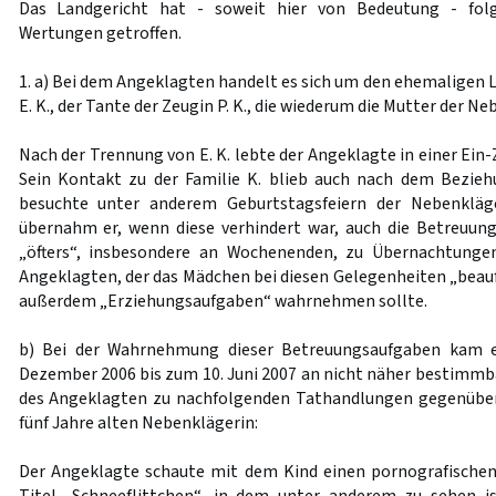
Das Landgericht hat - soweit hier von Bedeutung - fol
Wertungen getroffen.
1. a) Bei dem Angeklagten handelt es sich um den ehemaligen 
E. K., der Tante der Zeugin P. K., die wiederum die Mutter der Ne
Nach der Trennung von E. K. lebte der Angeklagte in einer Ei
Sein Kontakt zu der Familie K. blieb auch nach dem Bezie
besuchte unter anderem Geburtstagsfeiern der Nebenkläge
übernahm er, wenn diese verhindert war, auch die Betreuun
„öfters“, insbesondere an Wochenenden, zu Übernachtunge
Angeklagten, der das Mädchen bei diesen Gelegenheiten „beauf
außerdem „Erziehungsaufgaben“ wahrnehmen sollte.
b) Bei der Wahrnehmung dieser Betreuungsaufgaben kam 
Dezember 2006 bis zum 10. Juni 2007 an nicht näher bestimm
des Angeklagten zu nachfolgenden Tathandlungen gegenüber d
fünf Jahre alten Nebenklägerin:
Der Angeklagte schaute mit dem Kind einen pornografischen