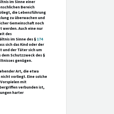
ältnis im Sinne einer
enschlichen Bereich
bliegt, die Lebensführung
cklung zu überwachen und
licher Gemeinschaft noch
et werden. Auch eine nur
eit des
ltnis im Sinne des §
174
ss sich das Kind oder der
lt und der Täter sich um
s dem Schutzzweck des §
ältnisses genügen.
gehender Art, die etwa
nicht vorliegt. Eine solche
Vorspielen mit
ergriffen verbunden ist,
llungen harter