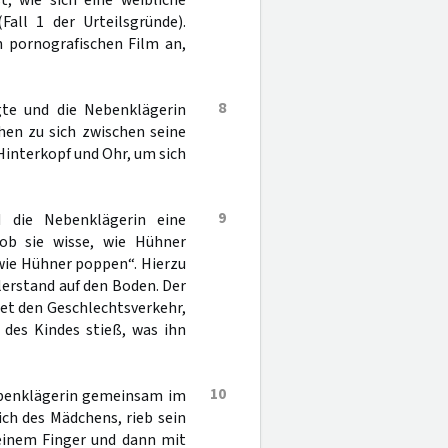
t, wie sich eine weibliche
Fall 1 der Urteilsgründe).
 pornografischen Film an,
8
gte und die Nebenklägerin
en zu sich zwischen seine
 Hinterkopf und Ohr, um sich
9
 die Nebenklägerin eine
ob sie wisse, wie Hühner
„wie Hühner poppen“. Hierzu
lerstand auf den Boden. Der
det den Geschlechtsverkehr,
des Kindes stieß, was ihn
10
Nebenklägerin gemeinsam im
ch des Mädchens, rieb sein
seinem Finger und dann mit