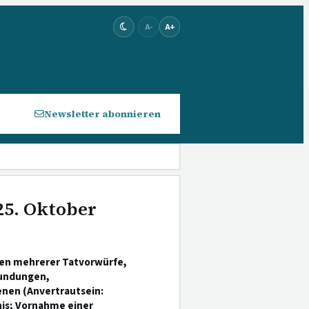
A-
A+
Newsletter abonnieren
25. Oktober
en mehrerer Tatvorwürfe,
kundungen,
enen (Anvertrautsein:
is; Vornahme einer