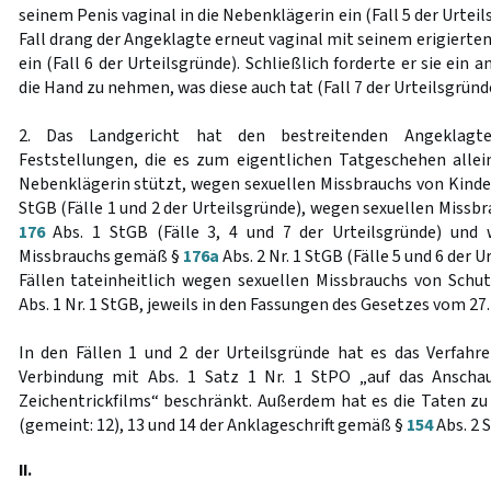
seinem Penis vaginal in die Nebenklägerin ein (Fall 5 der Urtei
Fall drang der Angeklagte erneut vaginal mit seinem erigierten
ein (Fall 6 der Urteilsgründe). Schließlich forderte er sie ein a
die Hand zu nehmen, was diese auch tat (Fall 7 der Urteilsgründ
2. Das Landgericht hat den bestreitenden Angeklagte
Feststellungen, die es zum eigentlichen Tatgeschehen alle
Nebenklägerin stützt, wegen sexuellen Missbrauchs von Kin
StGB (Fälle 1 und 2 der Urteilsgründe), wegen sexuellen Miss
176
Abs. 1 StGB (Fälle 3, 4 und 7 der Urteilsgründe) und
Missbrauchs gemäß §
176a
Abs. 2 Nr. 1 StGB (Fälle 5 und 6 der 
Fällen tateinheitlich wegen sexuellen Missbrauchs von Sc
Abs. 1 Nr. 1 StGB, jeweils in den Fassungen des Gesetzes vom 27
In den Fällen 1 und 2 der Urteilsgründe hat es das Verfa
Verbindung mit Abs. 1 Satz 1 Nr. 1 StPO „auf das Anscha
Zeichentrickfilms“ beschränkt. Außerdem hat es die Taten zu de
(gemeint: 12), 13 und 14 der Anklageschrift gemäß §
154
Abs. 2 
II.