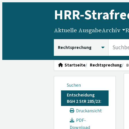
HRR
-Strafre
Aktuelle Ausgabe
Archiv
R
HRRS durchsuchen
Startseite
Rechtsprechung
B
Suchen
Entscheidung
BGH 2 StR 285/23:
Druckansicht
PDF-
Download