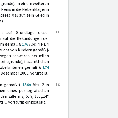
lsgründe). In einem weiteren
 Penis in die Nebenklägerin
nderes Mal auf, sein Glied in
e).
11
n auf Grundlage dieser
in auf die Bekundungen der
dern gemäß §
176
Abs. 4 Nr. 4
brauchs von Kindern gemäß §
 wegen schweren sexuellen
Urteilsgründe), in sämtlichen
hutzbefohlenen gemäß §
174
. Dezember 2003, verurteilt.
12
hren gemäß §
154a
Abs. 2 in
uen eines pornografischen
n Ziffern 3, 5, 9, 10, „14“
StPO vorläufig eingestellt.