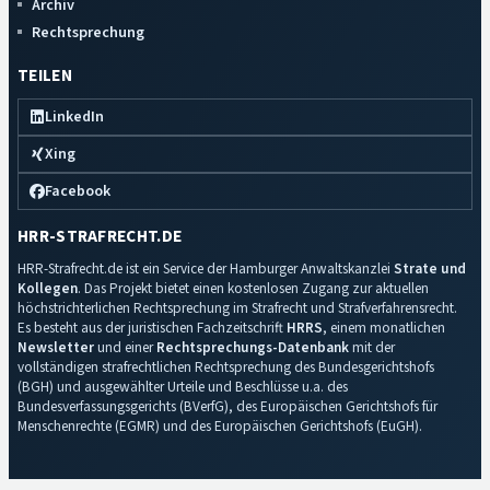
Archiv
Rechtsprechung
TEILEN
LinkedIn
Xing
Facebook
HRR-STRAFRECHT.DE
HRR-Strafrecht.de ist ein Service der Hamburger Anwaltskanzlei
Strate und
Kollegen
. Das Projekt bietet einen kostenlosen Zugang zur aktuellen
höchstrichterlichen Rechtsprechung im Strafrecht und Strafverfahrensrecht.
Es besteht aus der juristischen Fachzeitschrift
HRRS
, einem monatlichen
Newsletter
und einer
Rechtsprechungs-Datenbank
mit der
vollständigen strafrechtlichen Rechtsprechung des Bundesgerichtshofs
(BGH) und ausgewählter Urteile und Beschlüsse u.a. des
Bundesverfassungsgerichts (BVerfG), des Europäischen Gerichtshofs für
Menschenrechte (EGMR) und des Europäischen Gerichtshofs (EuGH).