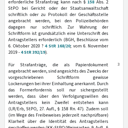
erforderliche Strafantrag kann nach §
158
Abs. 2
StPO bei Gericht oder der Staatsanwaltschaft
schriftlich oder zu Protokoll der Geschäftsstelle
angebracht werden, bei den Polizeibehörden
dagegen nur schriftlich. Zur Wahrung der
Schriftform ist grundsätzlich eine Unterschrift des
Antragstellers erforderlich (BGH, Beschlüsse vom
6. Oktober 2020 ?
4 StR 168/20
; vom 6. November
2019 -
4 StR 392/19
).
3
Für Strafanträge, die als Papierdokument
angebracht werden, sind angesichts des Zwecks der
vorgeschriebenen Schriftform gewisse
Lockerungen bei ihrer Einhaltung anerkannt. Durch
das Formerfordernis soll nur sichergestellt
werden, dass über den Verfolgungswillen des
Antragstellers kein Zweifel entstehen kann
(LR/Erb, StPO, 27. Aufl., § 158 Rn. 47). Zudem soll
(im Wege des Freibeweises jederzeit nachprüfbare)
Klarheit über die Identität des Antragstellers
geschaffen werden (KK-StPO/Weingarten, 9. Aufl., §