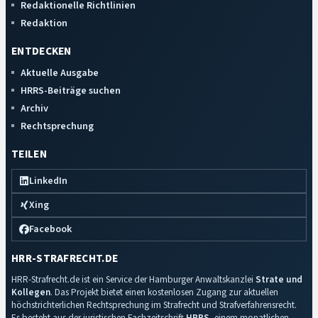
Redaktionelle Richtlinien
Redaktion
ENTDECKEN
Aktuelle Ausgabe
HRRS-Beiträge suchen
Archiv
Rechtsprechung
TEILEN
LinkedIn
Xing
Facebook
HRR-STRAFRECHT.DE
HRR-Strafrecht.de ist ein Service der Hamburger Anwaltskanzlei
Strate und
Kollegen
. Das Projekt bietet einen kostenlosen Zugang zur aktuellen
höchstrichterlichen Rechtsprechung im Strafrecht und Strafverfahrensrecht.
Es besteht aus der juristischen Fachzeitschrift
HRRS
, einem monatlichen