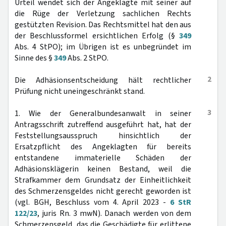
Urteil wendet sich der Angeklagte mit seiner auf
die Rüge der Verletzung sachlichen Rechts
gestützten Revision. Das Rechtsmittel hat den aus
der Beschlussformel ersichtlichen Erfolg (§
349
Abs. 4 StPO); im Übrigen ist es unbegründet im
Sinne des §
349
Abs. 2 StPO.
2
Die Adhäsionsentscheidung hält rechtlicher
Prüfung nicht uneingeschränkt stand.
3
1. Wie der Generalbundesanwalt in seiner
Antragsschrift zutreffend ausgeführt hat, hat der
Feststellungsausspruch hinsichtlich der
Ersatzpflicht des Angeklagten für bereits
entstandene immaterielle Schäden der
Adhäsionsklägerin keinen Bestand, weil die
Strafkammer dem Grundsatz der Einheitlichkeit
des Schmerzensgeldes nicht gerecht geworden ist
(vgl. BGH, Beschluss vom 4. April 2023 -
6 StR
122/23
, juris Rn. 3 mwN). Danach werden von dem
Schmerzensgeld, das die Geschädigte für erlittene