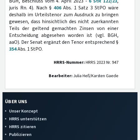
BGH, Beschluss vom 4. April 2023 -
6 StR 122/23
,
juris Rn. 4). Nach §
406
Abs. 1 Satz 3 StPO wäre
deshalb im Urteilstenor zum Ausdruck zu bringen
gewesen, dass hinsichtlich des nicht zuerkannten
Teils der geltend gemachten Zinsen von einer
Entscheidung abgesehen worden ist (vgl. BGH,
aaO). Der Senat ergänzt den Tenor entsprechend §
354
Abs. 1 StPO.
HRRS-Nummer:
HRRS 2023 Nr. 947
Bearbeiter:
Julia Heß/Karsten Gaede
ÜBER UNS
Unser Konzept
HRRS unterstützen
HRRS zitieren
Publizieren