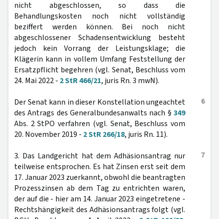
nicht abgeschlossen, so dass die
Behandlungskosten noch nicht vollständig
beziffert werden können. Bei noch nicht
abgeschlossener Schadensentwicklung besteht
jedoch kein Vorrang der Leistungsklage; die
Klägerin kann in vollem Umfang Feststellung der
Ersatzpflicht begehren (vgl. Senat, Beschluss vom
24. Mai 2022 -
2 StR 466/21
, juris Rn. 3 mwN).
6
Der Senat kann in dieser Konstellation ungeachtet
des Antrags des Generalbundesanwalts nach §
349
Abs. 2 StPO verfahren (vgl. Senat, Beschluss vom
20. November 2019 -
2 StR 266/18
, juris Rn. 11).
7
3. Das Landgericht hat dem Adhäsionsantrag nur
teilweise entsprochen. Es hat Zinsen erst seit dem
17. Januar 2023 zuerkannt, obwohl die beantragten
Prozesszinsen ab dem Tag zu entrichten waren,
der auf die - hier am 14. Januar 2023 eingetretene -
Rechtshängigkeit des Adhäsionsantrags folgt (vgl.