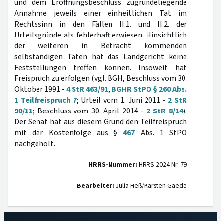
und dem Eröffnungsbeschluss zugrundeliegende
Annahme jeweils einer einheitlichen Tat im
Rechtssinn in den Fällen II.1. und II.2. der
Urteilsgründe als fehlerhaft erwiesen. Hinsichtlich
der weiteren in Betracht kommenden
selbständigen Taten hat das Landgericht keine
Feststellungen treffen können. Insoweit hat
Freispruch zu erfolgen (vgl. BGH, Beschluss vom 30.
Oktober 1991 -
4 StR 463/91
,
BGHR StPO § 260 Abs.
1 Teilfreispruch 7
; Urteil vom 1. Juni 2011 -
2 StR
90/11
; Beschluss vom 30. April 2014 -
2 StR 8/14
).
Der Senat hat aus diesem Grund den Teilfreispruch
mit der Kostenfolge aus §
467
Abs. 1 StPO
nachgeholt.
HRRS-Nummer:
HRRS 2024 Nr. 79
Bearbeiter:
Julia Heß/Karsten Gaede