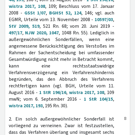
wistra 2017, 108
, 109; Beschluss vom 17. Januar
2008 -
GSSt 1/07
,
BGHSt 52, 124
, 146; vgl. auch
EGMR, Urteile vom 13. November 2008 -
10597/03
,
StV 2009, 519
, 521 Rn. 68; vom 20. Juni 2019 -
497/17
,
NJW 2020, 1047
, 1048 Rn. 55). Lediglich in
außergewöhnlichen Sonderfällen, wenn eine
angemessene Berücksichtigung des Verstoßes im
Rahmen der Sachentscheidung bei umfassender
Gesamtwürdigung nicht mehr in Betracht kommt,
kann eine rechtsstaatswidrige
Verfahrensverzögerung ein Verfahrenshindernis
begründen, das den Abbruch des Verfahrens
rechtfertigen kann (vgl. BGH, Urteile vom 11.
August 2016 -
1 StR 196/16
,
wistra 2017, 108
, 109
mwN; vom 6. September 2016 -
1 StR 104/15
,
wistra 2017, 193
, 195 Rn. 30).
8
2. Ein solch außergewöhnlicher Sonderfall ist
vorliegend zu verneinen. Zwar ist festzustellen,
dass das Verfahren überlang und insgesamt sechs