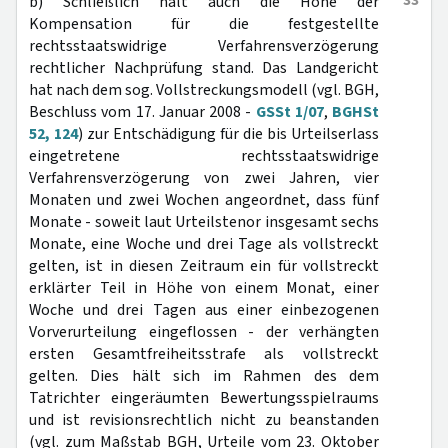
33
b) Schließlich hält auch die Höhe der
Kompensation für die festgestellte
rechtsstaatswidrige Verfahrensverzögerung
rechtlicher Nachprüfung stand. Das Landgericht
hat nach dem sog. Vollstreckungsmodell (vgl. BGH,
Beschluss vom 17. Januar 2008 -
GSSt 1/07
,
BGHSt
52, 124
) zur Entschädigung für die bis Urteilserlass
eingetretene rechtsstaatswidrige
Verfahrensverzögerung von zwei Jahren, vier
Monaten und zwei Wochen angeordnet, dass fünf
Monate - soweit laut Urteilstenor insgesamt sechs
Monate, eine Woche und drei Tage als vollstreckt
gelten, ist in diesen Zeitraum ein für vollstreckt
erklärter Teil in Höhe von einem Monat, einer
Woche und drei Tagen aus einer einbezogenen
Vorverurteilung eingeflossen - der verhängten
ersten Gesamtfreiheitsstrafe als vollstreckt
gelten. Dies hält sich im Rahmen des dem
Tatrichter eingeräumten Bewertungsspielraums
und ist revisionsrechtlich nicht zu beanstanden
(vgl. zum Maßstab BGH, Urteile vom 23. Oktober