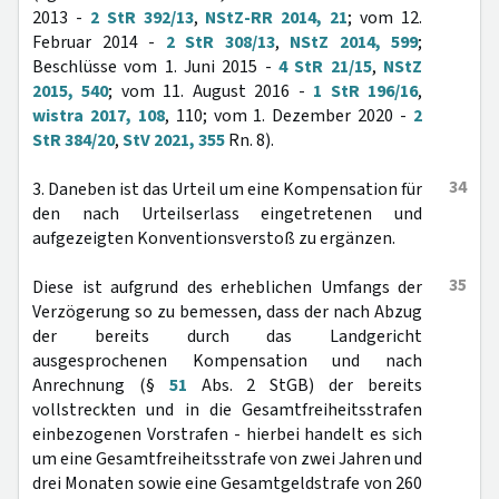
2013 -
2 StR 392/13
,
NStZ-RR 2014, 21
; vom 12.
Februar 2014 -
2 StR 308/13
,
NStZ 2014, 599
;
Beschlüsse vom 1. Juni 2015 -
4 StR 21/15
,
NStZ
2015, 540
; vom 11. August 2016 -
1 StR 196/16
,
wistra 2017, 108
, 110; vom 1. Dezember 2020 -
2
StR 384/20
,
StV 2021, 355
Rn. 8).
34
3. Daneben ist das Urteil um eine Kompensation für
den nach Urteilserlass eingetretenen und
aufgezeigten Konventionsverstoß zu ergänzen.
35
Diese ist aufgrund des erheblichen Umfangs der
Verzögerung so zu bemessen, dass der nach Abzug
der bereits durch das Landgericht
ausgesprochenen Kompensation und nach
Anrechnung (§
51
Abs. 2 StGB) der bereits
vollstreckten und in die Gesamtfreiheitsstrafen
einbezogenen Vorstrafen - hierbei handelt es sich
um eine Gesamtfreiheitsstrafe von zwei Jahren und
drei Monaten sowie eine Gesamtgeldstrafe von 260