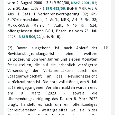
vom 2. August 2000 - 3 StR 502/00,
NStZ 2001, 52
;
vom 20. Juni 2007 -
2 StR 493/06
, BGHR MRK Art. 6
Abs. 1 Satz 1 Verfahrensverzögerung 32; KK-
StPO/Lohse/Jakobs, 9. Aufl., MRK, Art. 6 Rn. 38;
MüKo-StGB/ Maier, 4. Aufl., § 46 Rn. 514;
offengelassen durch BGH, Beschluss vom 26. Juli
2023 -
3 StR 506/22
, juris Rn. 6).
16
(2) Davon ausgehend ist nach Ablauf der
Revisionsbegründungsfrist eine weitere
Verzögerung von vier Jahren und sieben Monaten
festzustellen, die auf die erheblich verzögerte
Versendung der Verfahrensakten durch die
Staatsanwaltschaft an das Revisionsgericht
zurückzuführen ist. Die dort vollständig am 9. Juli
2018 eingegangenen Verfahrensakten wurden erst
am 8. März 2023 - soweit die
Übersendungsverfügung das Datum 8. März 2022
trägt, handelt es sich um ein offenkundiges
Schreibversehen - weitergeleitet, weil sie in der