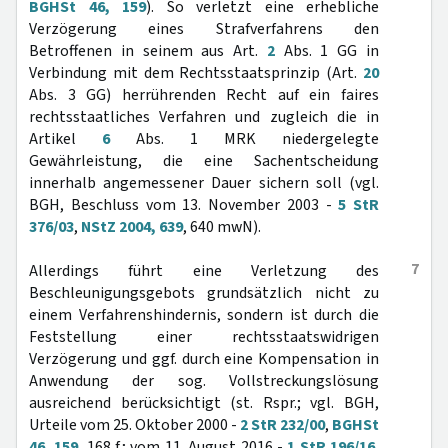
BGHSt 46, 159
). So verletzt eine erhebliche
Verzögerung eines Strafverfahrens den
Betroffenen in seinem aus Art.
2
Abs. 1 GG in
Verbindung mit dem Rechtsstaatsprinzip (Art.
20
Abs. 3 GG) herrührenden Recht auf ein faires
rechtsstaatliches Verfahren und zugleich die in
Artikel
6
Abs. 1 MRK niedergelegte
Gewährleistung, die eine Sachentscheidung
innerhalb angemessener Dauer sichern soll (vgl.
BGH, Beschluss vom 13. November 2003 -
5 StR
376/03
,
NStZ 2004, 639
, 640 mwN).
7
Allerdings führt eine Verletzung des
Beschleunigungsgebots grundsätzlich nicht zu
einem Verfahrenshindernis, sondern ist durch die
Feststellung einer rechtsstaatswidrigen
Verzögerung und ggf. durch eine Kompensation in
Anwendung der sog. Vollstreckungslösung
ausreichend berücksichtigt (st. Rspr.; vgl. BGH,
Urteile vom 25. Oktober 2000 -
2 StR 232/00
,
BGHSt
46, 159
, 168 f.; vom 11. August 2016 -
1 StR 196/16
,