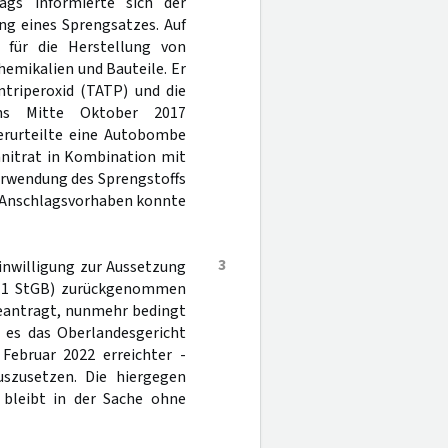
ags informierte sich der
ng eines Sprengsatzes. Auf
 für die Herstellung von
emikalien und Bauteile. Er
ntriperoxid (TATP) und die
tens Mitte Oktober 2017
Verurteilte eine Autobombe
nitrat in Kombination mit
Verwendung des Sprengstoffs
s Anschlagsvorhaben konnte
3
inwilligung zur Aussetzung
 1 StGB) zurückgenommen
beantragt, nunmehr bedingt
 es das Oberlandesgericht
 Februar 2022 erreichter -
szusetzen. Die hiergegen
n bleibt in der Sache ohne