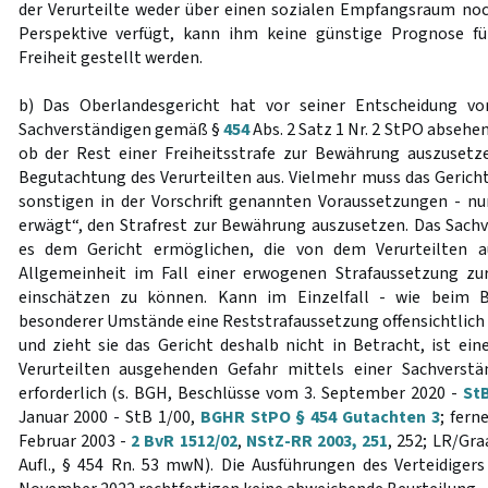
der Verurteilte weder über einen sozialen Empfangsraum noc
Perspektive verfügt, kann ihm keine günstige Prognose f
Freiheit gestellt werden.
b) Das Oberlandesgericht hat vor seiner Entscheidung vo
Sachverständigen gemäß §
454
Abs. 2 Satz 1 Nr. 2 StPO absehen
ob der Rest einer Freiheitsstrafe zur Bewährung auszusetzen
Begutachtung des Verurteilten aus. Vielmehr muss das Gericht
sonstigen in der Vorschrift genannten Voraussetzungen - n
erwägt“, den Strafrest zur Bewährung auszusetzen. Das Sach
es dem Gericht ermöglichen, die von dem Verurteilten a
Allgemeinheit im Fall einer erwogenen Strafaussetzung zu
einschätzen zu können. Kann im Einzelfall - wie beim 
besonderer Umstände eine Reststrafaussetzung offensichtlich
und zieht sie das Gericht deshalb nicht in Betracht, ist ei
Verurteilten ausgehenden Gefahr mittels einer Sachverst
erforderlich (s. BGH, Beschlüsse vom 3. September 2020 -
StB
Januar 2000 - StB 1/00,
BGHR StPO § 454 Gutachten 3
; fern
Februar 2003 -
2 BvR 1512/02
,
NStZ-RR 2003, 251
, 252; LR/Gr
Aufl., § 454 Rn. 53 mwN). Die Ausführungen des Verteidigers