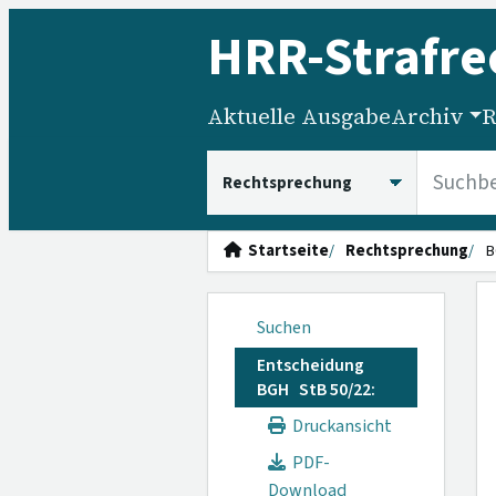
HRR
-Strafre
Aktuelle Ausgabe
Archiv
R
HRRS durchsuchen
Startseite
Rechtsprechung
B
Suchen
Entscheidung
BGH StB 50/22:
Druckansicht
PDF-
Download