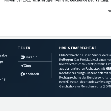
November 2022 rechtfertigen keine abweichende Beurteilung.
H
TEILEN
HRR-STRAFRECHT.DE
sgabe
HRR-Strafrecht.de ist ein Service der
LinkedIn
Kollegen
. Das Projekt bietet einen k
ge
höchstrichterlichen Rechtsprechung im 
Xing
aus der juristischen Fachzeitschrift
HR
Rechtsprechungs-Datenbank
mit de
Facebook
Rechtsprechung des Bundesgerichtshof
ung
Beschlüsse u.a. des Bundesverfassungs
Gerichtshofs für Menschenrechte (EGM
Impressum
·
Datenschutz