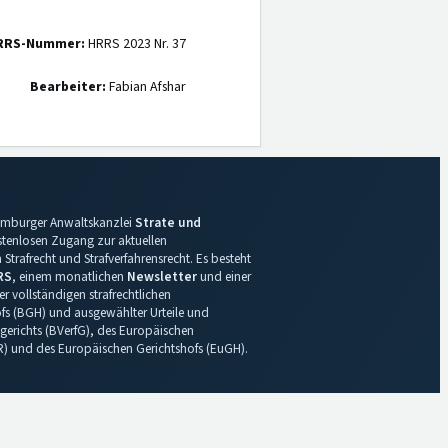
RRS-Nummer:
HRRS 2023 Nr. 37
Bearbeiter:
Fabian Afshar
 Hamburger Anwaltskanzlei
Strate und
ostenlosen Zugang zur aktuellen
Strafrecht und Strafverfahrensrecht. Es besteht
RS
, einem monatlichen
Newsletter
und einer
r vollständigen strafrechtlichen
s (BGH) und ausgewählter Urteile und
gerichts (BVerfG), des Europäischen
R) und des Europäischen Gerichtshofs (EuGH).