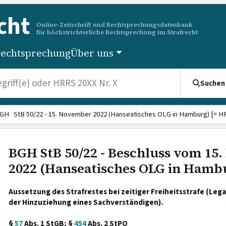
cht
Online-Zeitschrift und Rechtsprechungsdatenbank
für höchstrichterliche Rechtsprechung im Strafrecht
echtsprechung
Über uns
Suchen
GH StB 50/22 - 15. November 2022 (Hanseatisches OLG in Hamburg) [= HR
BGH StB 50/22 - Beschluss vom 15
2022 (Hanseatisches OLG in Hamb
Aussetzung des Strafrestes bei zeitiger Freiheitsstrafe (Le
der Hinzuziehung eines Sachverständigen).
§
57
Abs. 1 StGB; §
454
Abs. 2 StPO