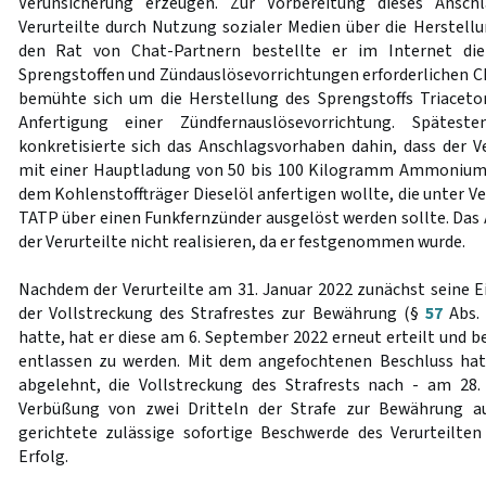
Verunsicherung erzeugen. Zur Vorbereitung dieses Anschl
Verurteilte durch Nutzung sozialer Medien über die Herstellu
den Rat von Chat-Partnern bestellte er im Internet die
Sprengstoffen und Zündauslösevorrichtungen erforderlichen Ch
bemühte sich um die Herstellung des Sprengstoffs Triaceto
Anfertigung einer Zündfernauslösevorrichtung. Spätes
konkretisierte sich das Anschlagsvorhaben dahin, dass der 
mit einer Hauptladung von 50 bis 100 Kilogramm Ammonium
dem Kohlenstoffträger Dieselöl anfertigen wollte, die unter 
TATP über einen Funkfernzünder ausgelöst werden sollte. Da
der Verurteilte nicht realisieren, da er festgenommen wurde.
Nachdem der Verurteilte am 31. Januar 2022 zunächst seine E
der Vollstreckung des Strafrestes zur Bewährung (§
57
Abs.
hatte, hat er diese am 6. September 2022 erneut erteilt und 
entlassen zu werden. Mit dem angefochtenen Beschluss hat
abgelehnt, die Vollstreckung des Strafrests nach - am 28.
Verbüßung von zwei Dritteln der Strafe zur Bewährung au
gerichtete zulässige sofortige Beschwerde des Verurteilte
Erfolg.