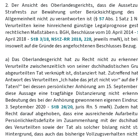
2. Der Ansicht des Oberlandesgerichts, dass die Aussetz
Strafrests zur Bewährung unter Berücksichtigung des S
Allgemeinheit nicht zu verantworten ist (§
57
Abs. 1 Satz 1 Nr
Verurteilten keine hinreichend günstige Legalprognose ges
rechtlichen Maßstäben s. BGH, Beschlüsse vom 10. April 2014 -
April 2018 -
StB 3/18
,
NStZ-RR 2018, 228
, jeweils mwN), ist b
insoweit auf die Gründe des angefochtenen Beschlusses Bezug.
a) Das Oberlandesgericht hat zu Recht nicht zu erkennen
Verurteilte zwischenzeitlich von seiner dschihadistischen Gr
abgeurteilten Tat verknüpft ist, distanziert hat. Zutreffend h
Antwort des Verurteilten „Ich habe das jetzt nicht vor“ auf die 
Taten?" bei dessen persönlicher Anhörung am 15. September
diese Aussage eine tragfähige Distanzierung nicht erken
Bedeutung des bei der Anhörung gewonnenen eigenen Eindruc
3. September 2020 -
StB 26/20
, juris Rn. 5 mwN). Zudem ha
Recht darauf abgehoben, dass eine ausreichende Aufarbeitu
Persönlichkeitsdefizite im Zusammenhang mit der dschihadi
des Verurteilten sowie der Tat als solcher bislang nicht 
Hintergrund, dass auch das bisherige Vollzugsverhalten nicht