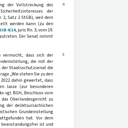
4
ung der Vollstreckung des
icherheitsinteresses der
. 2, Satz 2 StGB), weil dem
tellt werden kann (zu den
StB 4/14
, juris Rn. 3; vom 19.
eizutreten. Der Senat nimmt
5
 vermocht, dass sich der
undeinstellung, die mit der
at der Staatsschutzsenat die
Frage „Wie stehen Sie zu den
 2022 dahin gewertet, dass
nen lasse (zur besonderen
ks vgl. BGH, Beschluss vom
t das Oberlandesgericht zu
ng der deliktsursächlichen
stischen Grundeinstellung
stattgefunden hat. Vor dem
 beanstandungsfrei ist und