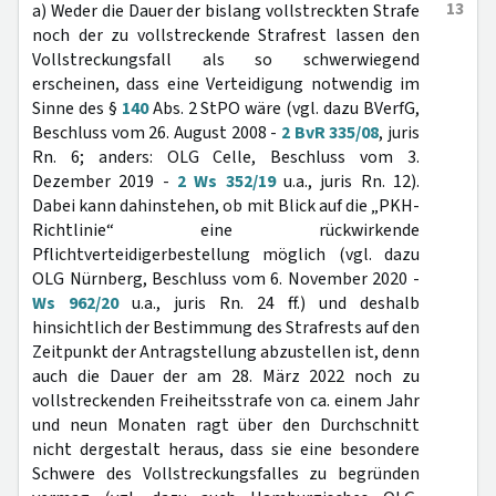
13
a) Weder die Dauer der bislang vollstreckten Strafe
noch der zu vollstreckende Strafrest lassen den
Vollstreckungsfall als so schwerwiegend
erscheinen, dass eine Verteidigung notwendig im
Sinne des §
140
Abs. 2 StPO wäre (vgl. dazu BVerfG,
Beschluss vom 26. August 2008 -
2 BvR 335/08
, juris
Rn. 6; anders: OLG Celle, Beschluss vom 3.
Dezember 2019 -
2 Ws 352/19
u.a., juris Rn. 12).
Dabei kann dahinstehen, ob mit Blick auf die „PKH-
Richtlinie“ eine rückwirkende
Pflichtverteidigerbestellung möglich (vgl. dazu
OLG Nürnberg, Beschluss vom 6. November 2020 -
Ws 962/20
u.a., juris Rn. 24 ff.) und deshalb
hinsichtlich der Bestimmung des Strafrests auf den
Zeitpunkt der Antragstellung abzustellen ist, denn
auch die Dauer der am 28. März 2022 noch zu
vollstreckenden Freiheitsstrafe von ca. einem Jahr
und neun Monaten ragt über den Durchschnitt
nicht dergestalt heraus, dass sie eine besondere
Schwere des Vollstreckungsfalles zu begründen