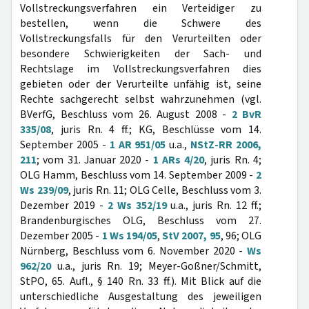
Vollstreckungsverfahren ein Verteidiger zu
bestellen, wenn die Schwere des
Vollstreckungsfalls für den Verurteilten oder
besondere Schwierigkeiten der Sach- und
Rechtslage im Vollstreckungsverfahren dies
gebieten oder der Verurteilte unfähig ist, seine
Rechte sachgerecht selbst wahrzunehmen (vgl.
BVerfG, Beschluss vom 26. August 2008 -
2 BvR
335/08
, juris Rn. 4 ff.; KG, Beschlüsse vom 14.
September 2005 -
1 AR 951/05
u.a.,
NStZ-RR 2006,
211
; vom 31. Januar 2020 -
1 ARs 4/20
, juris Rn. 4;
OLG Hamm, Beschluss vom 14. September 2009 -
2
Ws 239/09
, juris Rn. 11; OLG Celle, Beschluss vom 3.
Dezember 2019 -
2 Ws 352/19
u.a., juris Rn. 12 ff.;
Brandenburgisches OLG, Beschluss vom 27.
Dezember 2005 -
1 Ws 194/05
,
StV 2007, 95
, 96; OLG
Nürnberg, Beschluss vom 6. November 2020 -
Ws
962/20
u.a., juris Rn. 19; Meyer-Goßner/Schmitt,
StPO, 65. Aufl., § 140 Rn. 33 ff.). Mit Blick auf die
unterschiedliche Ausgestaltung des jeweiligen