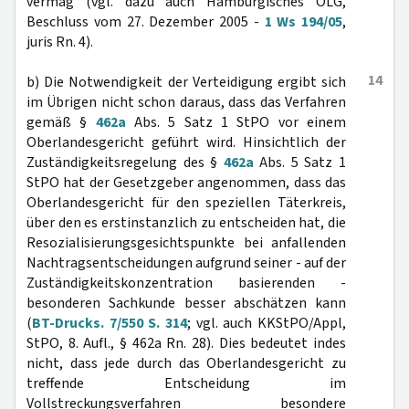
vermag (vgl. dazu auch Hamburgisches OLG,
Beschluss vom 27. Dezember 2005 -
1 Ws 194/05
,
juris Rn. 4).
14
b) Die Notwendigkeit der Verteidigung ergibt sich
im Übrigen nicht schon daraus, dass das Verfahren
gemäß §
462a
Abs. 5 Satz 1 StPO vor einem
Oberlandesgericht geführt wird. Hinsichtlich der
Zuständigkeitsregelung des §
462a
Abs. 5 Satz 1
StPO hat der Gesetzgeber angenommen, dass das
Oberlandesgericht für den speziellen Täterkreis,
über den es erstinstanzlich zu entscheiden hat, die
Resozialisierungsgesichtspunkte bei anfallenden
Nachtragsentscheidungen aufgrund seiner - auf der
Zuständigkeitskonzentration basierenden -
besonderen Sachkunde besser abschätzen kann
(
BT-Drucks. 7/550 S. 314
; vgl. auch KKStPO/Appl,
StPO, 8. Aufl., § 462a Rn. 28). Dies bedeutet indes
nicht, dass jede durch das Oberlandesgericht zu
treffende Entscheidung im
Vollstreckungsverfahren besondere