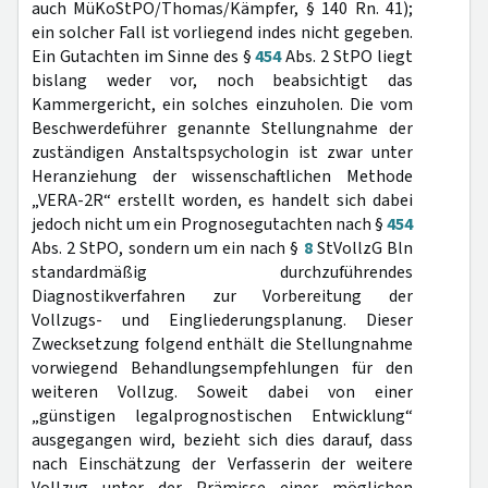
auch MüKoStPO/Thomas/Kämpfer, § 140 Rn. 41);
ein solcher Fall ist vorliegend indes nicht gegeben.
Ein Gutachten im Sinne des §
454
Abs. 2 StPO liegt
bislang weder vor, noch beabsichtigt das
Kammergericht, ein solches einzuholen. Die vom
Beschwerdeführer genannte Stellungnahme der
zuständigen Anstaltspsychologin ist zwar unter
Heranziehung der wissenschaftlichen Methode
„VERA-2R“ erstellt worden, es handelt sich dabei
jedoch nicht um ein Prognosegutachten nach §
454
Abs. 2 StPO, sondern um ein nach §
8
StVollzG Bln
standardmäßig durchzuführendes
Diagnostikverfahren zur Vorbereitung der
Vollzugs- und Eingliederungsplanung. Dieser
Zwecksetzung folgend enthält die Stellungnahme
vorwiegend Behandlungsempfehlungen für den
weiteren Vollzug. Soweit dabei von einer
„günstigen legalprognostischen Entwicklung“
ausgegangen wird, bezieht sich dies darauf, dass
nach Einschätzung der Verfasserin der weitere