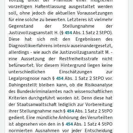
Vollzug unter der Prämisse einer möglichen
vorzeitigen Haftentlassung ausgestaltet werden
soll, ohne jedoch die aktuellen Voraussetzungen
für eine solche zu bewerten. Letzteres ist vielmehr
Gegenstand der Stellungnahme der
Justizvollzugsanstalt H. (§
454
Abs. 1 Satz 2 StPO).
Diese hat sich mit den Ergebnissen des
Diagnostikverfahrens intensiv auseinandergesetzt,
allerdings - wie auch die Justizvollzugsanstalt M. -
eine Aussetzung der Restfreiheitsstrafe nicht
befürwortet. Vor diesem Hintergrund liegen keine
unterschiedlichen Einschätzungen zur
Legalprognose nach §
454
Abs. 1 Satz 2 StPO vor.
Dahingestellt bleiben kann, ob die Risikoanalyse
des Bundeskriminalamtes nach wissenschaftlichen
Kriterien durchgeführt worden ist. Denn diese hat
der Staatsanwaltschaft lediglich zur Vorbereitung
ihrer Stellungnahme nach §
454
Abs. 1 Satz 2 StPO
gedient. Eine mündliche Anhörung des Verurteilten
ist abgesehen von den in §
454
Abs. 1 Satz 4 StPO
normierten Ausnahmen vor jeder Entscheidung