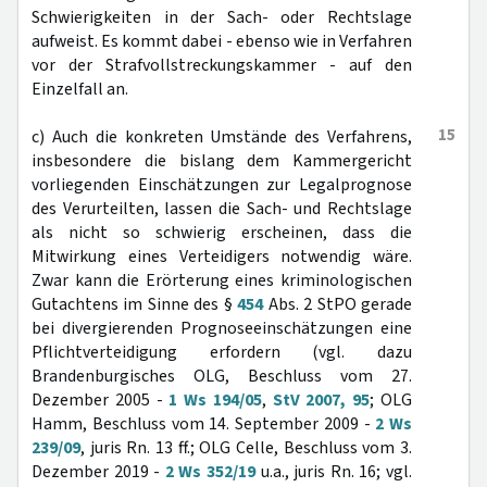
Schwierigkeiten in der Sach- oder Rechtslage
aufweist. Es kommt dabei - ebenso wie in Verfahren
vor der Strafvollstreckungskammer - auf den
Einzelfall an.
15
c) Auch die konkreten Umstände des Verfahrens,
insbesondere die bislang dem Kammergericht
vorliegenden Einschätzungen zur Legalprognose
des Verurteilten, lassen die Sach- und Rechtslage
als nicht so schwierig erscheinen, dass die
Mitwirkung eines Verteidigers notwendig wäre.
Zwar kann die Erörterung eines kriminologischen
Gutachtens im Sinne des §
454
Abs. 2 StPO gerade
bei divergierenden Prognoseeinschätzungen eine
Pflichtverteidigung erfordern (vgl. dazu
Brandenburgisches OLG, Beschluss vom 27.
Dezember 2005 -
1 Ws 194/05
,
StV 2007, 95
; OLG
Hamm, Beschluss vom 14. September 2009 -
2 Ws
239/09
, juris Rn. 13 ff.; OLG Celle, Beschluss vom 3.
Dezember 2019 -
2 Ws 352/19
u.a., juris Rn. 16; vgl.