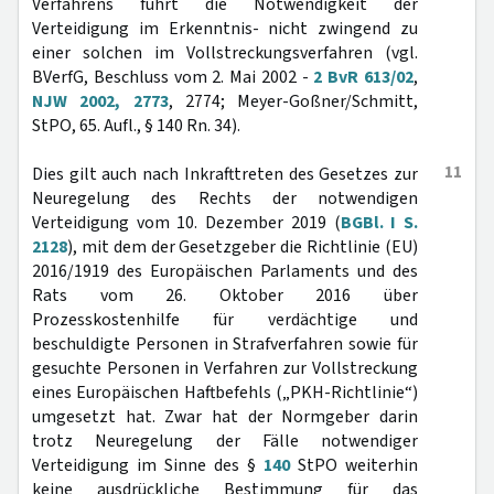
Verfahrens führt die Notwendigkeit der
Verteidigung im Erkenntnis- nicht zwingend zu
einer solchen im Vollstreckungsverfahren (vgl.
BVerfG, Beschluss vom 2. Mai 2002 -
2 BvR 613/02
,
NJW 2002, 2773
, 2774; Meyer-Goßner/Schmitt,
StPO, 65. Aufl., § 140 Rn. 34).
11
Dies gilt auch nach Inkrafttreten des Gesetzes zur
Neuregelung des Rechts der notwendigen
Verteidigung vom 10. Dezember 2019 (
BGBl. I S.
2128
), mit dem der Gesetzgeber die Richtlinie (EU)
2016/1919 des Europäischen Parlaments und des
Rats vom 26. Oktober 2016 über
Prozesskostenhilfe für verdächtige und
beschuldigte Personen in Strafverfahren sowie für
gesuchte Personen in Verfahren zur Vollstreckung
eines Europäischen Haftbefehls („PKH-Richtlinie“)
umgesetzt hat. Zwar hat der Normgeber darin
trotz Neuregelung der Fälle notwendiger
Verteidigung im Sinne des §
140
StPO weiterhin
keine ausdrückliche Bestimmung für das