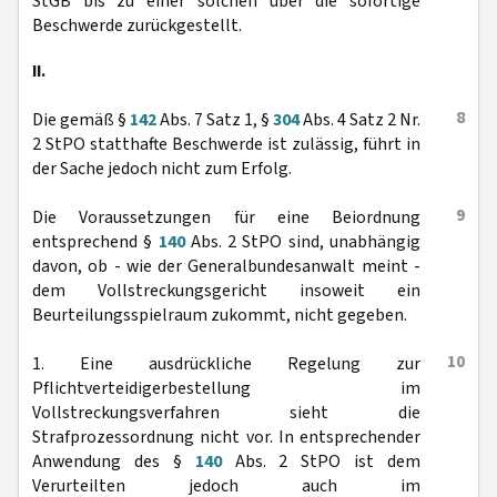
StGB bis zu einer solchen über die sofortige
Beschwerde zurückgestellt.
II.
8
Die gemäß §
142
Abs. 7 Satz 1, §
304
Abs. 4 Satz 2 Nr.
2 StPO statthafte Beschwerde ist zulässig, führt in
der Sache jedoch nicht zum Erfolg.
9
Die Voraussetzungen für eine Beiordnung
entsprechend §
140
Abs. 2 StPO sind, unabhängig
davon, ob - wie der Generalbundesanwalt meint -
dem Vollstreckungsgericht insoweit ein
Beurteilungsspielraum zukommt, nicht gegeben.
10
1. Eine ausdrückliche Regelung zur
Pflichtverteidigerbestellung im
Vollstreckungsverfahren sieht die
Strafprozessordnung nicht vor. In entsprechender
Anwendung des §
140
Abs. 2 StPO ist dem
Verurteilten jedoch auch im