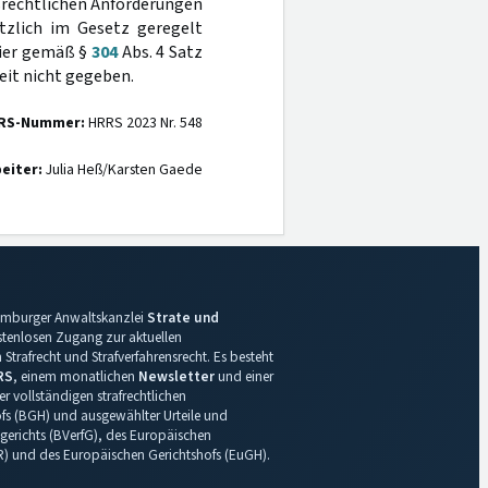
ngsrechtlichen Anforderungen
tzlich im Gesetz geregelt
 hier gemäß §
304
Abs. 4 Satz
eit nicht gegeben.
RS-Nummer:
HRRS 2023 Nr. 548
eiter:
Julia Heß/Karsten Gaede
 Hamburger Anwaltskanzlei
Strate und
ostenlosen Zugang zur aktuellen
Strafrecht und Strafverfahrensrecht. Es besteht
RS
, einem monatlichen
Newsletter
und einer
r vollständigen strafrechtlichen
s (BGH) und ausgewählter Urteile und
gerichts (BVerfG), des Europäischen
R) und des Europäischen Gerichtshofs (EuGH).