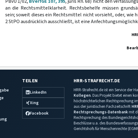
PBvU 1/02,
BVerfGE 107, 395
, juris Rn. 68) nicht den verfassu
an die Rechtsmittelklarheit. Rechtsbehelfe müssen grundsä
sein; soweit dieses ein Rechtsmittel nicht vorsieht, oder, wie
2 StPO ausdrücklich ausschließt, ist eine Anfechtungsmöglichk
HR
Bearb
TEILEN
HRR-STRAFRECHT.DE
sgabe
HRR-Strafrecht.de ist ein Service der
LinkedIn
Kollegen
. Das Projekt bietet einen k
ge
höchstrichterlichen Rechtsprechung im 
Xing
aus der juristischen Fachzeitschrift
HR
Rechtsprechungs-Datenbank
mit de
Facebook
Rechtsprechung des Bundesgerichtshof
ung
Beschlüsse u.a. des Bundesverfassungs
Gerichtshofs für Menschenrechte (EGM