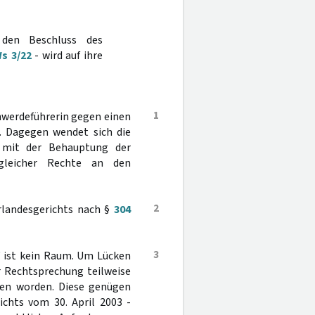
 den Beschluss des
s 3/22
- wird auf ihre
1
hwerdeführerin gegen einen
. Dagegen wendet sich die
e mit der Behauptung der
sgleicher Rechte an den
2
erlandesgerichts nach §
304
3
“ ist kein Raum. Um Lücken
r Rechtsprechung teilweise
fen worden. Diese genügen
chts vom 30. April 2003 -