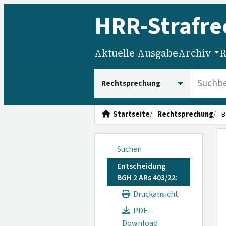
HRR
-Strafre
Aktuelle Ausgabe
Archiv
R
HRRS durchsuchen
Startseite
Rechtsprechung
B
Suchen
Entscheidung
BGH 2 ARs 403/22:
Druckansicht
PDF-
Download