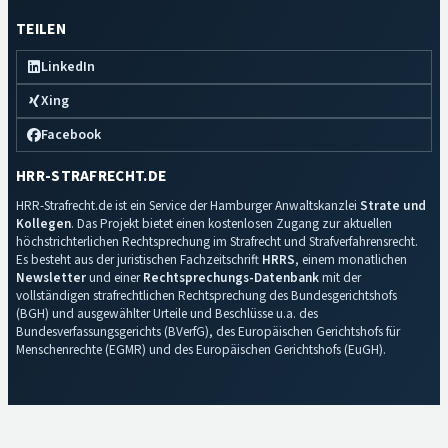
TEILEN
LinkedIn
Xing
Facebook
HRR-STRAFRECHT.DE
HRR-Strafrecht.de ist ein Service der Hamburger Anwaltskanzlei
Strate und
Kollegen
. Das Projekt bietet einen kostenlosen Zugang zur aktuellen
höchstrichterlichen Rechtsprechung im Strafrecht und Strafverfahrensrecht.
Es besteht aus der juristischen Fachzeitschrift
HRRS
, einem monatlichen
Newsletter
und einer
Rechtsprechungs-Datenbank
mit der
vollständigen strafrechtlichen Rechtsprechung des Bundesgerichtshofs
(BGH) und ausgewählter Urteile und Beschlüsse u.a. des
Bundesverfassungsgerichts (BVerfG), des Europäischen Gerichtshofs für
Menschenrechte (EGMR) und des Europäischen Gerichtshofs (EuGH).
Impressum
·
Datenschutz