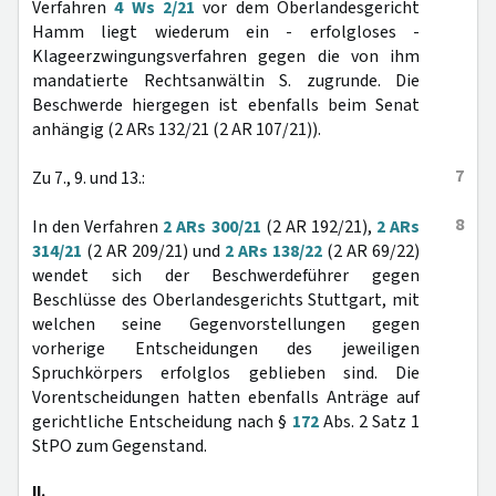
Verfahren
4 Ws 2/21
vor dem Oberlandesgericht
Hamm liegt wiederum ein - erfolgloses -
Klageerzwingungsverfahren gegen die von ihm
mandatierte Rechtsanwältin S. zugrunde. Die
Beschwerde hiergegen ist ebenfalls beim Senat
anhängig (2 ARs 132/21 (2 AR 107/21)).
7
Zu 7., 9. und 13.:
8
In den Verfahren
2 ARs 300/21
(2 AR 192/21),
2 ARs
314/21
(2 AR 209/21) und
2 ARs 138/22
(2 AR 69/22)
wendet sich der Beschwerdeführer gegen
Beschlüsse des Oberlandesgerichts Stuttgart, mit
welchen seine Gegenvorstellungen gegen
vorherige Entscheidungen des jeweiligen
Spruchkörpers erfolglos geblieben sind. Die
Vorentscheidungen hatten ebenfalls Anträge auf
gerichtliche Entscheidung nach §
172
Abs. 2 Satz 1
StPO zum Gegenstand.
II.