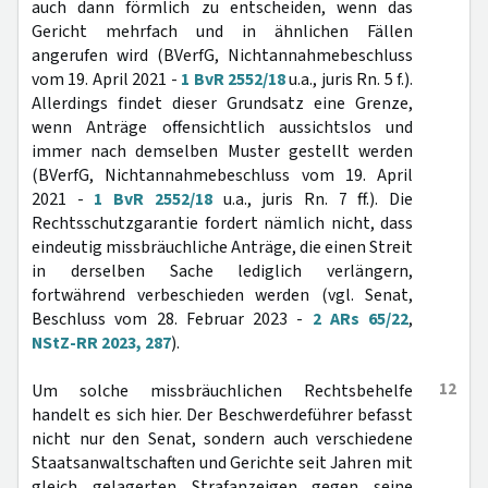
auch dann förmlich zu entscheiden, wenn das
Gericht mehrfach und in ähnlichen Fällen
angerufen wird (BVerfG, Nichtannahmebeschluss
vom 19. April 2021 -
1 BvR 2552/18
u.a., juris Rn. 5 f.).
Allerdings findet dieser Grundsatz eine Grenze,
wenn Anträge offensichtlich aussichtslos und
immer nach demselben Muster gestellt werden
(BVerfG, Nichtannahmebeschluss vom 19. April
2021 -
1 BvR 2552/18
u.a., juris Rn. 7 ff.). Die
Rechtsschutzgarantie fordert nämlich nicht, dass
eindeutig missbräuchliche Anträge, die einen Streit
in derselben Sache lediglich verlängern,
fortwährend verbeschieden werden (vgl. Senat,
Beschluss vom 28. Februar 2023 -
2 ARs 65/22
,
NStZ-RR 2023, 287
).
12
Um solche missbräuchlichen Rechtsbehelfe
handelt es sich hier. Der Beschwerdeführer befasst
nicht nur den Senat, sondern auch verschiedene
Staatsanwaltschaften und Gerichte seit Jahren mit
gleich gelagerten Strafanzeigen gegen seine