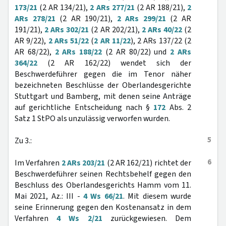
173/21
(2 AR 134/21),
2 ARs 277/21
(2 AR 188/21),
2
ARs 278/21
(2 AR 190/21),
2 ARs 299/21
(2 AR
191/21),
2 ARs 302/21
(2 AR 202/21),
2 ARs 40/22
(2
AR 9/22),
2 ARs 51/22
(
2 AR 11/22
), 2 ARs 137/22 (2
AR 68/22),
2 ARs 188/22
(2 AR 80/22) und
2 ARs
364/22
(2 AR 162/22) wendet sich der
Beschwerdeführer gegen die im Tenor näher
bezeichneten Beschlüsse der Oberlandesgerichte
Stuttgart und Bamberg, mit denen seine Anträge
auf gerichtliche Entscheidung nach §
172
Abs. 2
Satz 1 StPO als unzulässig verworfen wurden.
5
Zu 3.:
6
Im Verfahren
2 ARs 203/21
(2 AR 162/21) richtet der
Beschwerdeführer seinen Rechtsbehelf gegen den
Beschluss des Oberlandesgerichts Hamm vom 11.
Mai 2021, Az.: III -
4 Ws 66/21
. Mit diesem wurde
seine Erinnerung gegen den Kostenansatz in dem
Verfahren
4 Ws 2/21
zurückgewiesen. Dem