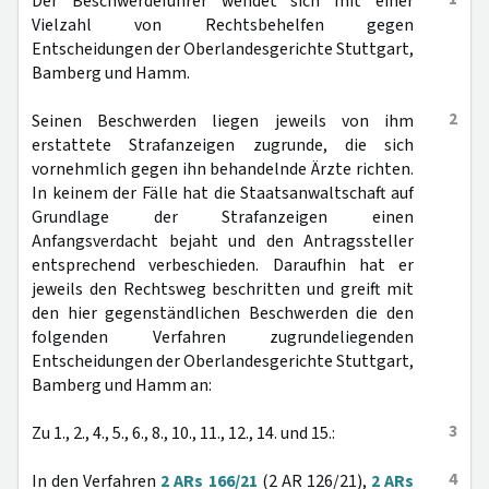
Der Beschwerdeführer wendet sich mit einer
Vielzahl von Rechtsbehelfen gegen
Entscheidungen der Oberlandesgerichte Stuttgart,
Bamberg und Hamm.
2
Seinen Beschwerden liegen jeweils von ihm
erstattete Strafanzeigen zugrunde, die sich
vornehmlich gegen ihn behandelnde Ärzte richten.
In keinem der Fälle hat die Staatsanwaltschaft auf
Grundlage der Strafanzeigen einen
Anfangsverdacht bejaht und den Antragssteller
entsprechend verbeschieden. Daraufhin hat er
jeweils den Rechtsweg beschritten und greift mit
den hier gegenständlichen Beschwerden die den
folgenden Verfahren zugrundeliegenden
Entscheidungen der Oberlandesgerichte Stuttgart,
Bamberg und Hamm an:
3
Zu 1., 2., 4., 5., 6., 8., 10., 11., 12., 14. und 15.:
4
In den Verfahren
2 ARs 166/21
(2 AR 126/21),
2 ARs