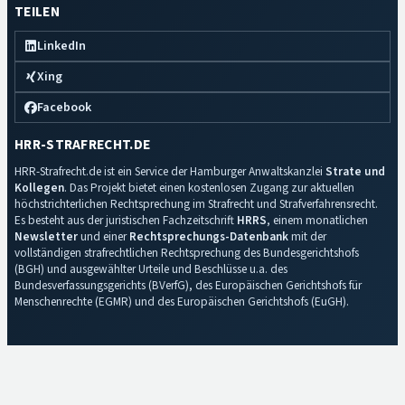
TEILEN
LinkedIn
Xing
Facebook
HRR-STRAFRECHT.DE
HRR-Strafrecht.de ist ein Service der Hamburger Anwaltskanzlei
Strate und
Kollegen
. Das Projekt bietet einen kostenlosen Zugang zur aktuellen
höchstrichterlichen Rechtsprechung im Strafrecht und Strafverfahrensrecht.
Es besteht aus der juristischen Fachzeitschrift
HRRS
, einem monatlichen
Newsletter
und einer
Rechtsprechungs-Datenbank
mit der
vollständigen strafrechtlichen Rechtsprechung des Bundesgerichtshofs
(BGH) und ausgewählter Urteile und Beschlüsse u.a. des
Bundesverfassungsgerichts (BVerfG), des Europäischen Gerichtshofs für
Menschenrechte (EGMR) und des Europäischen Gerichtshofs (EuGH).
Impressum
·
Datenschutz