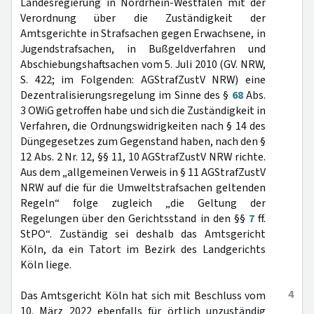
Landesregierung in Nordrhein-Westfalen mit der
Verordnung über die Zuständigkeit der
Amtsgerichte in Strafsachen gegen Erwachsene, in
Jugendstrafsachen, in Bußgeldverfahren und
Abschiebungshaftsachen vom 5. Juli 2010 (GV. NRW,
S. 422; im Folgenden: AGStrafZustV NRW) eine
Dezentralisierungsregelung im Sinne des §
68
Abs.
3 OWiG getroffen habe und sich die Zuständigkeit in
Verfahren, die Ordnungswidrigkeiten nach § 14 des
Düngegesetzes zum Gegenstand haben, nach den §
12 Abs. 2 Nr. 12, §§ 11, 10 AGStrafZustV NRW richte.
Aus dem „allgemeinen Verweis in § 11 AGStrafZustV
NRW auf die für die Umweltstrafsachen geltenden
Regeln“ folge zugleich „die Geltung der
Regelungen über den Gerichtsstand in den §§
7
ff.
StPO“. Zuständig sei deshalb das Amtsgericht
Köln, da ein Tatort im Bezirk des Landgerichts
Köln liege.
4
Das Amtsgericht Köln hat sich mit Beschluss vom
10. März 2022 ebenfalls für örtlich unzuständig