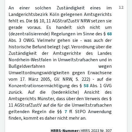
12
An einer solchen Zuständigkeit eines im
Landgerichtsbezirk Köln gelegenen Amtsgerichts
fehlt es. Die §§ 10, 11 AGStrafZustV NRW setzen sie
gerade voraus. Es handelt sich nicht um
(dezentralisierende) Regelungen im Sinne des §
68
Abs. 3 OWiG. Vielmehr gehen sie - was auch der
historische Befund belegt (vgl. Verordnung über die
Zuständigkeit der Amtsgerichte des Landes
Nordrhein-Westfalen in Umweltstrafsachen und in
Bußgeldverfahren wegen
Umweltordnungswidrigkeiten gegen Erwachsene
vom 17. März 2005, GV. NRW, S. 222) - auf die
Konzentrationsermächtigung des §
58
Abs. 1 GVG
zurück. Auf die (bedenkliche) Ansicht des
Amtsgerichts Münster, dass über den Verweis des §
11 AGStrafZustV auf die für die Umweltstrafsachen
geltenden Regeln die §§
7
ff. StPO Anwendung
finden, kommt es daher nicht mehr an.
HRRS-Nummer:
HRRS 2023 Nr. 307