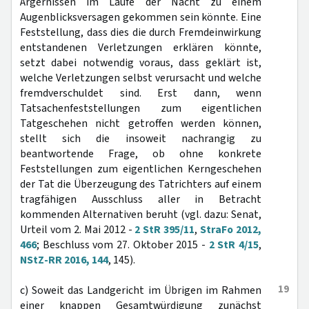
Ärgernissen im Laufe der Nacht zu einem
Augenblicksversagen gekommen sein könnte. Eine
Feststellung, dass dies die durch Fremdeinwirkung
entstandenen Verletzungen erklären könnte,
setzt dabei notwendig voraus, dass geklärt ist,
welche Verletzungen selbst verursacht und welche
fremdverschuldet sind. Erst dann, wenn
Tatsachenfeststellungen zum eigentlichen
Tatgeschehen nicht getroffen werden können,
stellt sich die insoweit nachrangig zu
beantwortende Frage, ob ohne konkrete
Feststellungen zum eigentlichen Kerngeschehen
der Tat die Überzeugung des Tatrichters auf einem
tragfähigen Ausschluss aller in Betracht
kommenden Alternativen beruht (vgl. dazu: Senat,
Urteil vom 2. Mai 2012 -
2 StR 395/11
,
StraFo 2012,
466
; Beschluss vom 27. Oktober 2015 -
2 StR 4/15
,
NStZ-RR 2016, 144
, 145).
19
c) Soweit das Landgericht im Übrigen im Rahmen
einer knappen Gesamtwürdigung zunächst