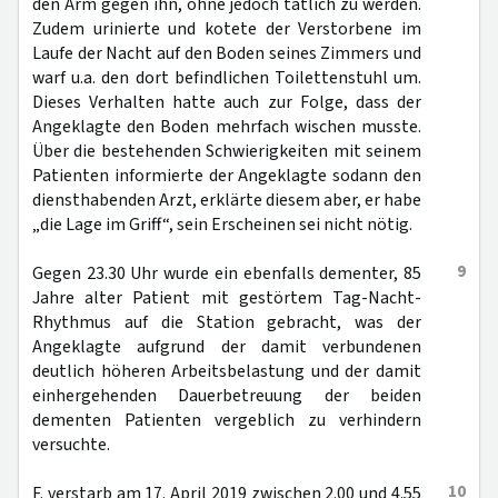
den Arm gegen ihn, ohne jedoch tätlich zu werden.
Zudem urinierte und kotete der Verstorbene im
Laufe der Nacht auf den Boden seines Zimmers und
warf u.a. den dort befindlichen Toilettenstuhl um.
Dieses Verhalten hatte auch zur Folge, dass der
Angeklagte den Boden mehrfach wischen musste.
Über die bestehenden Schwierigkeiten mit seinem
Patienten informierte der Angeklagte sodann den
diensthabenden Arzt, erklärte diesem aber, er habe
„die Lage im Griff“, sein Erscheinen sei nicht nötig.
9
Gegen 23.30 Uhr wurde ein ebenfalls dementer, 85
Jahre alter Patient mit gestörtem Tag-Nacht-
Rhythmus auf die Station gebracht, was der
Angeklagte aufgrund der damit verbundenen
deutlich höheren Arbeitsbelastung und der damit
einhergehenden Dauerbetreuung der beiden
dementen Patienten vergeblich zu verhindern
versuchte.
10
F. verstarb am 17. April 2019 zwischen 2.00 und 4.55