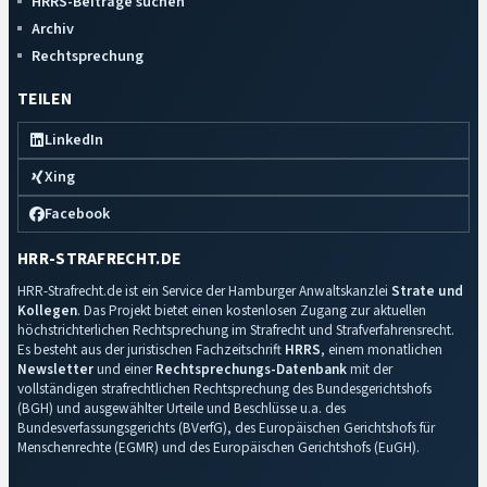
HRRS-Beiträge suchen
Archiv
Rechtsprechung
TEILEN
LinkedIn
Xing
Facebook
HRR-STRAFRECHT.DE
HRR-Strafrecht.de ist ein Service der Hamburger Anwaltskanzlei
Strate und
Kollegen
. Das Projekt bietet einen kostenlosen Zugang zur aktuellen
höchstrichterlichen Rechtsprechung im Strafrecht und Strafverfahrensrecht.
Es besteht aus der juristischen Fachzeitschrift
HRRS
, einem monatlichen
Newsletter
und einer
Rechtsprechungs-Datenbank
mit der
vollständigen strafrechtlichen Rechtsprechung des Bundesgerichtshofs
(BGH) und ausgewählter Urteile und Beschlüsse u.a. des
Bundesverfassungsgerichts (BVerfG), des Europäischen Gerichtshofs für
Menschenrechte (EGMR) und des Europäischen Gerichtshofs (EuGH).