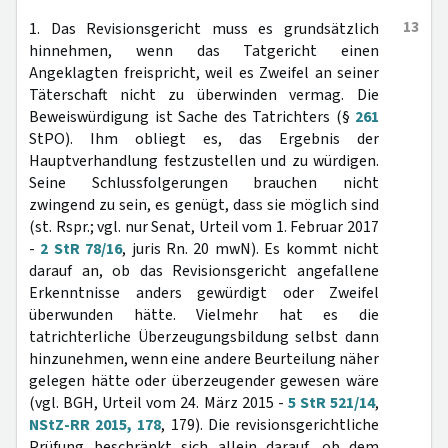
13
1. Das Revisionsgericht muss es grundsätzlich
hinnehmen, wenn das Tatgericht einen
Angeklagten freispricht, weil es Zweifel an seiner
Täterschaft nicht zu überwinden vermag. Die
Beweiswürdigung ist Sache des Tatrichters (§
261
StPO). Ihm obliegt es, das Ergebnis der
Hauptverhandlung festzustellen und zu würdigen.
Seine Schlussfolgerungen brauchen nicht
zwingend zu sein, es genügt, dass sie möglich sind
(st. Rspr.; vgl. nur Senat, Urteil vom 1. Februar 2017
-
2 StR 78/16
, juris Rn. 20 mwN). Es kommt nicht
darauf an, ob das Revisionsgericht angefallene
Erkenntnisse anders gewürdigt oder Zweifel
überwunden hätte. Vielmehr hat es die
tatrichterliche Überzeugungsbildung selbst dann
hinzunehmen, wenn eine andere Beurteilung näher
gelegen hätte oder überzeugender gewesen wäre
(vgl. BGH, Urteil vom 24. März 2015 -
5 StR 521/14
,
NStZ-RR 2015, 178
, 179). Die revisionsgerichtliche
Prüfung beschränkt sich allein darauf, ob dem