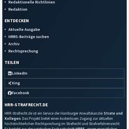
Redaktionelle Richtlinien
Redaktion
ENTDECKEN
Aktuelle Ausgabe
HRRS-Beiträge suchen
Archiv
Rechtsprechung
TEILEN
LinkedIn
Xing
Facebook
HRR-STRAFRECHT.DE
HRR-Strafrecht.de ist ein Service der Hamburger Anwaltskanzlei
Strate und
Kollegen
. Das Projekt bietet einen kostenlosen Zugang zur aktuellen
höchstrichterlichen Rechtsprechung im Strafrecht und Strafverfahrensrecht.
Es besteht aus der juristischen Fachzeitschrift
HRRS
, einem monatlichen