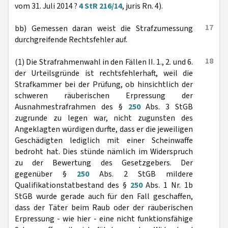
vom 31. Juli 2014 ?
4 StR 216/14
, juris Rn. 4).
17
bb) Gemessen daran weist die Strafzumessung
durchgreifende Rechtsfehler auf.
18
(1) Die Strafrahmenwahl in den Fällen II. 1., 2. und 6.
der Urteilsgründe ist rechtsfehlerhaft, weil die
Strafkammer bei der Prüfung, ob hinsichtlich der
schweren räuberischen Erpressung der
Ausnahmestrafrahmen des §
250
Abs. 3 StGB
zugrunde zu legen war, nicht zugunsten des
Angeklagten würdigen durfte, dass er die jeweiligen
Geschädigten lediglich mit einer Scheinwaffe
bedroht hat. Dies stünde nämlich im Widerspruch
zu der Bewertung des Gesetzgebers. Der
gegenüber §
250
Abs. 2 StGB mildere
Qualifikationstatbestand des §
250
Abs. 1 Nr. 1b
StGB wurde gerade auch für den Fall geschaffen,
dass der Täter beim Raub oder der räuberischen
Erpressung - wie hier - eine nicht funktionsfähige