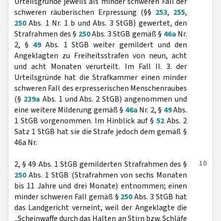
Urteilsgründe jeweils als minder schweren Fall der
schweren räuberischen Erpressung (§§
253
,
255
,
250
Abs. 1 Nr. 1 b und Abs. 3 StGB) gewertet, den
Strafrahmen des §
250
Abs. 3 StGB gemäß §
46a
Nr.
2, §
49
Abs. 1 StGB weiter gemildert und den
Angeklagten zu Freiheitsstrafen von neun, acht
und acht Monaten verurteilt. Im Fall II. 3. der
Urteilsgründe hat die Strafkammer einen minder
schweren Fall des erpresserischen Menschenraubes
(§
239a
Abs. 1 und Abs. 2 StGB) angenommen und
eine weitere Milderung gemäß §
46a
Nr. 2, §
49
Abs.
1 StGB vorgenommen. Im Hinblick auf §
52
Abs. 2
Satz 1 StGB hat sie die Strafe jedoch dem gemäß §
46a Nr.
10
2, § 49 Abs. 1 StGB gemilderten Strafrahmen des §
250
Abs. 1 StGB (Strafrahmen von sechs Monaten
bis 11 Jahre und drei Monate) entnommen; einen
minder schweren Fall gemäß §
250
Abs. 3 StGB hat
das Landgericht verneint, weil der Angeklagte die
„Scheinwaffe durch das Halten an Stirn bzw. Schläfe