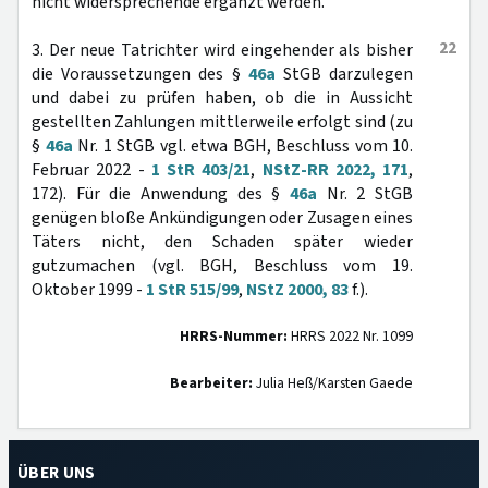
nicht widersprechende ergänzt werden.
22
3. Der neue Tatrichter wird eingehender als bisher
die Voraussetzungen des §
46a
StGB darzulegen
und dabei zu prüfen haben, ob die in Aussicht
gestellten Zahlungen mittlerweile erfolgt sind (zu
§
46a
Nr. 1 StGB vgl. etwa BGH, Beschluss vom 10.
Februar 2022 -
1 StR 403/21
,
NStZ-RR 2022, 171
,
172). Für die Anwendung des §
46a
Nr. 2 StGB
genügen bloße Ankündigungen oder Zusagen eines
Täters nicht, den Schaden später wieder
gutzumachen (vgl. BGH, Beschluss vom 19.
Oktober 1999 -
1 StR 515/99
,
NStZ 2000, 83
f.).
HRRS-Nummer:
HRRS 2022 Nr. 1099
Bearbeiter:
Julia Heß/Karsten Gaede
ÜBER UNS