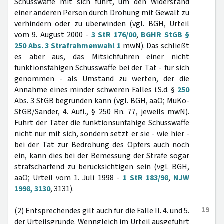
Schusswaffe mit sich führt, um den Widerstand
einer anderen Person durch Drohung mit Gewalt zu
verhindern oder zu überwinden (vgl. BGH, Urteil
vom 9. August 2000 -
3 StR 176/00
,
BGHR StGB §
250 Abs. 3 Strafrahmenwahl 1
mwN). Das schließt
es aber aus, das Mitsichführen einer nicht
funktionsfähigen Schusswaffe bei der Tat - für sich
genommen - als Umstand zu werten, der die
Annahme eines minder schweren Falles i.S.d. §
250
Abs. 3 StGB begründen kann (vgl. BGH, aaO; MüKo-
StGB/Sander, 4. Aufl., § 250 Rn. 77, jeweils mwN).
Führt der Täter die funktionsunfähige Schusswaffe
nicht nur mit sich, sondern setzt er sie - wie hier -
bei der Tat zur Bedrohung des Opfers auch noch
ein, kann dies bei der Bemessung der Strafe sogar
strafschärfend zu berücksichtigen sein (vgl. BGH,
aaO; Urteil vom 1. Juli 1998 -
1 StR 183/98
,
NJW
1998, 3130
, 3131).
19
(2) Entsprechendes gilt auch für die Fälle II. 4. und 5.
der Urteilsgründe. Wenngleich im Urteil ausgeführt