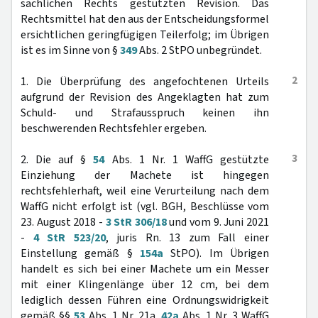
sachlichen Rechts gestützten Revision. Das
Rechtsmittel hat den aus der Entscheidungsformel
ersichtlichen geringfügigen Teilerfolg; im Übrigen
ist es im Sinne von §
349
Abs. 2 StPO unbegründet.
2
1. Die Überprüfung des angefochtenen Urteils
aufgrund der Revision des Angeklagten hat zum
Schuld- und Strafausspruch keinen ihn
beschwerenden Rechtsfehler ergeben.
3
2. Die auf §
54
Abs. 1 Nr. 1 WaffG gestützte
Einziehung der Machete ist hingegen
rechtsfehlerhaft, weil eine Verurteilung nach dem
WaffG nicht erfolgt ist (vgl. BGH, Beschlüsse vom
23. August 2018 -
3 StR 306/18
und vom 9. Juni 2021
-
4 StR 523/20
, juris Rn. 13 zum Fall einer
Einstellung gemäß §
154a
StPO). Im Übrigen
handelt es sich bei einer Machete um ein Messer
mit einer Klingenlänge über 12 cm, bei dem
lediglich dessen Führen eine Ordnungswidrigkeit
gemäß §§
53
Abs. 1 Nr. 21a,
42a
Abs. 1 Nr. 3 WaffG