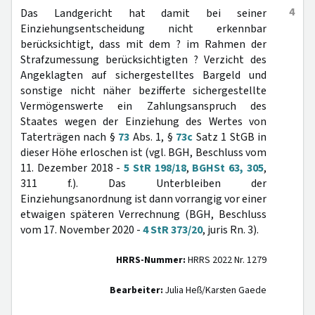
4
Das Landgericht hat damit bei seiner
Einziehungsentscheidung nicht erkennbar
berücksichtigt, dass mit dem ? im Rahmen der
Strafzumessung berücksichtigten ? Verzicht des
Angeklagten auf sichergestelltes Bargeld und
sonstige nicht näher bezifferte sichergestellte
Vermögenswerte ein Zahlungsanspruch des
Staates wegen der Einziehung des Wertes von
Taterträgen nach §
73
Abs. 1, §
73c
Satz 1 StGB in
dieser Höhe erloschen ist (vgl. BGH, Beschluss vom
11. Dezember 2018 -
5 StR 198/18
,
BGHSt 63, 305
,
311 f.). Das Unterbleiben der
Einziehungsanordnung ist dann vorrangig vor einer
etwaigen späteren Verrechnung (BGH, Beschluss
vom 17. November 2020 -
4 StR 373/20
, juris Rn. 3).
HRRS-Nummer:
HRRS 2022 Nr. 1279
Bearbeiter:
Julia Heß/Karsten Gaede