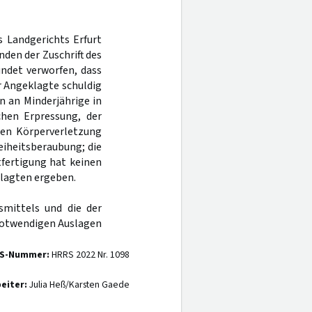
s Landgerichts Erfurt
den der Zuschrift des
ndet verworfen, dass
r Angeklagte schuldig
n an Minderjährige in
chen Erpressung, der
hen Körperverletzung
reiheitsberaubung; die
tfertigung hat keinen
lagten ergeben.
smittels und die der
notwendigen Auslagen
S-Nummer:
HRRS 2022 Nr. 1098
eiter:
Julia Heß/Karsten Gaede