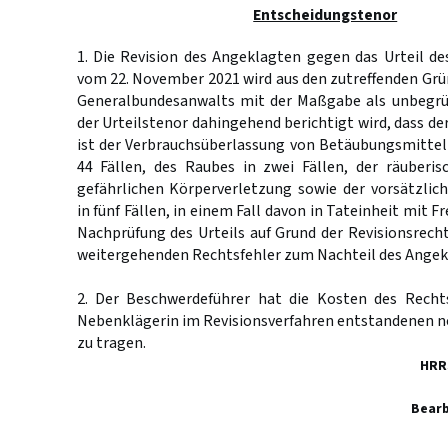
Entscheidungstenor
1. Die Revision des Angeklagten gegen das Urteil de
vom 22. November 2021 wird aus den zutreffenden Grün
Generalbundesanwalts mit der Maßgabe als unbegrü
der Urteilstenor dahingehend berichtigt wird, dass de
ist der Verbrauchsüberlassung von Betäubungsmittel
44 Fällen, des Raubes in zwei Fällen, der räuberis
gefährlichen Körperverletzung sowie der vorsätzlic
in fünf Fällen, in einem Fall davon in Tateinheit mit F
Nachprüfung des Urteils auf Grund der Revisionsrech
weitergehenden Rechtsfehler zum Nachteil des Angek
2. Der Beschwerdeführer hat die Kosten des Recht
Nebenklägerin im Revisionsverfahren entstandenen 
zu tragen.
HRR
Bearb