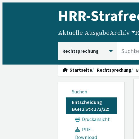
HRR
-Strafre
Aktuelle Ausgabe
Archiv
R
HRRS durchsuchen
Startseite
Rechtsprechung
B
Suchen
Entscheidung
BGH 2 StR 172/22:
Druckansicht
PDF-
Download