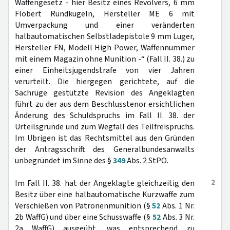
Waffengesetz - hier Besitz eines Revolvers, 6 mm
Flobert Rundkugeln, Hersteller ME 6 mit
Umverpackung und einer veränderten
halbautomatischen Selbstladepistole 9 mm Luger,
Hersteller FN, Modell High Power, Waffennummer
mit einem Magazin ohne Munition -“ (Fall II. 38.) zu
einer Einheitsjugendstrafe von vier Jahren
verurteilt. Die hiergegen gerichtete, auf die
Sachrüge gestützte Revision des Angeklagten
führt zu der aus dem Beschlusstenor ersichtlichen
Änderung des Schuldspruchs im Fall II. 38. der
Urteilsgründe und zum Wegfall des Teilfreispruchs.
Im Übrigen ist das Rechtsmittel aus den Gründen
der Antragsschrift des Generalbundesanwalts
unbegründet im Sinne des §
349
Abs. 2 StPO.
2
Im Fall II. 38. hat der Angeklagte gleichzeitig den
Besitz über eine halbautomatische Kurzwaffe zum
Verschießen von Patronenmunition (§
52
Abs. 1 Nr.
2b WaffG) und über eine Schusswaffe (§
52
Abs. 3 Nr.
2a WaffG) ausgeübt, was entsprechend zu